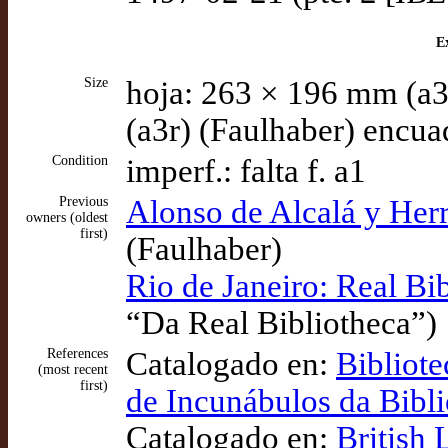
Ex
Size
hoja: 263 × 196 mm (a3
(a3r) (Faulhaber) encu
Condition
imperf.: falta f. a1
Previous
Alonso de Alcalá y Herr
owners (oldest
first)
(Faulhaber)
Rio de Janeiro: Real Bi
“Da Real Bibliotheca”)
References
Catalogado en:
Bibliote
(most recent
first)
de Incunábulos da Bibl
Catalogado en:
British 