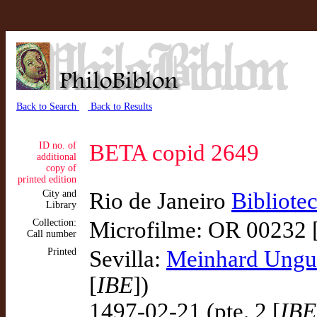
Back to Search
Back to Results
ID no. of
BETA copid 2649
additional
copy of
printed edition
City and
Rio de Janeiro
Bibliote
Library
Collection:
Microfilme: OR 00232 
Call number
Printed
Sevilla:
Meinhard Ungu
[
IBE
])
1497-02-21 (pte. 2 [
IBE