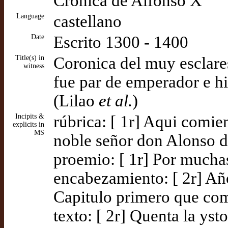
Crónica de Alfonso X
Language
castellano
Date
Escrito 1300 - 1400
Title(s) in
Coronica del muy esclare
witness
fue par de emperador e hiz
(Lilao
et al.
)
Incipits &
rúbrica: [ 1r] Aqui comie
explicits in
MS
noble señor don Alonso 
proemio: [ 1r] Por muchas
encabezamiento: [ 2r] Añ
Capitulo primero que co
texto: [ 2r] Quenta la yst