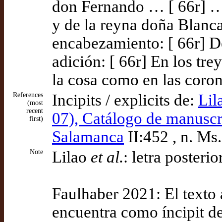
don Fernando … [ 66r] …
y de la reyna doña Blanca
encabezamiento: [ 66r] D
adición: [ 66r] En los tr
la cosa como en las coron
References
Incipits / explicits de:
Lil
(most
recent
07), Catálogo de manuscri
first)
Salamanca
II:452 , n. Ms
Note
Lilao
et al.
: letra posterio
Faulhaber 2021: El texto 
encuentra como íncipit d