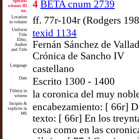
Specific
4
BETA cnum 2739
witness ID
no.
Location
ff. 77r-104r (Rodgers 19
in volume
Uniform
texid 1134
Title
IDno,
Fernán Sánchez de Vallado
Author
and Title
Crónica de Sancho IV
Language
castellano
Date
Escrito 1300 - 1400
Title(s) in
la coronica del muy nobl
witness
Incipits &
encabezamiento: [ 66r] D
explicits in
MS
texto: [ 66r] En los treyn
cosa como en las coronic