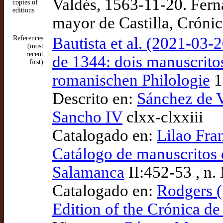
Valdés, 1563-11-20. Fern
copies of
editions
mayor de Castilla, Crónic
References
Bautista et al. (2021-03-2
(most
recent
de 1344: dois manuscritos 
first)
romanischen Philologie
1
Descrito en:
Sánchez de V
Sancho IV
clxx-clxxiii
Catalogado en:
Lilao Fra
Catálogo de manuscritos d
Salamanca
II:452-53 , n.
Catalogado en:
Rodgers (
Edition of the Crónica de