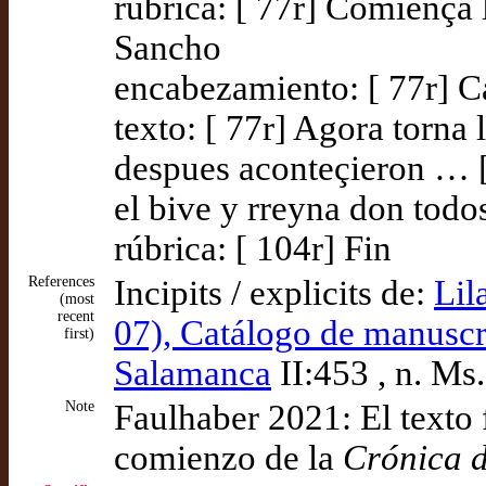
rúbrica: [ 77r] Comiença
Sancho
encabezamiento: [ 77r] C
texto: [ 77r] Agora torna l
despues aconteçieron … [
el bive y rreyna don tod
rúbrica: [ 104r] Fin
References
Incipits / explicits de:
Lil
(most
recent
07), Catálogo de manuscri
first)
Salamanca
II:453 , n. Ms
Note
Faulhaber 2021: El texto 
comienzo de la
Crónica 