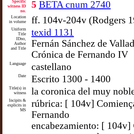
Specific
5
BETA cnum 2740
witness ID
no.
Location
ff. 104v-204v (Rodgers 
in volume
Uniform
texid 1131
Title
IDno,
Fernán Sánchez de Vallado
Author
and Title
Crónica de Fernando IV
Language
castellano
Date
Escrito 1300 - 1400
Title(s) in
la coronica del muy nobl
witness
Incipits &
rúbrica: [ 104v] Comienç
explicits in
MS
Fernando
encabezamiento: [ 104v] 