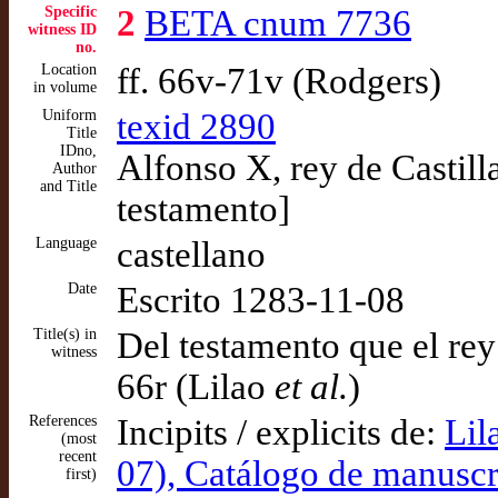
Specific
2
BETA cnum 7736
witness ID
no.
Location
ff. 66v-71v (Rodgers)
in volume
Uniform
texid 2890
Title
IDno,
Alfonso X, rey de Castill
Author
and Title
testamento]
Language
castellano
Date
Escrito 1283-11-08
Title(s) in
Del testamento que el rey
witness
66r (Lilao
et al.
)
References
Incipits / explicits de:
Lil
(most
recent
07), Catálogo de manuscri
first)