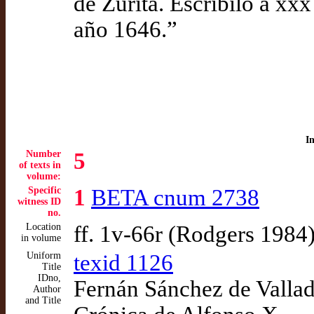
de Zurita. Escribilo a xx
año 1646.”
I
Number
5
of texts in
volume:
Specific
1
BETA cnum 2738
witness ID
no.
Location
ff. 1v-66r (Rodgers 1984
in volume
Uniform
texid 1126
Title
IDno,
Fernán Sánchez de Vallado
Author
and Title