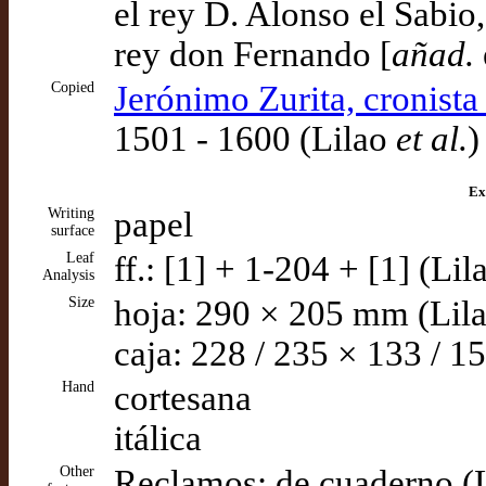
el rey D. Alonso el Sabio
rey don Fernando [
añad.
Copied
Jerónimo Zurita, cronista
1501 - 1600 (Lilao
et al.
)
Ex
Writing
papel
surface
Leaf
ff.: [1] + 1-204 + [1] (Li
Analysis
Size
hoja: 290 × 205 mm (Lil
caja: 228 / 235 × 133 / 
Hand
cortesana
itálica
Other
Reclamos: de cuaderno (