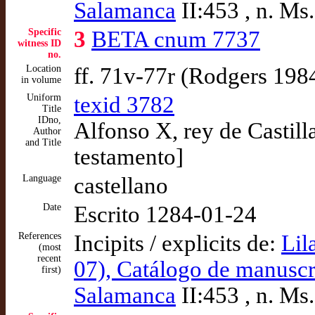
Salamanca
II:453 , n. Ms
Specific
3
BETA cnum 7737
witness ID
no.
Location
ff. 71v-77r (Rodgers 198
in volume
Uniform
texid 3782
Title
IDno,
Alfonso X, rey de Castil
Author
and Title
testamento]
Language
castellano
Date
Escrito 1284-01-24
References
Incipits / explicits de:
Lil
(most
recent
07), Catálogo de manuscri
first)
Salamanca
II:453 , n. Ms