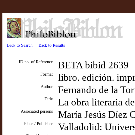
Back to Search
Back to Results
ID no. of Reference
BETA bibid 2639
Format
libro. edición. imp
Author
Fernando de la Tor
Title
La obra literaria d
Associated persons
María Jesús Díez Ga
Place / Publisher
Valladolid: Univer