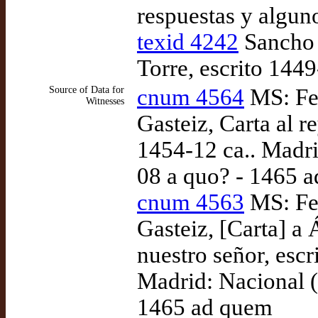
respuestas y algun
texid 4242
Sancho d
Torre, escrito 144
Source of Data for
cnum 4564
MS: Fer
Witnesses
Gasteiz, Carta al r
1454-12 ca.. Madr
08 a quo? - 1465 
cnum 4563
MS: Fer
Gasteiz, [Carta] a Á
nuestro señor, esc
Madrid: Nacional 
1465 ad quem