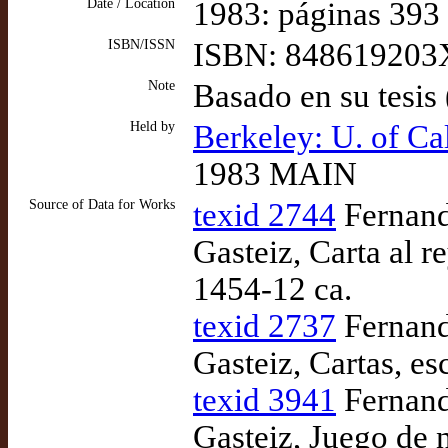
Date / Location
1983: páginas 393
ISBN/ISSN
ISBN: 848619203
Note
Basado en su tesis 
Held by
Berkeley: U. of Ca
1983 MAIN
Source of Data for Works
texid 2744
Fernando
Gasteiz, Carta al r
1454-12 ca.
texid 2737
Fernando
Gasteiz, Cartas, es
texid 3941
Fernando
Gasteiz, Juego de 