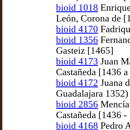
bioid 1018
Enrique 
León, Corona de [
bioid 4170
Fadrique
bioid 1356
Fernando
Gasteiz [1465]
bioid 4173
Juan Ma
Castañeda [1436 a
bioid 4172
Juana d
Guadalajara 1352)
bioid 2856
Mencía 
Castañeda [1436 -
bioid 4168
Pedro Ar