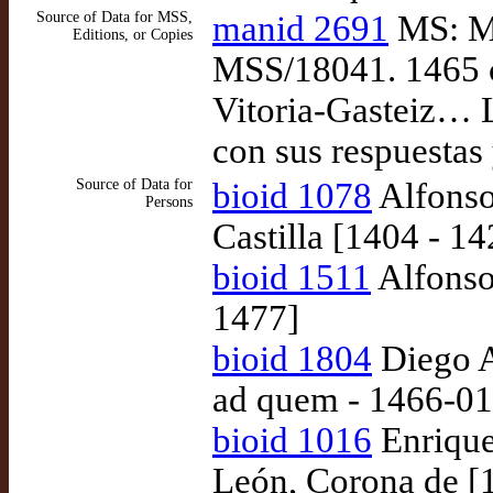
Source of Data for MSS,
manid 2691
MS: Ma
Editions, or Copies
MSS/18041. 1465 ca
Vitoria-Gasteiz… L
con sus respuestas
Source of Data for
bioid 1078
Alfonso 
Persons
Castilla [1404 - 14
bioid 1511
Alfonso
1477]
bioid 1804
Diego A
ad quem - 1466-01
bioid 1016
Enrique 
León, Corona de [