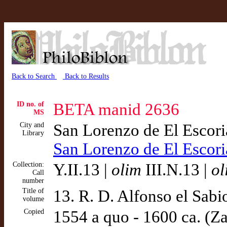
Back to Search
Back to Results
ID no. of
BETA manid 2636
MS
City and
San Lorenzo de El Escor
Library
San Lorenzo de El Escor
Collection:
Y.II.13 |
olim
III.N.13 |
ol
Call
number
Title of
13. R. D. Alfonso el Sabio
volume
Copied
1554 a quo - 1600 ca. (Z