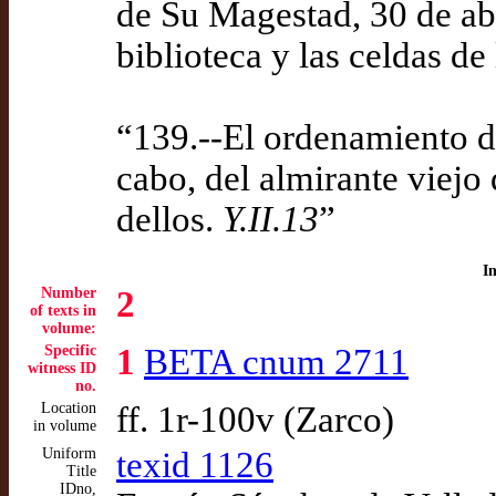
de Su Magestad, 30 de abr
biblioteca y las celdas 
“139.--El ordenamiento de
cabo, del almirante viejo
dellos.
Y.II.13
”
I
Number
2
of texts in
volume:
Specific
1
BETA cnum 2711
witness ID
no.
Location
ff. 1r-100v (Zarco)
in volume
Uniform
texid 1126
Title
IDno,