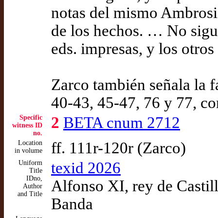
notas del mismo Ambrosio
de los hechos. … No sigue
eds. impresas, y los otro
Zarco también señala la fa
40-43, 45-47, 76 y 77, co
Specific
2
BETA cnum 2712
witness ID
no.
Location
ff. 111r-120r (Zarco)
in volume
Uniform
texid 2026
Title
IDno,
Alfonso XI, rey de Castil
Author
and Title
Banda