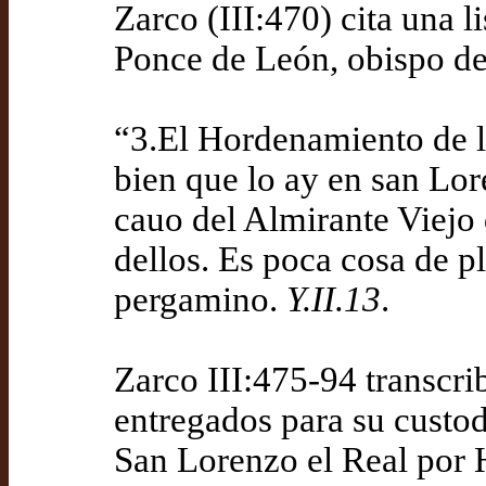
Zarco (III:470) cita una l
Ponce de León, obispo de
“3.El Hordenamiento de l
bien que lo ay en san Lor
cauo del Almirante Viejo 
dellos. Es poca cosa de 
pergamino.
Y.II.13
.
Zarco III:475-94 transcri
entregados para su custod
San Lorenzo el Real por 