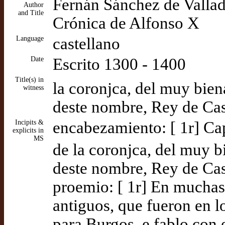
Fernán Sánchez de Vallado
Author
and Title
Crónica de Alfonso X
Language
castellano
Date
Escrito 1300 - 1400
Title(s) in
la coronjca, del muy bie
witness
deste nombre, Rey de Cast
Incipits &
encabezamiento: [ 1r] Ca
explicits in
MS
de la coronjca, del muy 
deste nombre, Rey de Cas
proemio: [ 1r] En muchas
antiguos, que fueron en 
para Burgos, e fablo con e