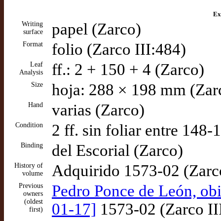
Ex
Writing
papel (Zarco)
surface
Format
folio (Zarco III:484)
Leaf
ff.: 2 + 150 + 4 (Zarco)
Analysis
Size
hoja: 288 × 198 mm (Zar
Hand
varias (Zarco)
Condition
2 ff. sin foliar entre 148
Binding
del Escorial (Zarco)
History of
Adquirido 1573-02 (Zarco
volume
Previous
Pedro Ponce de León, obi
owners
(oldest
01-17]
1573-02 (Zarco II
first)