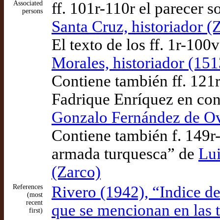
Associated
ff. 101r-110r el parecer s
persons
Santa Cruz, historiador (
El texto de los ff. 1r-100
Morales, historiador (151
Contiene también ff. 121
Fadrique Enríquez en cont
Gonzalo Fernández de Ovi
Contiene también f. 149r-
armada turquesca” de
Lui
(Zarco)
References
Rivero (1942), “Indice de
(most
recent
que se mencionan en las tr
first)