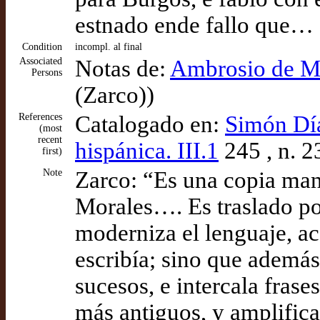
estnado ende fallo que…
Condition
incompl. al final
Associated
Notas de:
Ambrosio de Mo
Persons
(Zarco))
References
Catalogado en:
Simón Díaz
(most
recent
hispánica. III.1
245 , n. 2
first)
Note
Zarco: “Es una copia ma
Morales…. Es traslado po
moderniza el lenguaje, a
escribía; sino que además 
sucesos, e intercala frase
más antiguos, y amplifica