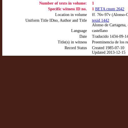
Number of texts in volume:
1
Specific witness ID no.
1
BETA cnum 2642
Location in volume
ff. 76v-97v (Alonso-C
Uniform Title IDno, Author and Title
texid 1442
Alonso de Cartagena, 
Language
castellano
Date
Traducido 1434-09-14
Title(s) in witness
Preeminencia de los re
Record Status
Created 1985-07-10
Updated 2013-12-15