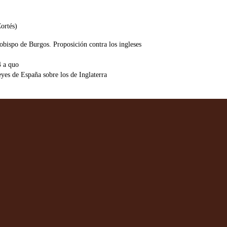
ortés)
obispo de Burgos. Proposición contra los ingleses
 a quo
yes de España sobre los de Inglaterra