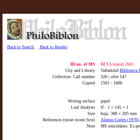
Back to Search
Back to Results
ID no. of MS
BETA manid 2601
City and Library
Valladolid
Biblioteca 
Collection: Call number
326 |
olim
147
Copied
1501 - 1600
Writing surface
papel
Leaf Analysis
ff.: 1 + 145 + 1
Size
hoja: 300 × 205 mm
References (most recent first)
Alonso-Cortés (1976),
Note
MS misceláneo. Es pro