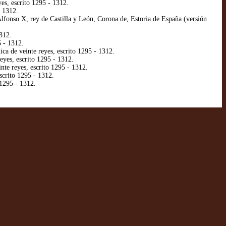
s, escrito 1295 - 1312.
- 1312.
fonso X, rey de Castilla y León, Corona de, Estoria de España (versión
312.
 - 1312.
ca de veinte reyes, escrito 1295 - 1312.
eyes, escrito 1295 - 1312.
nte reyes, escrito 1295 - 1312.
scrito 1295 - 1312.
1295 - 1312.