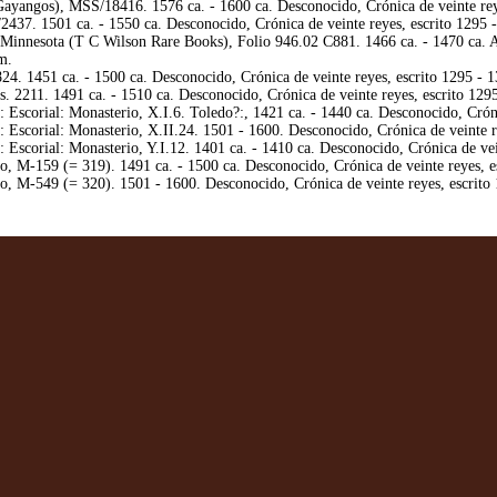
angos), MSS/18416. 1576 ca. - 1600 ca. Desconocido, Crónica de veinte reye
2437. 1501 ca. - 1550 ca. Desconocido, Crónica de veinte reyes, escrito 1295 
Minnesota (T C Wilson Rare Books), Folio 946.02 C881. 1466 ca. - 1470 ca. Al
m.
4. 1451 ca. - 1500 ca. Desconocido, Crónica de veinte reyes, escrito 1295 - 1
 2211. 1491 ca. - 1510 ca. Desconocido, Crónica de veinte reyes, escrito 1295
Escorial: Monasterio, X.I.6. Toledo?:, 1421 ca. - 1440 ca. Desconocido, Cróni
Escorial: Monasterio, X.II.24. 1501 - 1600. Desconocido, Crónica de veinte r
Escorial: Monasterio, Y.I.12. 1401 ca. - 1410 ca. Desconocido, Crónica de vei
 M-159 (= 319). 1491 ca. - 1500 ca. Desconocido, Crónica de veinte reyes, e
 M-549 (= 320). 1501 - 1600. Desconocido, Crónica de veinte reyes, escrito 