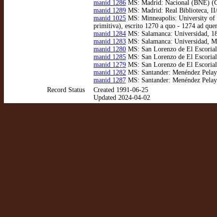
manid 1286
MS: Madrid: Nacional (BNE) (Gay
manid 1289
MS: Madrid: Real Biblioteca, II/
manid 1025
MS: Minneapolis: University of 
primitiva), escrito 1270 a quo - 1274 ad que
manid 1284
MS: Salamanca: Universidad, 182
manid 1283
MS: Salamanca: Universidad, Ms.
manid 1280
MS: San Lorenzo de El Escorial: 
manid 1285
MS: San Lorenzo de El Escorial: 
manid 1279
MS: San Lorenzo de El Escorial: 
manid 1282
MS: Santander: Menéndez Pelayo,
manid 1287
MS: Santander: Menéndez Pelayo,
Record Status
Created 1991-06-25
Updated 2024-04-02