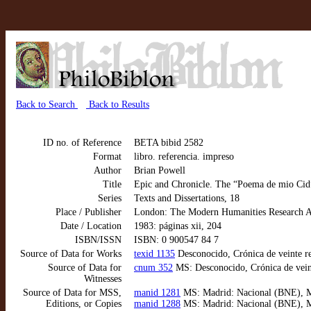
Back to Search
Back to Results
ID no. of Reference
BETA bibid 2582
Format
libro. referencia. impreso
Author
Brian Powell
Title
Epic and Chronicle. The “Poema de mio Cid”
Series
Texts and Dissertations, 18
Place / Publisher
London: The Modern Humanities Research A
Date / Location
1983: páginas xii, 204
ISBN/ISSN
ISBN: 0 900547 84 7
Source of Data for Works
texid 1135
Desconocido, Crónica de veinte re
Source of Data for
cnum 352
MS: Desconocido, Crónica de veinte
Witnesses
Source of Data for MSS,
manid 1281
MS: Madrid: Nacional (BNE), MS
Editions, or Copies
manid 1288
MS: Madrid: Nacional (BNE), MS