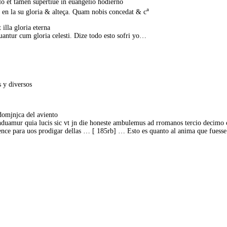
lo et tamen supertiue in euangelio hodierno
a
en la su gloria & alteça. Quam nobis concedat & c
 illa gloria eterna
antur cum gloria celesti. Dize todo esto sofri yo…
 y diversos
domjnjca del aviento
nduamur quia lucis sic vt jn die honeste ambulemus ad rromanos tercio decimo 
ence para uos prodigar dellas … [ 185rb] … Esto es quanto al anima que fuesse 