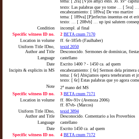
tema: [ 2ra] [V]os amjci estis. Jo. xv
capitu
texto: Las palabras que yo tome … [ 5va] … 
encabezamiento: [ 189va] De vno martire
tema: [ 189va] [P]erfectus inuentus est et erit
texto: … [ 208vb] … up ipsi salutem consequ
Condition
incompl. al final
Specific witness ID no.
2
BETA cnum 7170
Location in volume
ff. 6r-185rb (Faulhaber)
Uniform Title IDno,
texid 2050
Author and Title
Desconocido. Sermones de domínicas, fiestas
Language
castellano
Date
Escrito 1400 ? - 1450 ca. ad quem
Incipits & explicits in MS
encabezamiento: [ 6r] Sermon dela primera 
tema: [ 6r] Abiçiamos opera tenebrarum et j
texto: [ 6r] Estas palabras que yo agora com
Note
a
2
mano del MS
Specific witness ID no.
3
BETA cnum 7171
Location in volume
ff. 86v-91v (Avenoza 2006)
ff. 87vb- (Marcos)
Uniform Title IDno,
texid 3894
Author and Title
Desconocido. Comentario a los Proverbios
Language
castellano
Date
Escrito 1450 ca. ad quem
Specific witness ID no.
4
BETA cnum 7172