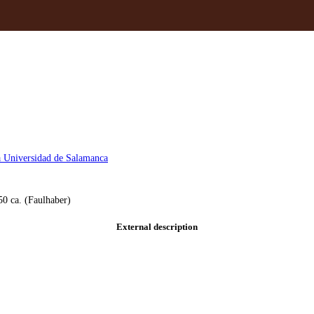
la Universidad de Salamanca
50 ca. (Faulhaber)
External description