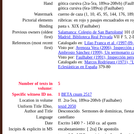
Hand
gótica cursiva (2ra-5ra, 189va-208vb) (Faul
gótica cursiva (6ra-189va) (Faulhaber)
Watermark
cuerno de caza (1, 10, 45, 95, 144, 176, 189
Pictorial elements
rúbricas: en rojo y pasajes encuadrados en 
Binding
pasta s. XIX (Faulhaber)
Previous owners (oldest
Salamanca: Colegio de San Bartolomé
101 (
first)
Madrid: Biblioteca Real Privada
VII F 5, 2-
References (most recent
Catalogado en:
Lilao Franca et al. (1997-09
first)
Visto por:
Avenoza Vera (2006), Inspección 
Ambrosio Sánchez (1999), Un sermonario ca
Visto por:
Faulhaber (1991), Inspección pers
Catalogado en:
Marcos Rodríguez (1971), “Los
Eclesiásticas en España
379-80
Number of texts in
5
volume:
Specific witness ID no.
1
BETA cnum 2517
Location in volume
ff. 2ra-5va, 189va-208vb (Faulhaber)
Uniform Title IDno,
texid 2050
Author and Title
Desconocido. Sermones de domínicas, fiestas
Language
castellano
Date
Escrito 1400 ? - 1450 ca. ad quem
Incipits & explicits in MS
encabezamiento: [ 2ra] De apostolis
o