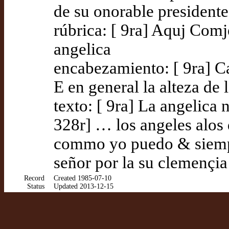
de su onorable presidente
rúbrica: [ 9ra] Aquj Comj
angelica
encabezamiento: [ 9ra] C
E en general la alteza de 
texto: [ 9ra] La angelica 
328r] … los angeles alos
commo yo puedo & siempr
señor por la su clemençi
Record
Created 1985-07-10
Status
Updated 2013-12-15