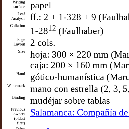
Writing
papel
surface
Leaf
ff.: 2 + 1-328 + 9 (Faulha
Analysis
Collation
12
1-28
(Faulhaber)
Page
2 cols.
Layout
Size
hoja: 300 × 220 mm (Mar
caja: 200 × 160 mm (Mar
Hand
gótico-humanística (Mar
Watermark
mano con estrella (2, 3, 5
Binding
mudéjar sobre tablas
Previous
Salamanca: Compañía de
owners
(oldest
first)
Other