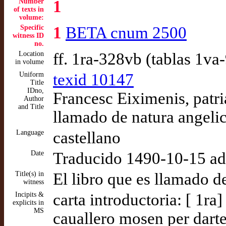
Number
1
of texts in
volume:
Specific
1
BETA cnum 2500
witness ID
no.
Location
ff. 1ra-328vb (tablas 1va
in volume
Uniform
texid 10147
Title
IDno,
Francesc Eiximenis, patri
Author
and Title
llamado de natura angeli
Language
castellano
Date
Traducido 1490-10-15 a
Title(s) in
El libro que es llamado de
witness
Incipits &
carta introductoria: [ 1r
explicits in
MS
cauallero mosen per dart