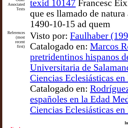
texid 10147
Francesc Eixi
Associated
Texts
que es llamado de natura 
1490-10-15 ad quem
References
Visto por:
Faulhaber (199
(most
recent
Catalogado en:
Marcos Ro
first)
pretridentinos hispanos d
Universitaria de Salamanc
Ciencias Eclesiásticas en
Catalogado en:
Rodríguez
españoles en la Edad Medi
Ciencias Eclesiásticas en
I