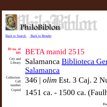
Back to Search
Back to Results
ID no. of
BETA manid 2515
MS
City and
Salamanca
Biblioteca Gen
Library
Salamanca
Collection:
346 |
olim
Est. 3 Caj. 2 N
Call
number
Copied
1451 ca. - 1500 ca. (Faul
Ex