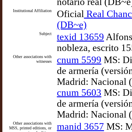
notario real (DB~e
Institutional Affiliation
Oficial
Real Chanci
(DB~e)
Subject
texid 13659
Alfons
nobleza, escrito 1
Other associations with
cnum 5599
MS: Di
witnesses
de armería (versión
Madrid: Nacional 
cnum 5603
MS: Di
de armería (versión
Madrid: Nacional 
Other associations with
manid 3657
MS: Ma
MSS, printed editions, or