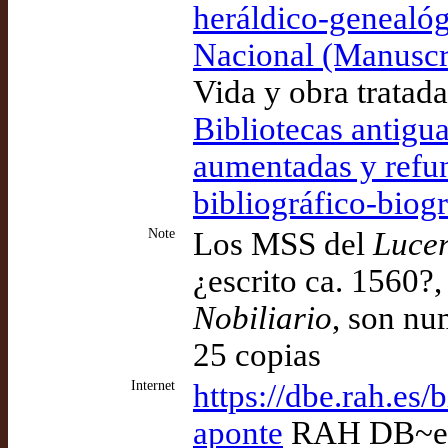
heráldico-genealógi
Nacional (Manuscr
Vida y obra tratad
Bibliotecas antigua
aumentadas y refun
bibliográfico-biogr
Note
Los MSS del
Lucer
¿escrito ca. 1560?,
Nobiliario
, son nu
25 copias
Internet
https://dbe.rah.es
aponte
RAH DB~e v