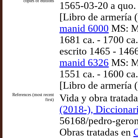
copies of editions
1565-03-20 a quo
[Libro de armería (
manid 6000
MS: Ma
1681 ca. - 1700 ca
escrito 1465 - 1466
manid 6326
MS: Ma
1551 ca. - 1600 c
[Libro de armería (
References (most recent
Vida y obra tratad
first)
(2018-), Diccionar
56168/pedro-gero
Obras tratadas en
G