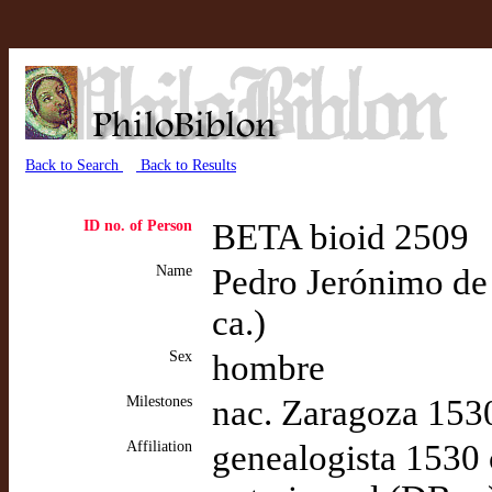
Back to Search
Back to Results
ID no. of Person
BETA bioid 2509
Name
Pedro Jerónimo de 
ca.)
Sex
hombre
Milestones
nac. Zaragoza 153
Affiliation
genealogista 1530 