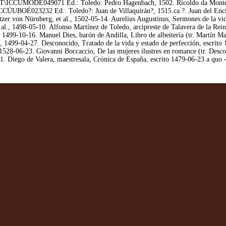
a IT\ICCÚMODÉ049071 Ed.: Toledo: Pedro Hagenbach, 1502. Ricoldo da Montecr
ICCÚUBOÉ023232 Ed.: Toledo?: Juan de Villaquirán?, 1515 ca.?. Juan del Encina
zer von Nürnberg, et al., 1502-05-14. Aurelius Augustinus, Sermones de la vid
al., 1498-05-10. Alfonso Martínez de Toledo, arcipreste de Talavera de la Rein
, 1499-10-16. Manuel Dies, barón de Andilla, Libro de albeitería (tr. Martín 
, 1499-04-27. Desconocido, Tratado de la vida y estado de perfección, escrit
1528-06-23. Giovanni Boccaccio, De las mujeres ilustres en romance (tr. Desc
1. Diego de Valera, maestresala, Crónica de España, escrito 1479-06-23 a quo