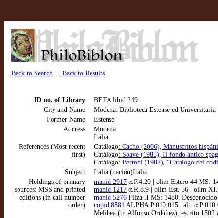
Back to Search
Back to Results
ID no. of Library
BETA libid 249
City and Name
Modena: Biblioteca Estense ed Universitaria
Former Name
Estense
Address
Modena
Italia
References (Most recent
Catálogo
: Cacho (2006), Manuscritos hispáni
first)
Catálogo
: Soave (1985), Il fondo antico spa
Catálogo
: Bertoni (1907), “Catalogo dei co
Subject
Italia (nación)Italia
Holdings of primary
manid 2917
α.P.4.20 | olim Estero 44 MS: 14
sources: MSS and printed
manid 1217
α.R.8.9 | olim Est. 56 | olim 
editions (in call number
manid 5276
Filza II MS: 1480. Desconocido,
order)
copid 8581
ALPHA P 010 015 | alt. α P 010 0
Melibea (tr. Alfonso Ordóñez), escrito 1502