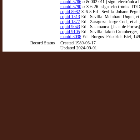
manid 5786
α & 002 011 | sign. electrónic
manid 5790
α X 6 26 | sign. electrónica IT\
copid 8982
Z-6-8 Ed.: Sevilla: Johann Pegnit
copid 1513
Ed.: Sevilla: Meinhard Ungut, et 
copid 1877
Ed.: Zaragoza: Jorge Coci, et al.
copid 9043
Ed.: Salamanca: [Juan de Porras]
copid 9105
Ed.: Sevilla: Jakob Cromberger, 
manid 3038
Ed.: Burgos: Friedrich Biel, 149
Record Status
Created 1989-06-17
Updated 2024-09-01