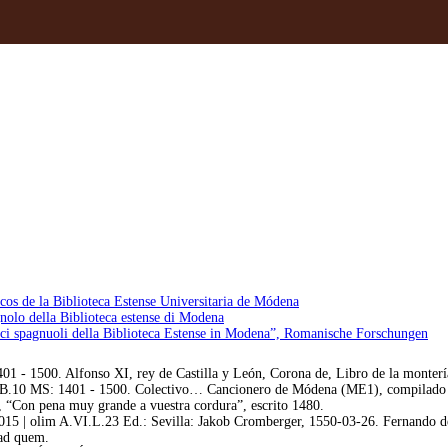
cos de la Biblioteca Estense Universitaria de Módena
gnolo della Biblioteca estense di Modena
dici spagnuoli della Biblioteca Estense in Modena”, Romanische Forschungen
01 - 1500. Alfonso XI, rey de Castilla y León, Corona de, Libro de la montería
XI.B.10 MS: 1401 - 1500. Colectivo… Cancionero de Módena (ME1), compilado
 “Con pena muy grande a vuestra cordura”, escrito 1480.
15 | olim A.VI.L.23 Ed.: Sevilla: Jakob Cromberger, 1550-03-26. Fernando de
 ad quem.