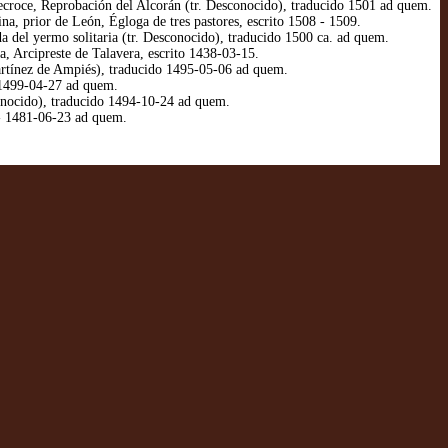
oce, Reprobación del Alcorán (tr. Desconocido), traducido 1501 ad quem.
, prior de León, Égloga de tres pastores, escrito 1508 - 1509.
a del yermo solitaria (tr. Desconocido), traducido 1500 ca. ad quem.
a, Arcipreste de Talavera, escrito 1438-03-15.
Martínez de Ampiés), traducido 1495-05-06 ad quem.
o 1499-04-27 ad quem.
onocido), traducido 1494-10-24 ad quem.
 - 1481-06-23 ad quem.