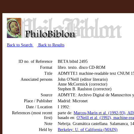
Back to Search
Back to Results
ID no. of Reference
BETA bibid 2495
Format
libro. texto. disco CD-ROM
Title
ADMYTE1 machine-readable text CNUM 1506:
Associated persons
John O'Neill (editor literario)
Anne McCormick (corrector)
Stephen B. Raulston (corrector)
Source
ADMYTE: Archivo Digital de Manuscritos y
Place / Publisher
Madrid: Micronet
Date / Location
I 1992:
References (most recent
parte de:
Marcos-Marín et al. (1992-93), AD
first)
basado en:
O'Neill et al. (1992), machine-r
Note
Nebrija. Gramática castellana. Salamanca, 
Held by
Berkeley: U. of California (MAIN)