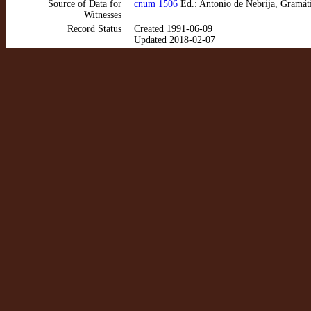
Source of Data for
cnum 1506
Ed.: Antonio de Nebrija, Gramáti
Witnesses
Record Status
Created 1991-06-09
Updated 2018-02-07