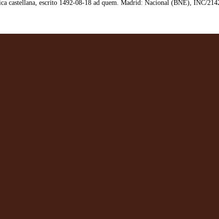
ca castellana, escrito 1492-08-18 ad quem. Madrid: Nacional (BNE), INC/214