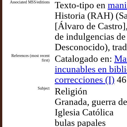
Associated MSS/editions
Texto-tipo en
mani
Historia (RAH) (S
[Álvaro de Castro]
de indulgencias de 
Desconocido), tra
References (most recent
Catalogado en:
Mar
first)
incunables en bibl
correcciones (I)
46 
Subject
Religión
Granada, guerra d
Iglesia Católica
bulas papales