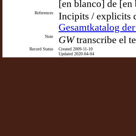
[en blanco] de [en
References
Incipits / explicits
Gesamtkatalog de
Note
GW
transcribe el t
Record Status
Created 2009-11-10
Updated 2020-04-04