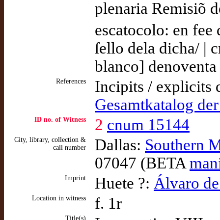
plenaria Remisiõ d
escatocolo: en fee 
ſello dela dicha/ |
blanco] denoventa 
References
Incipits / explicits
Gesamtkatalog de
ID no. of Witness
2
cnum 15144
City, library, collection &
Dallas:
Southern Me
call number
07047 (BETA
man
Imprint
Huete ?:
Álvaro de
Location in witness
f. 1r
Title(s)