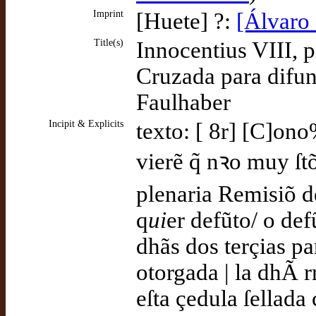
Imprint
[Huete] ?:
[Álvaro 
Title(s)
Innocentius VIII, p
Cruzada para difun
Faulhaber
Incipit & Explicits
texto: [ 8r] [C]ono%
vierẽ q̃ nꝛo muy ſ
plenaria Remisiõ d
q
ui
er defũto/ o def
dhãs dos terçias par
otorgada | la dhÃ r
eſta çedula ſellada 