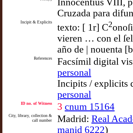
Innocentius VIII, p
Cruzada para difun
Incipit & Explicits
2
texto: [ 1r] C
onoſi
vieren … con el ſel
año de | nouenta [b
References
Facsímil digital vi
personal
Incipits / explicits
personal
ID no. of Witness
3
cnum 15164
City, library, collection &
Madrid:
Real Acade
call number
manid 6222
)