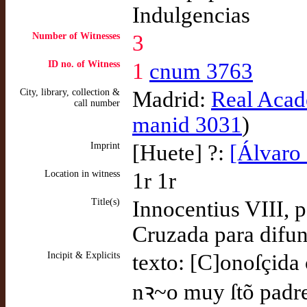
Indulgencias
Number of Witnesses
3
ID no. of Witness
1
cnum 3763
City, library, collection &
Madrid:
Real Acade
call number
manid 3031
)
Imprint
[Huete] ?:
[Álvaro 
Location in witness
1r 1r
Title(s)
Innocentius VIII, p
Cruzada para difun
Incipit & Explicits
texto: [C]onoſçida c
nꝛ~o muy ſtõ padr