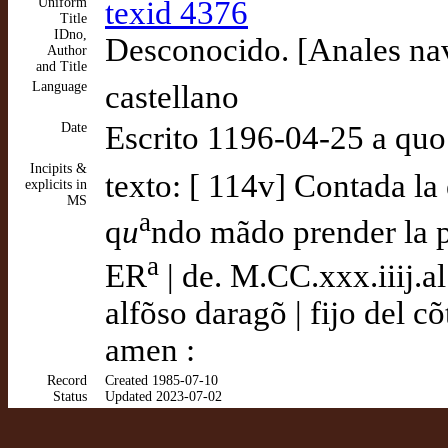
Uniform
texid 4376
Title
IDno,
Desconocido. [Anales nav
Author
and Title
Language
castellano
Date
Escrito 1196-04-25 a quo
Incipits &
texto: [ 114v] Contada la
explicits in
MS
a
q
u
ndo mãdo prender la 
a
ER
| de. M.CC.xxx.iiij.al
alfõso daragõ | fijo del c
amen :
Record
Created 1985-07-10
Status
Updated 2023-07-02