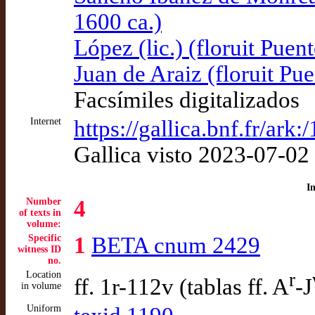
1600 ca.)
López (lic.) (floruit Puen
Juan de Araiz (floruit Pu
Facsímiles digitalizados
Internet
https://gallica.bnf.fr/a
Gallica visto 2023-07-02
I
Number
4
of texts in
volume:
Specific
1
BETA cnum 2429
witness ID
no.
Location
r
ff. 1r-112v (tablas ff. A
-J
in volume
Uniform