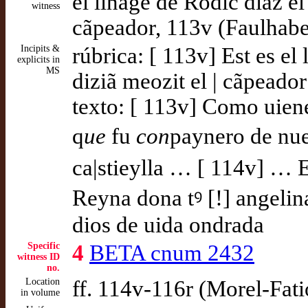
el linage de Rodic diaz e
witness
cãpeador, 113v (Faulhabe
Incipits &
rúbrica: [ 113v] Est es el
explicits in
MS
diziã meozit el | cãpeador
texto: [ 113v] Como uiene
q
ue
fu
con
paynero de nu
ca|stieylla … [ 114v] … 
Reyna dona tꝰ [!] angelin
dios de uida ondrada
Specific
4
BETA cnum 2432
witness ID
no.
Location
ff. 114v-116r (Morel-Fati
in volume