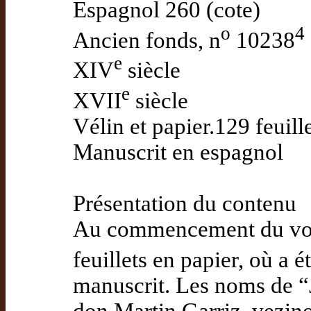
Espagnol 260 (cote)
o
4
Ancien fonds, n
10238
e
XIV
siècle
e
XVII
siècle
Vélin et papier.129 feuil
Manuscrit en espagnol
Présentation du contenu
Au commencement du volu
feuillets en papier, où a 
manuscrit. Les noms de “