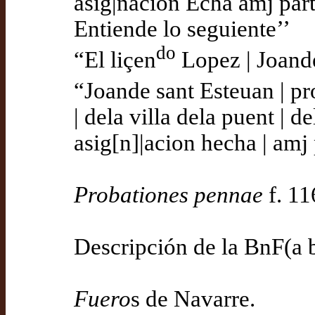
asig|nacion Echa amj parte
Entiende lo seguiente’’
do
“El liçen
Lopez | Joande 
“Joande sant Esteuan | pr
| dela villa dela puent | d
asig[n]|acion hecha | amj 
Probationes pennae
f. 11
Descripción de la BnF(a 
Fuero
s de Navarre.