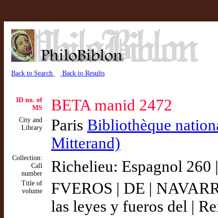
Back to Search
Back to Results
ID no. of
BETA manid 2472
MS
City and
Paris
Bibliothèque nation
Library
Mitterand)
Collection:
Richelieu: Espagnol 260 
Call
number
Title of
FVEROS | DE | NAVARRA
volume
las leyes y fueros del | R