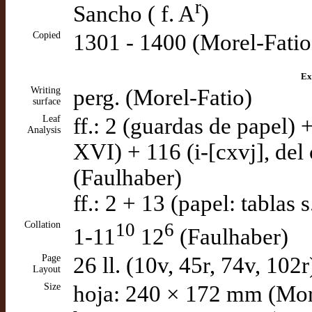
r
Sancho ( f. A
)
Copied
1301 - 1400 (Morel-Fatio
Ex
Writing
perg. (Morel-Fatio)
surface
Leaf
ff.: 2 (guardas de papel) +
Analysis
XVI) + 116 (i-[cxvj], del
(Faulhaber)
ff.: 2 + 13 (papel: tablas
Collation
10
6
1-11
12
(Faulhaber)
Page
26 ll. (10v, 45r, 74v, 102
Layout
Size
hoja: 240 × 172 mm (Mor