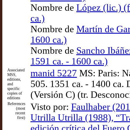
Nombre de
López (lic.) (
ca.)
Nombre de
Martín de Gar
1600 ca.)
Nombre de
Sancho Ibáñez
1591 ca. - 1600 ca.)
Associated
manid 5227
MS: Paris: Na
MSS,
editions,
505. 1351 ca. - 1400 ca.
and
specific
(Versión C) (tr. Desconoc
copies of
editions
References
Visto por:
Faulhaber (201
(most
recent
Utrilla Utrilla (1988), “
first)
edición crítica del Fuero