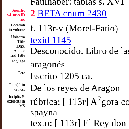
Faulhaber: tablas s. XVI
Specific
2
BETA cnum 2430
witness ID
no.
Location
f. 113r-v (Morel-Fatio)
in volume
Uniform
texid 1145
Title
IDno,
Desconocido. Libro de las
Author
and Title
Language
aragonés
Date
Escrito 1205 ca.
Title(s) in
De los reyes de Aragon
witness
Incipits &
2
rúbrica: [ 113r] A
gora c
explicits in
MS
spayna
texto: [ 113r] El Rey don