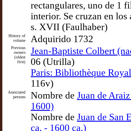
rectangulares, uno de 1 fil
interior. Se cruzan en l
s. XVII (Faulhaber)
History of
Adquirido 1732
volume
Previous
Jean-Baptiste Colbert (n
owners
(oldest
06 (Utrilla)
first)
Paris: Bibliothèque Roya
116v)
Associated
Nombre de
Juan de Araiz 
persons
1600)
Nombre de
Juan de San E
ca. - 1600 ca.)