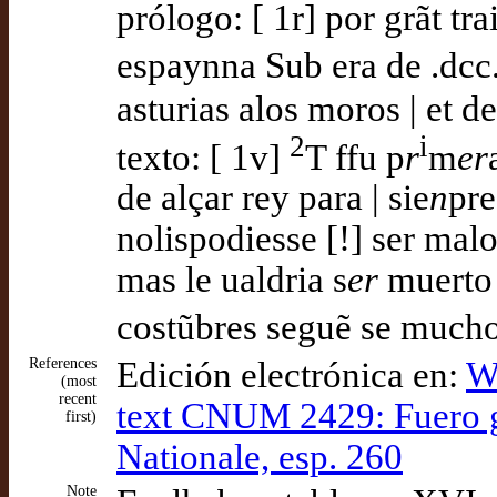
prólogo: [ 1r] por grãt tra
espaynna Sub era de .dcc.
asturias alos moros | et 
2
i
texto: [ 1v]
T ffu p
r
m
er
de alçar rey para | sie
n
pre
nolispodiesse [!] ser mal
mas le ualdria s
er
muerto
costũbres seguẽ se mucho
References
Edición electrónica en:
Wa
(most
recent
text CNUM 2429: Fuero ge
first)
Nationale, esp. 260
Note