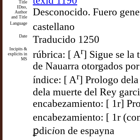
texid 1190
Title
IDno,
Desconocido. Fuero gener
Author
and Title
Language
castellano
Date
Traducido 1250
Incipits &
r
rúbrica: [ A
] Sigue se la 
explicits in
MS
de Nauarra otorgados por
r
índice: [ A
] Prologo dela
dela muerte del Rey garc
encabezamiento: [ 1r] Pr
encabezamiento: [ 1r (co
ꝑdic
i
on de espayna