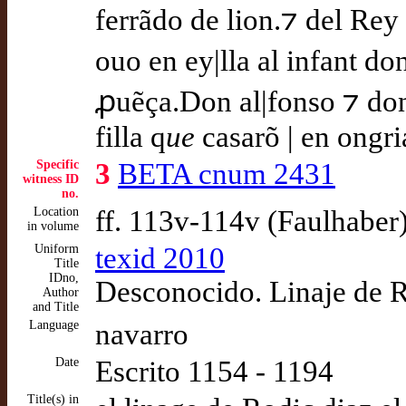
ferrãdo de lion.⁊ del Rey 
ouo en ey|lla al infant d
ꝓuẽça.Don al|fonso ⁊ don
filla q
ue
casarõ | en ongri
Specific
3
BETA cnum 2431
witness ID
no.
Location
ff. 113v-114v (Faulhaber
in volume
Uniform
texid 2010
Title
IDno,
Desconocido. Linaje de R
Author
and Title
Language
navarro
Date
Escrito 1154 - 1194
Title(s) in