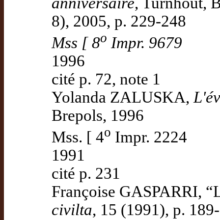
anniversaire
, Turnhout, B
8), 2005, p. 229-248
o
Mss [ 8
Impr. 9679
1996
cité p. 72, note 1
Yolanda ZALUSKA,
L'é
Brepols, 1996
o
Mss. [ 4
Impr. 2224
1991
cité p. 231
Françoise GASPARRI, “Le
civilta
, 15 (1991), p. 189