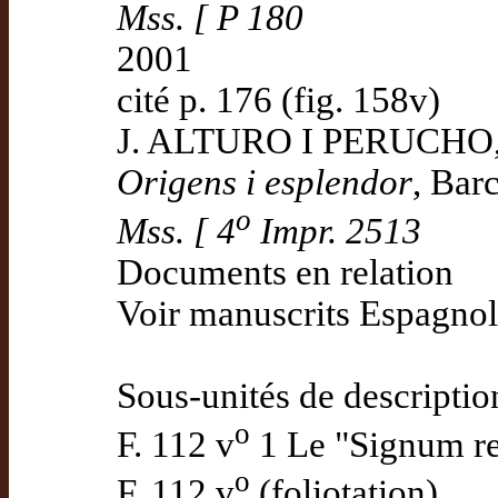
Mss. [ P 180
2001
cité p. 176 (fig. 158v)
J. ALTURO I PERUCHO
Origens i esplendor
, Bar
o
Mss. [ 4
Impr. 2513
Documents en relation
Voir manuscrits Espagnol
Sous-unités de descriptio
o
F. 112 v
1 Le "Signum re
o
F. 112 v
(foliotation)