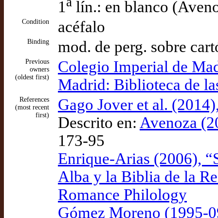
a
1
lín.: en blanco (Aven
Condition
acéfalo
Binding
mod. de perg. sobre car
Previous
Colegio Imperial de Ma
owners
(oldest first)
Madrid: Biblioteca de la
References
Gago Jover et al. (2014)
(most recent
first)
Descrito en:
Avenoza (20
173-95
Enrique-Arias (2006), “S
Alba y la Biblia de la R
Romance Philology
Gómez Moreno (1995-09