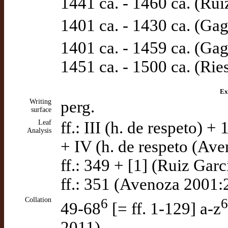
1441 ca. - 1460 ca. (Rui
1401 ca. - 1430 ca. (Gag
1401 ca. - 1459 ca. (Gag
1451 ca. - 1500 ca. (Ries
Ex
Writing
perg.
surface
Leaf
ff.: III (h. de respeto) 
Analysis
+ IV (h. de respeto (Av
ff.: 349 + [1] (Ruiz Garc
ff.: 351 (Avenoza 2001:
Collation
6
6
49-68
[= ff. 1-129] a-z
2011)