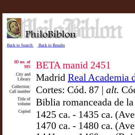
Back to Search
Back to Results
ID no. of
BETA manid 2451
MS
City and
Madrid
Real Academia de
Library
Collection:
Cortes: Cód. 87 |
alt.
Cód
Call number
Title of
Biblia romanceada de la
volume
Copied
1425 ca. - 1435 ca. (Ave
1470 ca. - 1480 ca. (Av