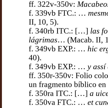
ff. 322v-350v:
Macabeos
f. 339vb FTC.: …
mesmo
II, 10, 5).
f. 340rb ITC.: […]
las f
lágrimas
… (Macab. II, 1
f. 349vb EXP.: …
hic er
40).
f. 349vb EXP.: …
y assí
ff. 350r-350v: Folio co
un fragmento bíblico en l
f. 350ra ITC.: […]
a uic
f. 350va FTC.: …
et cun