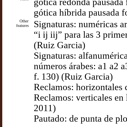
gótica redonda pausada f
gótica híbrida pausada f
Other
Signaturas: numéricas a
features
“i ij iij” para las 3 pri
(Ruiz Garcia)
Signaturas: alfanumérica
números árabes: a1 a2 a3
f. 130) (Ruiz Garcia)
Reclamos: horizontales 
Reclamos: verticales en l
2011)
Pautado: de punta de pl