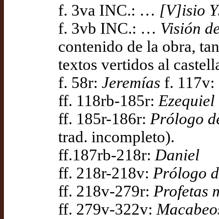
f. 3va INC.: …
[V]isio Y
f. 3vb INC.: …
Visión de
contenido de la obra, tan
textos vertidos al castell
f. 58r:
Jeremías
f. 117v:
ff. 118rb-185r:
Ezequiel
ff. 185r-186r:
Prólogo d
trad. incompleto).
ff.187rb-218r:
Daniel
ff. 218r-218v:
Prólogo d
ff. 218v-279r:
Profetas 
ff. 279v-322v:
Macabeos