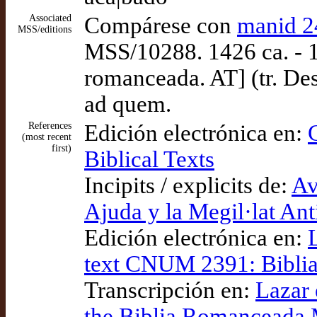
Associated
Compárese con
manid 2
MSS/editions
MSS/10288. 1426 ca. - 
romanceada. AT] (tr. De
ad quem.
References
Edición electrónica en:
(most recent
first)
Biblical Texts
Incipits / explicits de:
Av
Ajuda y la Megil·lat An
Edición electrónica en:
text CNUM 2391: Bibli
Transcripción en:
Lazar 
the Biblia Romanceada M