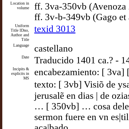
Location in
ff. 3va-350vb (Avenoza
volume
ff. 3v-b-349vb (Gago et 
Uniform
texid 3013
Title IDno,
Author and
Title
Language
castellano
Date
Traducido 1401 ca.? - 1
Incipits &
encabezamiento: [ 3va] 
explicits in
MS
texto: [ 3vb] Visiõ de ys
jerusalẽ en dias | de ozi
… [ 350vb] … cosa delecta
sermon fuere en vn es|ti
aca|bado