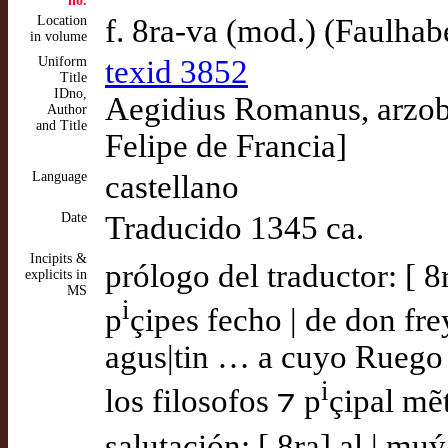
no.
Location
f. 8ra-va (mod.) (Faulhab
in volume
Uniform
texid 3852
Title
IDno,
Aegidius Romanus, arzobi
Author
and Title
Felipe de Francia]
Language
castellano
Date
Traducido 1345 ca.
Incipits &
prólogo del traductor: [ 8
explicits in
MS
i
p
çipes fecho | de don fre
agus|tin … a cuyo Ruego |
i
los filosofos ⁊ p
çipal mẽt
salutación: [ 8ra] al | mu