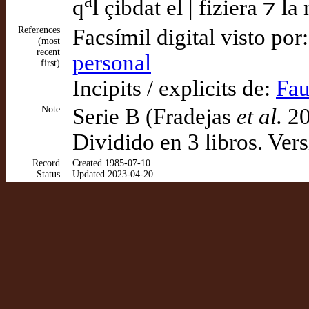
a
q
l çibdat el | fiziera ⁊ l
References
Facsímil digital visto por
(most
recent
personal
first)
Incipits / explicits de:
Fau
Note
Serie B (Fradejas
et al.
20
Dividido en 3 libros. Vers
Record
Created 1985-07-10
Status
Updated 2023-04-20