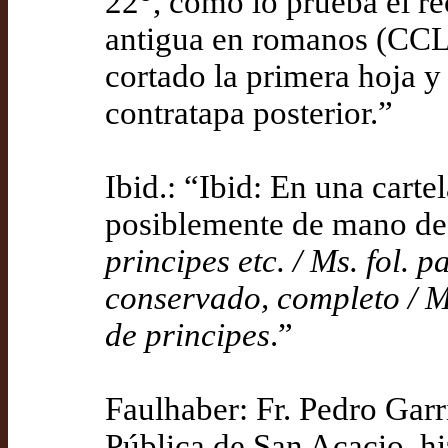
22
, como lo prueba el re
antigua en romanos (CCLX
cortado la primera hoja y
contratapa posterior.”
Ibid.: “Ibid: En una carte
posiblemente de mano de 
principes etc. / Ms. fol. 
conservado, completo / M
de principes
.”
Faulhaber: Fr. Pedro Garri
Pública de San Acacio, hi