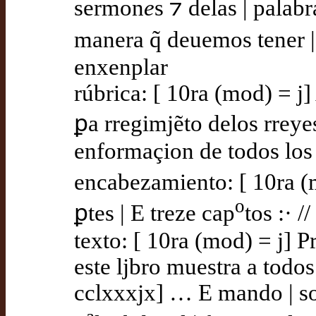
sermon
e
s ⁊ delas | pala
manera q̃ deuemos tener |
enxenplar
rúbrica: [ 10ra (mod) = j]
ꝑa rregimjẽto delos rreyes
enformaçion de todos los
encabezamiento: [ 10ra (m
o
ꝑtes | E treze cap
tos :· //
texto: [ 10ra (mod) = j] 
este ljbro muestra a todo
cclxxxjx] … E mando | sot