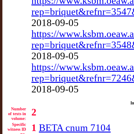
https://www.ksbm.oeaw.a
rep=briquet&refnr=3547
2018-09-05
https://www.ksbm.oeaw.a
rep=briquet&refnr=3548
2018-09-05
https://www.ksbm.oeaw.a
rep=briquet&refnr=7246
2018-09-05
I
Number
2
of texts in
volume:
Specific
1
BETA cnum 7104
witness ID