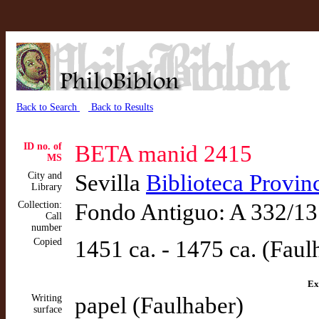
Back to Search
Back to Results
ID no. of
BETA manid 2415
MS
City and
Sevilla
Biblioteca Provinc
Library
Collection:
Fondo Antiguo: A 332/1
Call
number
Copied
1451 ca. - 1475 ca. (Faul
Ex
Writing
papel (Faulhaber)
surface