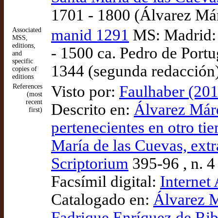
1701 - 1800 (Álvarez Má
Associated
manid 1291
MS: Madrid: 
MSS,
editions,
- 1500 ca. Pedro de Port
and
specific
1344 (segunda redacción)
copies of
editions
References
Visto por:
Faulhaber (201
(most
recent
Descrito en:
Álvarez Márq
first)
pertenecientes en otro ti
María de las Cuevas, extr
Scriptorium
395-96 , n. 4
Facsímil digital:
Internet
Catalogado en:
Álvarez M
Fadrique Enríquez de Ribe