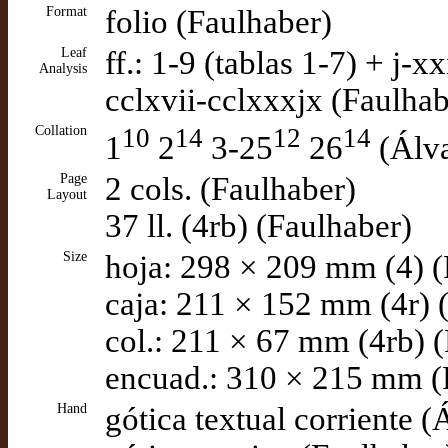
Format
folio (Faulhaber)
Leaf
ff.: 1-9 (tablas 1-7) + j-x
Analysis
cclxvii-cclxxxjx (Faulhab
Collation
10
14
12
14
1
2
3-25
26
(Álv
Page
2 cols. (Faulhaber)
Layout
37 ll. (4rb) (Faulhaber)
Size
hoja: 298 × 209 mm (4) (
caja: 211 × 152 mm (4r) 
col.: 211 × 67 mm (4rb) 
encuad.: 310 × 215 mm (
Hand
gótica textual corriente