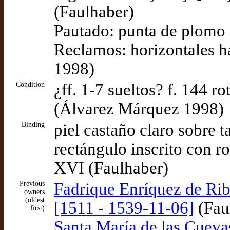
(Faulhaber)
Pautado: punta de plomo
Reclamos: horizontales h
1998)
Condition
¿ff. 1-7 sueltos? f. 144 ro
(Álvarez Márquez 1998)
Binding
piel castaño claro sobre t
rectángulo inscrito con ro
XVI (Faulhaber)
Previous
Fadrique Enríquez de Rib
owners
(oldest
[1511 - 1539-11-06]
(Fau
first)
Santa María de las Cuevas