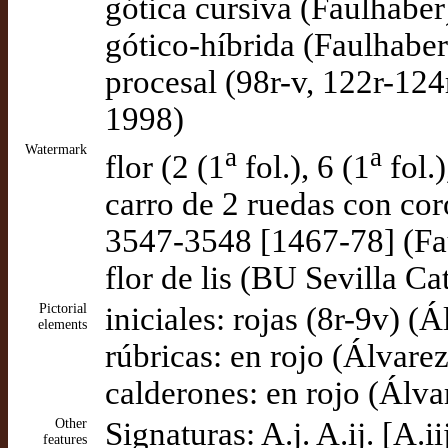
gótica cursiva (Faulhaber
gótico-híbrida (Faulhaber
procesal (98r-v, 122r-124
1998)
Watermark
a
a
flor (2 (1
fol.), 6 (1
fol.)
carro de 2 ruedas con cor
3547-3548 [1467-78] (Fa
flor de lis (BU Sevilla C
Pictorial
iniciales: rojas (8r-9v) 
elements
rúbricas: en rojo (Álvar
calderones: en rojo (Álv
Other
Signaturas: A.j. A.ij. [A.iij
features