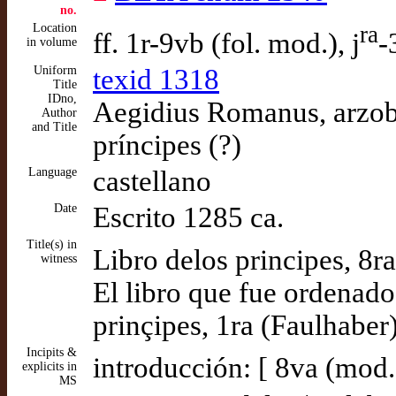
no.
Location
ra
ff. 1r-9vb (fol. mod.), j
-
in volume
Uniform
texid 1318
Title
IDno,
Aegidius Romanus, arzob
Author
and Title
príncipes (?)
Language
castellano
Date
Escrito 1285 ca.
Title(s) in
Libro delos principes, 8ra
witness
El libro que fue ordenado
prinçipes, 1ra (Faulhaber
Incipits &
introducción: [ 8va (mod.
explicits in
MS