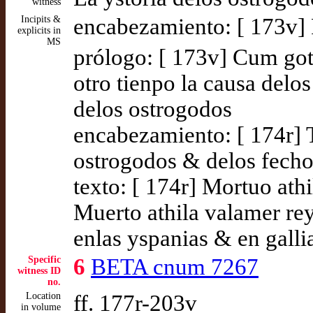
witness
Incipits &
encabezamiento: [ 173v] 
explicits in
MS
prólogo: [ 173v] Cum go
otro tienpo la causa delo
delos ostrogodos
encabezamiento: [ 174r] 
ostrogodos & delos fecho
texto: [ 174r] Mortuo ath
Muerto athila valamer re
enlas yspanias & en galli
Specific
6
BETA cnum 7267
witness ID
no.
Location
ff. 177r-203v
in volume