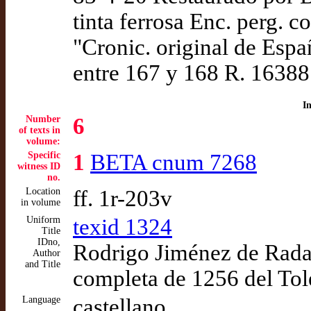
tinta ferrosa Enc. perg. c
"Cronic. original de Espa
entre 167 y 168 R. 16388
I
Number
6
of texts in
volume:
Specific
1
BETA cnum 7268
witness ID
no.
Location
ff. 1r-203v
in volume
Uniform
texid 1324
Title
IDno,
Rodrigo Jiménez de Rada,
Author
and Title
completa de 1256 del Tol
Language
castellano