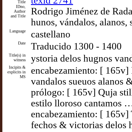
texid 2741
Title
IDno,
Rodrigo Jiménez de Rada,
Author
and Title
hunos, vándalos, alanos, 
Language
castellano
Date
Traducido 1300 - 1400
Title(s) in
ystoria delos hugnos van
witness
Incipits &
encabezamiento: [ 165v] 
explicits in
MS
vandalos sueuos alanos &
prólogo: [ 165v] Quja sti
estilo lloroso cantamos 
encabezamiento: [ 165v] 
fechos & victorias delos