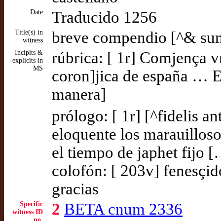
Date
Traducido 1256
Title(s) in
breve compendio [^& summ
witness
Incipits &
rúbrica: [ 1r] Comjença
explicits in
MS
coron]jica de españa … E
manera]
prólogo: [ 1r] [^fidelis a
eloquente los marauillos
el tiempo de japhet fijo
colofón: [ 203v] fenesçido
gracias
Specific
2
BETA cnum 2336
witness ID
no.