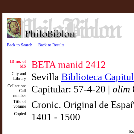
Back to Search
Back to Results
ID no. of
BETA manid 2412
MS
City and
Sevilla
Biblioteca Capitu
Library
Collection:
Capitular: 57-4-20 |
olim
Call
number
Title of
Cronic. Original de Espa
volume
Copied
1401 - 1500
Ex