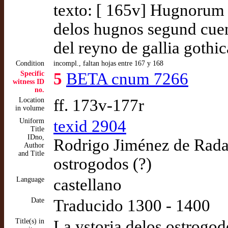
texto: [ 165v] Hugnorum 
delos hugnos segund cuen
del reyno de gallia gothi
Condition
incompl., faltan hojas entre 167 y 168
Specific
5
BETA cnum 7266
witness ID
no.
Location
ff. 173v-177r
in volume
Uniform
texid 2904
Title
IDno,
Rodrigo Jiménez de Rada,
Author
and Title
ostrogodos (?)
Language
castellano
Date
Traducido 1300 - 1400
Title(s) in
La ystoria delos ostrogo