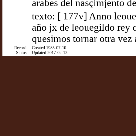
arabes del nasçimjento 
texto: [ 177v] Anno leou
año jx de leouegildo rey
quesimos tornar otra vez 
Record
Created 1985-07-10
Status
Updated 2017-02-13