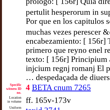
prólogo: [ 156r] Quia dir
pertulit hesperorum in su
Por que en los capitulos
muchas vezes perescer &
encabezamiento: [ 156r] T
primero que reyno enel re
texto: [ 156r] Principium 
injcium regnj romanj El p
… despedaçada de diuerso
Specific
4
BETA cnum 7265
witness ID
no.
Location
ff. 165v-173v
in volume
Uniform