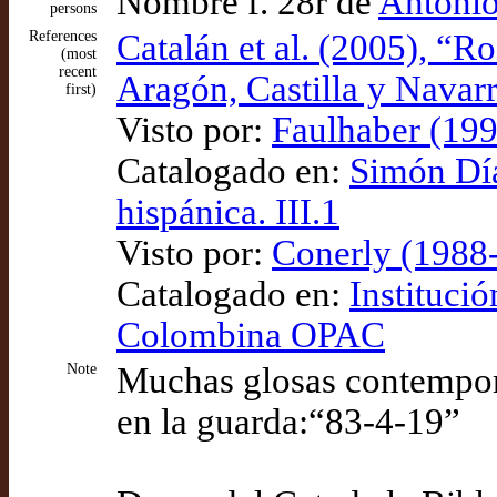
Nombre f. 28r de
Antonio
persons
References
Catalán et al. (2005), “R
(most
recent
Aragón, Castilla y Navar
first)
Visto por:
Faulhaber (199
Catalogado en:
Simón Díaz
hispánica. III.1
Visto por:
Conerly (1988-
Catalogado en:
Instituci
Colombina OPAC
Note
Muchas glosas contemporá
en la guarda:“83-4-19”