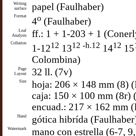
Writing
papel (Faulhaber)
surface
Format
o
4
(Faulhaber)
Leaf
ff.: 1 + 1-203 + 1 (Conerl
Analysis
Collation
12
12 -h.12
12
1-12
13
14
15
Colombina)
Page
32 ll. (7v)
Layout
Size
hoja: 206 × 148 mm (8) (
caja: 150 × 100 mm (8r) 
encuad.: 217 × 162 mm (
Hand
gótica hibrída (Faulhaber
Watermark
mano con estrella (6-7, 9,