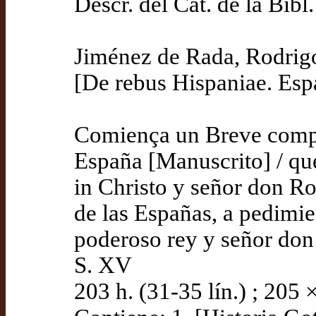
Descr. del Cat. de la Bib
Jiménez de Rada, Rodrig
[De rebus Hispaniae. Esp
Comiença un Breve compe
España [Manuscrito] / q
in Christo y señor don R
de las Españas, a pedimie
poderoso rey y señor don 
S. XV
203 h. (31-35 lín.) ; 205