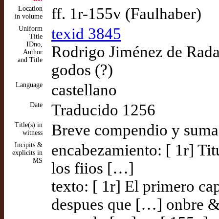
Location
ff. 1r-155v (Faulhaber)
in volume
Uniform
texid 3845
Title
IDno,
Rodrigo Jiménez de Rada,
Author
and Title
godos (?)
Language
castellano
Date
Traducido 1256
Title(s) in
Breve compendio y suma d
witness
Incipits &
encabezamiento: [ 1r] T
explicits in
MS
los fiios […]
texto: [ 1r] El primero c
despues que […] onbre & 