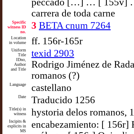
peccado […] … [ 155v] …
carrera de toda carne
Specific
3
BETA cnum 7264
witness ID
no.
Location
ff. 156r-165r
in volume
Uniform
texid 2903
Title
IDno,
Rodrigo Jiménez de Rada,
Author
and Title
romanos (?)
Language
castellano
Date
Traducido 1256
Title(s) in
hystoria delos romanos, 
witness
Incipits &
encabezamiento: [ 156r] 
explicits in
MS