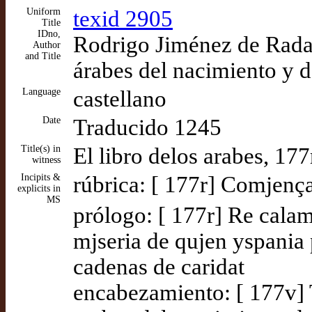
Uniform
texid 2905
Title
IDno,
Rodrigo Jiménez de Rada,
Author
and Title
árabes del nacimiento y
Language
castellano
Date
Traducido 1245
Title(s) in
El libro delos arabes, 177
witness
Incipits &
rúbrica: [ 177r] Comjença
explicits in
MS
prólogo: [ 177r] Re calam
mjseria de qujen yspania
cadenas de caridat
encabezamiento: [ 177v] T