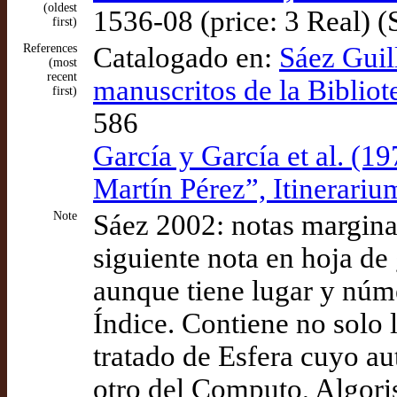
(oldest
1536-08 (price: 3 Real) 
first)
References
Catalogado en:
Sáez Guill
(most
recent
manuscritos de la Biblio
first)
586
García y García et al. (19
Martín Pérez”, Itinerariu
Note
Sáez 2002: notas marginal
siguiente nota en hoja de
aunque tiene lugar y núme
Índice. Contiene no solo 
tratado de Esfera cuyo au
otro del Computo, Algori