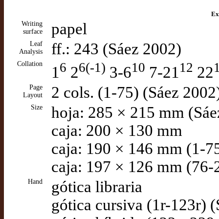
Ex
Writing
papel
surface
Leaf
ff.: 243 (Sáez 2002)
Analysis
Collation
6
6(-1)
10
12
1
2
3-6
7-21
22
Page
2 cols. (1-75) (Sáez 2002
Layout
Size
hoja: 285 × 215 mm (Sáe
caja: 200 × 130 mm
caja: 190 × 146 mm (1-7
caja: 197 × 126 mm (76-
Hand
gótica libraria
gótica cursiva (1r-123r) 