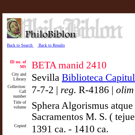
Back to Search
Back to Results
ID no. of
BETA manid 2410
MS
City and
Sevilla
Biblioteca Capitu
Library
Collection:
7-7-2 |
reg.
R-4186 |
olim
Call
number
Title of
Sphera Algorismus atque
volume
Sacramentos M. S. ( tejue
Copied
1391 ca. - 1410 ca.