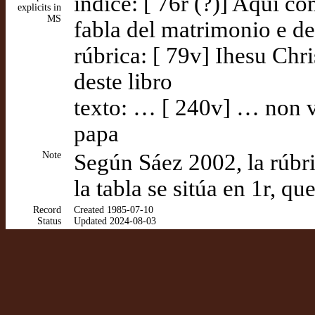
índice: [ 76r (?)] Aquí co
explicits in
MS
fabla del matrimonio e d
rúbrica: [ 79v] Ihesu Chri
deste libro
texto: … [ 240v] … non va
papa
Note
Según Sáez 2002, la rúbr
la tabla se sitúa en 1r, q
Record
Created 1985-07-10
Status
Updated 2024-08-03