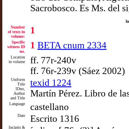
Sacrobosco. Es Ms. del s
I
Number
1
of texts in
volume:
Specific
1
BETA cnum 2334
witness ID
no.
Location
ff. 77r-240v
in volume
ff. 76r-239v (Sáez 2002)
Uniform
texid 1224
Title
IDno,
Martín Pérez. Libro de la
Author
and Title
Language
castellano
Date
Escrito 1316
Incipits &