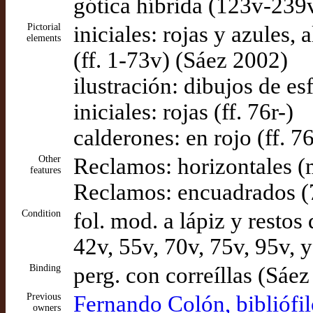
gótica híbrida (123v-239
Pictorial
iniciales: rojas y azules,
elements
(ff. 1-73v) (Sáez 2002)
ilustración: dibujos de esf
iniciales: rojas (ff. 76r-)
calderones: en rojo (ff. 76
Other
Reclamos: horizontales (m
features
Reclamos: encuadrados (
Condition
fol. mod. a lápiz y restos 
42v, 55v, 70v, 75v, 95v,
Binding
perg. con correíllas (Sáe
Previous
Fernando Colón, bibliófi
owners