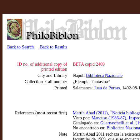
Back to Search
Back to Results
ID no. of additional copy of
BETA copid 2409
printed edition
City and Library
Napoli
Biblioteca Nazionale
Collection: Call number
¿Ejemplar fantasma?
Printed
Salamanca:
Juan de Porras
, 1492-08-
References (most recent first)
Martín Abad (2011), “Noticia bibliogr
Visto por:
Mancuso (1986-87), Inspec
Catalogado en:
Guarnaschelli et al. (1
No encontrado en:
Biblioteca Naziona
Note
Martín Abad 2011 rechaza la existenci
facsimilar de 1909, que sí se encuentr