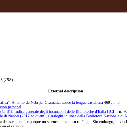
18 (
IBE
)
External description
áfica”, Antonio de Nebrija. Gramática sobre la lengua castellana
469 , n. 3
ción personal
943-81), Indice generale degli incunaboli delle Biblioteche d'Italia [IGI]
, n. 7
le di Napoli (2017 ad quem), Cataloghi in linea della Biblioteca Nazionale di
a de este ejemplar porque no se encuentra en su catálogo. Sin embargo, lo vio
a en el catálogo