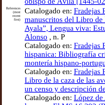
obispo de Ávila [1445-02
References
Catalogado en:
Fradejas 
(most
recent
manuscritos del Libro de 
first)
Ayala”, Lengua viva: Est
Alonso
, n. P
Catalogado en:
Fradejas 
hispanica: Bibliografía crí
montería hispano-portugu
Catalogado en:
Fradejas 
Libro de la caza de las a
un censo y descripción d
Catalogado en:
López de A