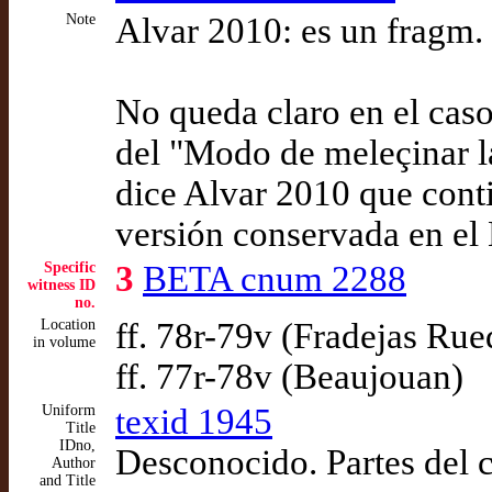
Note
Alvar 2010: es un fragm.
No queda claro en el cas
del "Modo de meleçinar l
dice Alvar 2010 que conti
versión conservada en el E
Specific
3
BETA cnum 2288
witness ID
no.
Location
ff. 78r-79v (Fradejas Ru
in volume
ff. 77r-78v (Beaujouan)
Uniform
texid 1945
Title
IDno,
Desconocido. Partes del 
Author
and Title