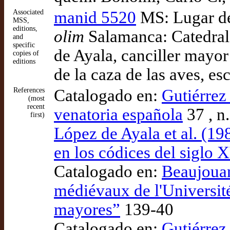
Associated
manid 5520
MS: Lugar de
MSS,
editions,
olim
Salamanca: Catedral
and
specific
de Ayala, canciller mayor
copies of
editions
de la caza de las aves, es
References
Catalogado en:
Gutiérrez
(most
recent
venatoria española
37 , n
first)
López de Ayala et al. (19
en los códices del siglo 
Catalogado en:
Beaujouan
médiévaux de l'Universit
mayores”
139-40
Catalogado en:
Gutiérrez