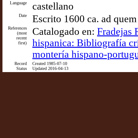
Language
castellano
Date
Escrito 1600 ca. ad quem
References
Catalogado en:
Fradejas 
(most
recent
hispanica: Bibliografía crí
first)
montería hispano-portugu
Record
Created 1985-07-10
Status
Updated 2016-04-13