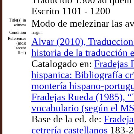
Traducido 1300 ad quem
Escrito 1101 - 1200
Title(s) in
Modo de melezinar las a
witness
Condition
fragm.
References
Alvar (2010), Traduccione
(most
recent
historia de la traducción
first)
Catalogado en:
Fradejas 
hispanica: Bibliografía crí
montería hispano-portugu
Fradejas Rueda (1985), “T
vocabulario (según el MS.
Base de la ed. de:
Fradeja
cetrería castellanos
183-2