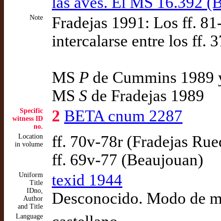
las aves. El MS 16.392 (B
Note
Fradejas 1991: Los ff. 8
intercalarse entre los ff. 
MS
P
de Cummins 1989 y
MS
S
de Fradejas 1989
Specific
2
BETA cnum 2287
witness ID
no.
Location
ff. 70v-78r (Fradejas Ru
in volume
ff. 69v-77 (Beaujouan)
Uniform
texid 1944
Title
IDno,
Desconocido. Modo de me
Author
and Title
Language