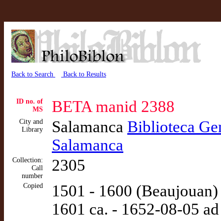
Back to Search
Back to Results
ID no. of
BETA manid 2388
MS
City and
Salamanca
Biblioteca Gen
Library
Salamanca
Collection:
2305
Call
number
Copied
1501 - 1600 (Beaujouan)
1601 ca. - 1652-08-05 ad