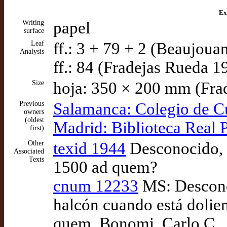
Ex
Writing
papel
surface
Leaf
ff.: 3 + 79 + 2 (Beaujoua
Analysis
ff.: 84 (Fradejas Rueda 1
Size
hoja: 350 × 200 mm (Fra
Previous
Salamanca: Colegio de C
owners
(oldest
Madrid: Biblioteca Real 
first)
Other
texid 1944
Desconocido, M
Associated
Texts
1500 ad quem?
cnum 12233
MS: Desconoc
halcón cuando está dolien
quem. Bonomi, Carlo C.,