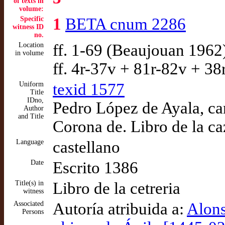
of texts in
volume:
Specific
1
BETA cnum 2286
witness ID
no.
Location
ff. 1-69 (Beaujouan 1962
in volume
ff. 4r-37v + 81r-82v + 3
Uniform
texid 1577
Title
IDno,
Pedro López de Ayala, can
Author
and Title
Corona de. Libro de la ca
Language
castellano
Date
Escrito 1386
Title(s) in
Libro de la cetreria
witness
Associated
Autoría atribuida a:
Alons
Persons