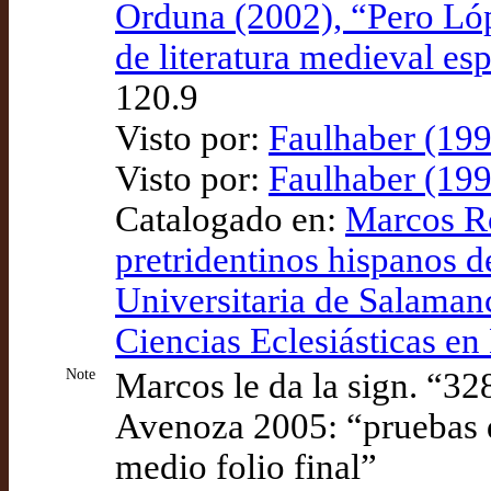
Orduna (2002), “Pero Lóp
de literatura medieval e
120.9
Visto por:
Faulhaber (199
Visto por:
Faulhaber (199
Catalogado en:
Marcos Ro
pretridentinos hispanos d
Universitaria de Salamanc
Ciencias Eclesiásticas en
Note
Marcos le da la sign. “328
Avenoza 2005: “pruebas d
medio folio final”