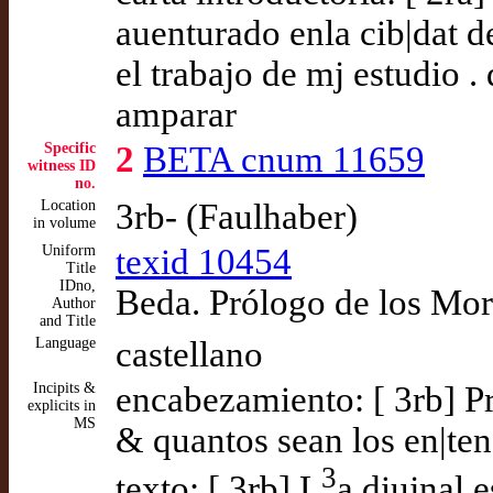
auenturado enla cib|dat 
el trabajo de mj estudio .
amparar
Specific
2
BETA cnum 11659
witness ID
no.
Location
3rb- (Faulhaber)
in volume
Uniform
texid 10454
Title
IDno,
Beda. Prólogo de los Mor
Author
and Title
Language
castellano
Incipits &
encabezamiento: [ 3rb] Pr
explicits in
MS
& quantos sean los en|ten
3
texto: [ 3rb] L
a diujnal e