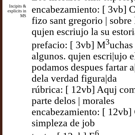
Incipits &
encabezamiento: [ 3vb] C
explicits in
MS
fizo sant gregorio | sobre
qujen escriujo la su estor
3
prefacio: [ 3vb] M
uchas 
algunos. qujen escri|ujo 
podamos despues fartar a|
dela verdad figura|da
rúbrica: [ 12vb] Aquj com
parte delos | morales
encabezamiento: [ 12vb] C
simpleza de job
6