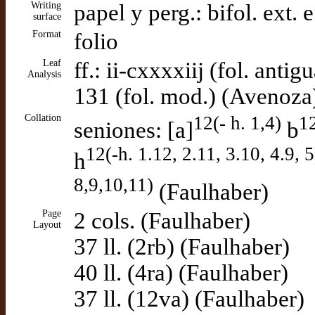
Writing
papel y perg.: bifol. ext. 
surface
Format
folio
Leaf
ff.: ii-cxxxxiij (fol. anti
Analysis
131 (fol. mod.) (Avenoza
Collation
12(- h. 1,4)
12
seniones: [a]
b
12(-h. 1.12, 2.11, 3.10, 4.9, 5
h
8,9,10,11)
(Faulhaber)
Page
2 cols. (Faulhaber)
Layout
37 ll. (2rb) (Faulhaber)
40 ll. (4ra) (Faulhaber)
37 ll. (12va) (Faulhaber)