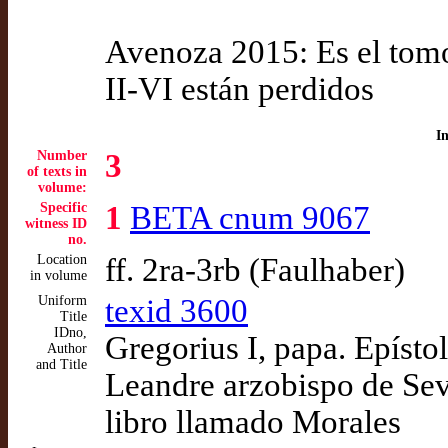
Avenoza 2015: Es el tomo
II-VI están perdidos
I
Number
3
of texts in
volume:
Specific
1
BETA cnum 9067
witness ID
no.
Location
ff. 2ra-3rb (Faulhaber)
in volume
Uniform
texid 3600
Title
IDno,
Gregorius I, papa. Epísto
Author
and Title
Leandre arzobispo de Sevi
libro llamado Morales