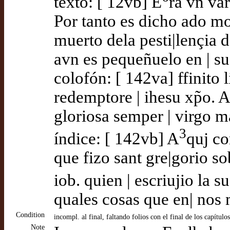
texto: [ 12vb] E
ra vn var
Por tanto es dicho ado m
muerto dela pesti|lençia 
avn es pequeñuelo en | s
colofón: [ 142va] ffinito l
redemptore | ihesu xp̃o. A
gloriosa semper | virgo 
3
índice: [ 142vb] A
quj co
que fizo sant gre|gorio so
iob. quien | escriujio la
quales cosas que en| no
Condition
incompl. al final, faltando folios con el final de los capítulos
Note