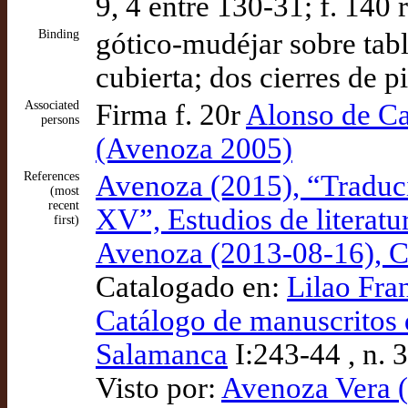
9, 4 entre 130-31; f. 140
Binding
gótico-mudéjar sobre tabl
cubierta; dos cierres de 
Associated
Firma f. 20r
Alonso de Car
persons
(Avenoza 2005)
References
Avenoza (2015), “Traducir
(most
recent
XV”, Estudios de literatu
first)
Avenoza (2013-08-16), Ca
Catalogado en:
Lilao Fra
Catálogo de manuscritos d
Salamanca
I:243-44 , n. 
Visto por:
Avenoza Vera (