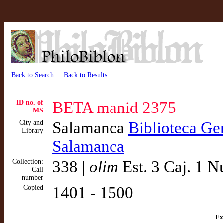
Back to Search
Back to Results
ID no. of
BETA manid 2375
MS
City and
Salamanca
Biblioteca Gen
Library
Salamanca
Collection:
338 |
olim
Est. 3 Caj. 1 N
Call
number
Copied
1401 - 1500
Ex