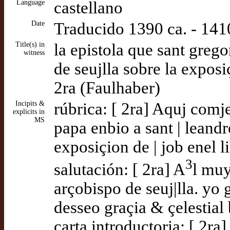
Language
castellano
Date
Traducido 1390 ca. - 141
Title(s) in
la epistola que sant greg
witness
de seujlla sobre la expos
2ra (Faulhaber)
Incipits &
rúbrica: [ 2ra] Aquj comje
explicits in
MS
papa enbio a sant | leandr
exposiçion de | job enel 
3
salutación: [ 2ra] A
l muy
arçobispo de seuj|lla. yo 
desseo graçia & çelestial
carta introductoria: [ 2r