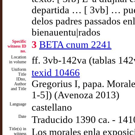
departida … [ 3vb] … pue
delos padres passados enl
bienauentu|rados
Specific
3
BETA cnum 2241
witness ID
no.
Location
ff. 3vb-142va (tablas 142
in volume
Uniform
texid 10466
Title
IDno,
Gregorius I, papa. Morales
Author
and Title
1-5]) (Avenoza 2013)
Language
castellano
Date
Traducido 1390 ca. - 141
Title(s) in
Los morales enla exposiç
witness