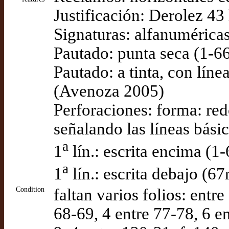
Justificación: Derolez 43
Signaturas: alfanumérica
Pautado: punta seca (1-6
Pautado: a tinta, con líne
(Avenoza 2005)
Perforaciones: forma: red
señalando las líneas bási
a
1
lín.: escrita encima (
a
1
lín.: escrita debajo (6
Condition
faltan varios folios: entre
68-69, 4 entre 77-78, 6 e