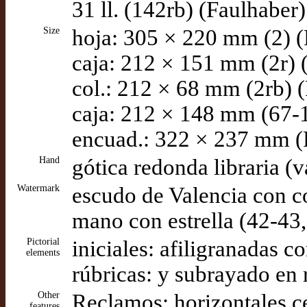
31 ll. (142rb) (Faulhaber)
Size
hoja: 305 × 220 mm (2) (
caja: 212 × 151 mm (2r) 
col.: 212 × 68 mm (2rb) 
caja: 212 × 148 mm (67-
encuad.: 322 × 237 mm (
Hand
gótica redonda libraria (v
Watermark
escudo de Valencia con co
mano con estrella (42-43,
Pictorial
iniciales: afiligranadas 
elements
rúbricas: y subrayado en
Other
Reclamos: horizontales 
features