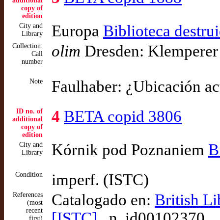
additional
copy of
edition
City and
Europa
Biblioteca destru
Library
Collection:
olim
Dresden: Klemperer
Call
number
Note
Faulhaber: ¿Ubicación ac
ID no. of
4
BETA copid 3806
additional
copy of
edition
City and
Kórnik pod Poznaniem
B
Library
Condition
imperf. (ISTC)
References
Catalogado en:
British L
(most
recent
[ISTC]
, n. id00102370
first)