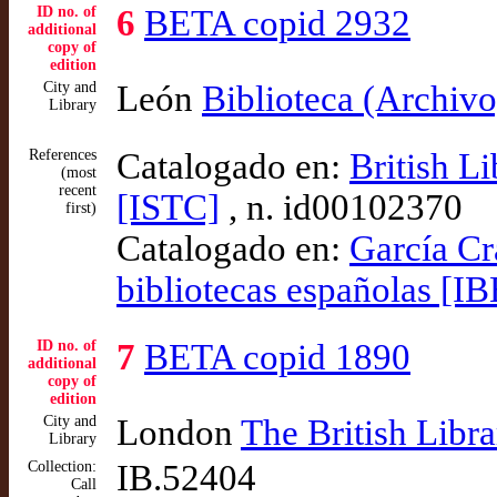
ID no. of
6
BETA copid 2932
additional
copy of
edition
City and
León
Biblioteca (Archivo
Library
References
Catalogado en:
British L
(most
recent
[ISTC]
, n. id00102370
first)
Catalogado en:
García Cr
bibliotecas españolas [IB
ID no. of
7
BETA copid 1890
additional
copy of
edition
City and
London
The British Libra
Library
Collection:
IB.52404
Call