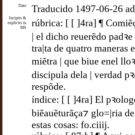
Date
Traducido 1497-06-26 a
Incipits &
rúbrica: [ [ ]4ra] ¶ Comiẽ
explicits in
MS
| el dicho reuerẽdo padꝛe
tra|ta de quatro maneras e
miẽtra | que biue enel lloꝛ
discipula dela | verdad p
respõde.
índice: [ [ ]4ra] El pꝛolo
biẽauẽturãça⁊ glo=|ria de
estas cosas: fo.ciiij.