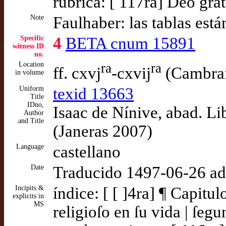
rúbrica: [ 117ra] Deo grat
Note
Faulhaber: las tablas está
Specific
4
BETA cnum 15891
witness ID
no.
Location
ra
ra
ff. cxvj
-cxvij
(Cambrai
in volume
Uniform
texid 13663
Title
IDno,
Isaac de Nínive, abad. Li
Author
and Title
(Janeras 2007)
Language
castellano
Date
Traducido 1497-06-26 a
Incipits &
índice: [ [ ]4ra] ¶ Capitu
explicits in
MS
religioſo en ſu vida | ſegu