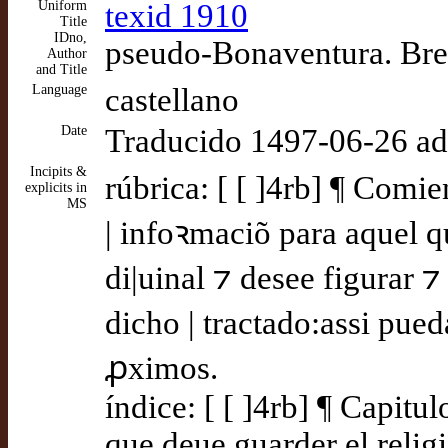
Uniform
texid 1910
Title
IDno,
pseudo-Bonaventura. Bre
Author
and Title
Language
castellano
Date
Traducido 1497-06-26 a
Incipits &
rúbrica: [ [ ]4rb] ¶ Comie
explicits in
MS
| infoꝛmaciõ para aquel q
di|uinal ⁊ desee figurar ⁊
dicho | tractado:assi pue
ꝓximos.
índice: [ [ ]4rb] ¶ Capitu
que deue guarder el relig