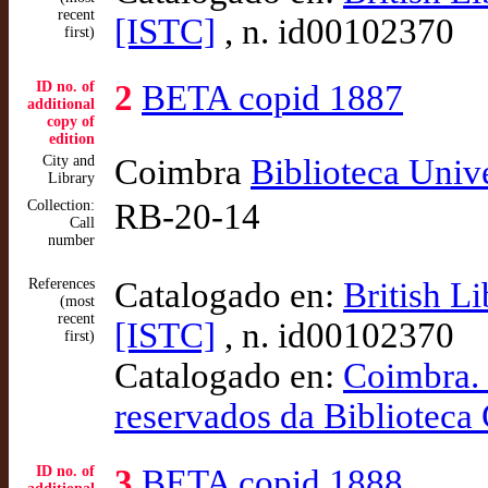
recent
[ISTC]
, n. id00102370
first)
ID no. of
2
BETA copid 1887
additional
copy of
edition
City and
Coimbra
Biblioteca Unive
Library
Collection:
RB-20-14
Call
number
References
Catalogado en:
British L
(most
recent
[ISTC]
, n. id00102370
first)
Catalogado en:
Coimbra. 
reservados da Biblioteca
ID no. of
3
BETA copid 1888