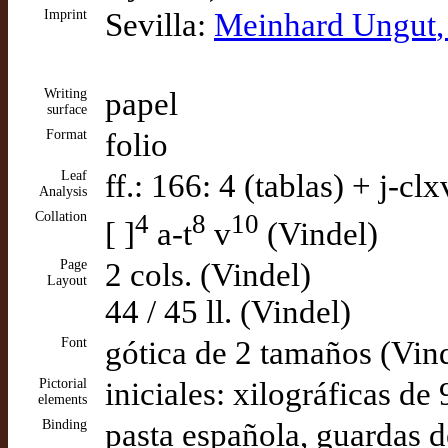
Imprint
Sevilla:
Meinhard Ungut
Writing
papel
surface
Format
folio
Leaf
ff.: 166: 4 (tablas) + j-cl
Analysis
Collation
4
8
10
[ ]
a-t
v
(Vindel)
Page
2 cols. (Vindel)
Layout
44 / 45 ll. (Vindel)
Font
gótica de 2 tamaños (Vin
Pictorial
iniciales: xilográficas de 
elements
Binding
pasta española, guardas d