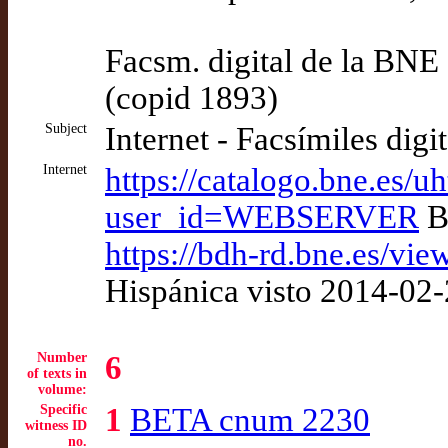
Facsm. digital de la BNE
(copid 1893)
Subject
Internet - Facsímiles digi
Internet
https://catalogo.bne.es/
user_id=WEBSERVER
B
https://bdh-rd.bne.es/
Hispánica visto 2014-02
Number
6
of texts in
volume:
Specific
1
BETA cnum 2230
witness ID
no.