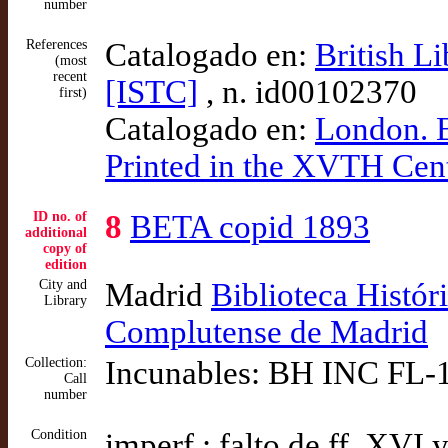
number
References
Catalogado en:
British L
(most
recent
[ISTC]
, n. id00102370
first)
Catalogado en:
London. B
Printed in the XVTH Cen
ID no. of
8
BETA copid 1893
additional
copy of
edition
City and
Madrid
Biblioteca Histór
Library
Complutense de Madrid
Collection:
Incunables: BH INC FL-
Call
number
Condition
imperf.: falto de ff. XVI