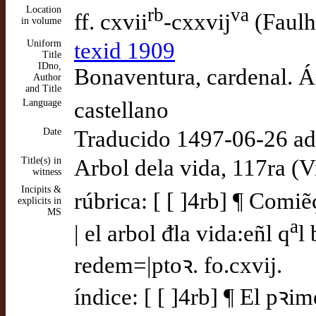
Location
rb
va
ff. cxvii
-cxxvij
(Faulh
in volume
Uniform
texid 1909
Title
IDno,
Bonaventura, cardenal. Á
Author
and Title
Language
castellano
Date
Traducido 1497-06-26 a
Title(s) in
Arbol dela vida, 117ra (V
witness
Incipits &
rúbrica: [ [ ]4rb] ¶ Comi
explicits in
MS
a
| el arbol ᵭla vida:eñl q
l
redem=|ptoꝛ. fo.cxvij.
índice: [ [ ]4rb] ¶ El pꝛi