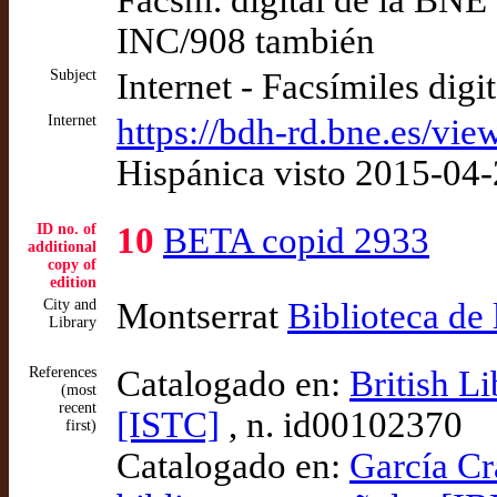
Facsm. digital de la BNE 
INC/908 también
Subject
Internet - Facsímiles digi
Internet
https://bdh-rd.bne.es/
Hispánica visto 2015-04
ID no. of
10
BETA copid 2933
additional
copy of
edition
City and
Montserrat
Biblioteca de
Library
References
Catalogado en:
British L
(most
recent
[ISTC]
, n. id00102370
first)
Catalogado en:
García Cr