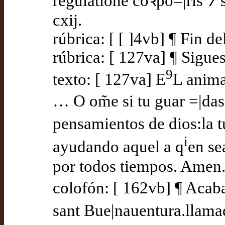
regulatione coꝛpo=|ris ⁊ 
cxij.
rúbrica: [ [ ]4vb] ¶ Fin de
rúbrica: [ 127va] ¶ Sigues
9
texto: [ 127va] E
L anima
… O om̃e si tu guar =|das
pensamientos de dios:la tu
i
ayudando aquel a q
en se
por todos tiempos. Amen
colofón: [ 162vb] ¶ Acaba
sant Bue|nauentura.llama