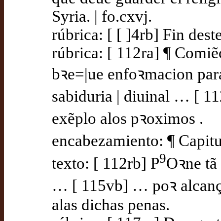
Syria. | fo.cxvj.
rúbrica: [ [ ]4rb] Fin dest
rúbrica: [ 112ra] ¶ Comiẽ
bꝛe=|ue enfoꝛmacion para 
sabiduria | diuinal … [ 1
exẽplo alos pꝛoximos .
encabezamiento: ¶ Capitu
9
texto: [ 112rb] P
Oꝛne tã 
… [ 115vb] … poꝛ alcança
alas dichas penas.