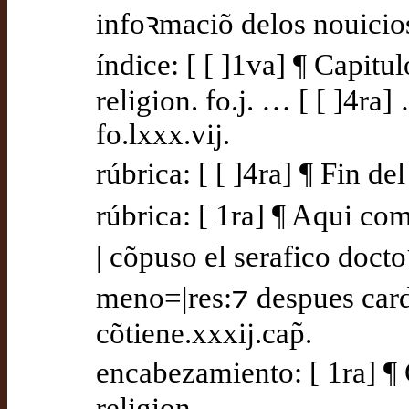
infoꝛmaciõ delos nouicio
índice: [ [ ]1va] ¶ Capit
religion. fo.j. … [ [ ]4ra
fo.lxxx.vij.
rúbrica: [ [ ]4ra] ¶ Fin del
rúbrica: [ 1ra] ¶ Aqui com
| cõpuso el serafico doct
meno=|res:⁊ despues cardi
cõtiene.xxxij.cap̃.
encabezamiento: [ 1ra] ¶ 
religion.