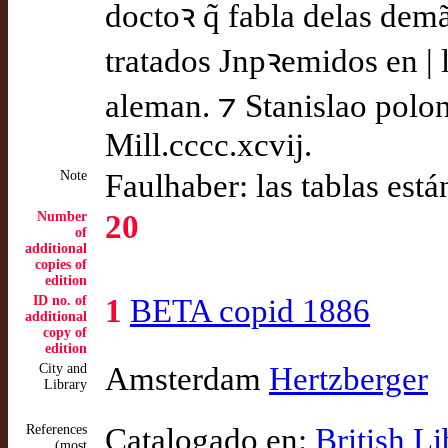
doctoꝛ q̃ fabla delas demã
tratados Jnpꝛemidos en |
aleman. ⁊ Stanislao polon
Mill.cccc.xcvij.
Note
Faulhaber: las tablas están
Number
20
of
additional
copies of
edition
ID no. of
1
BETA copid 1886
additional
copy of
edition
City and
Amsterdam
Hertzberger
Library
References
Catalogado en:
British L
(most