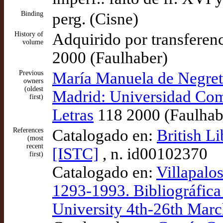
Binding
perg. (Cisne)
History of
Adquirido por transferenci
volume
2000 (Faulhaber)
Previous
María Manuela de Negret
owners
(oldest
Madrid: Universidad Comp
first)
Letras
118 2000 (Faulhab
References
Catalogado en:
British L
(most
recent
[ISTC]
, n. id00102370
first)
Catalogado en:
Villapalo
1293-1993. Bibliográfic
University 4th-26th Mar