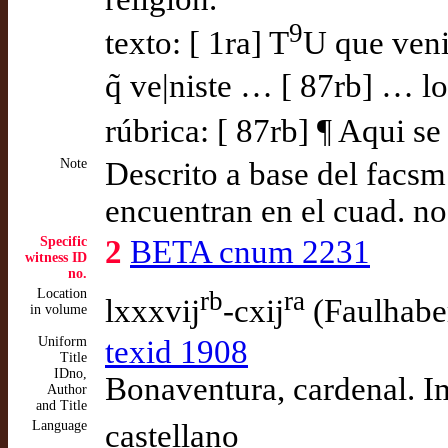
9
texto: [ 1ra] T
U que venis
q̃ ve|niste … [ 87rb] … l
rúbrica: [ 87rb] ¶ Aqui se
Note
Descrito a base del facsm.
encuentran en el cuad. no 
Specific
2
BETA cnum 2231
witness ID
no.
Location
rb
ra
lxxxvij
-cxij
(Faulhabe
in volume
Uniform
texid 1908
Title
IDno,
Bonaventura, cardenal. I
Author
and Title
Language
castellano