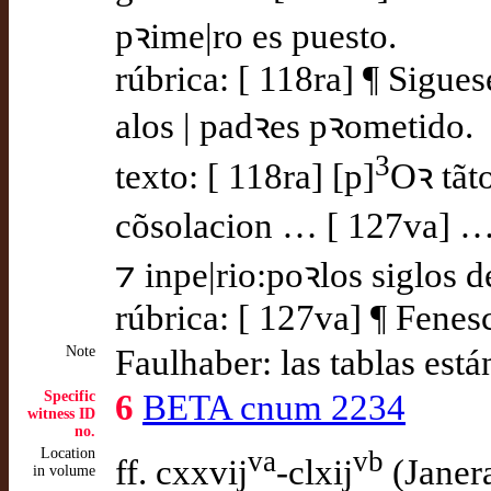
pꝛime|ro es puesto.
rúbrica: [ 118ra] ¶ Sigues
alos | padꝛes pꝛometido.
3
texto: [ 118ra] [p]
Oꝛ tãt
cõsolacion … [ 127va] … s
⁊ inpe|rio:poꝛlos siglos d
rúbrica: [ 127va] ¶ Fenesc
Note
Faulhaber: las tablas está
Specific
6
BETA cnum 2234
witness ID
no.
Location
va
vb
ff. cxxvij
-clxij
(Janer
in volume