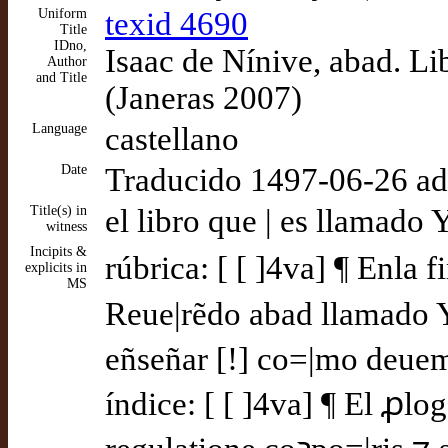
Uniform
texid 4690
Title
IDno,
Isaac de Nínive, abad. Li
Author
and Title
(Janeras 2007)
Language
castellano
Date
Traducido 1497-06-26 a
Title(s) in
el libro que | es llamado
witness
Incipits &
rúbrica: [ [ ]4va] ¶ Enla f
explicits in
MS
Reue|rẽdo abad llamado Y
eñseñar [!] co=|mo deuemos
índice: [ [ ]4va] ¶ El ꝓlo