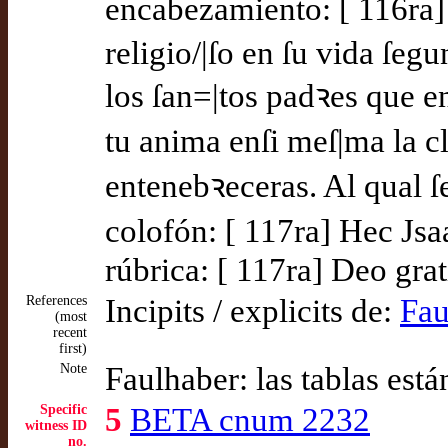
encabezamiento: [ 116ra] 
religio/|ſo en ſu vida ſegun
los ſan=|tos padꝛes que e
tu anima enſi meſ|ma la cl
entenebꝛeceras. Al qual ſ
colofón: [ 117ra] Hec Jsa
rúbrica: [ 117ra] Deo grat
References
Incipits / explicits de:
Fau
(most
recent
first)
Note
Faulhaber: las tablas están
Specific
5
BETA cnum 2232
witness ID
no.