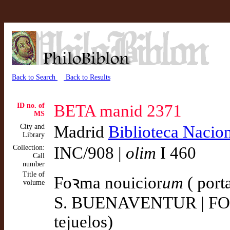
Back to Search
Back to Results
ID no. of
BETA manid 2371
MS
City and
Madrid
Biblioteca Nacio
Library
Collection:
INC/908 |
olim
I 460
Call
number
Title of
Foꝛma nouicior
um
( port
volume
S. BUENAVENTUR | FORM
tejuelos)