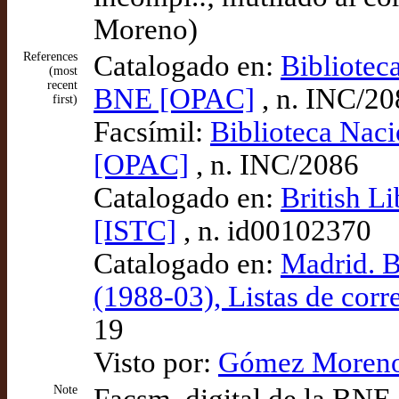
Moreno)
References
Catalogado en:
Bibliotec
(most
recent
BNE [OPAC]
, n. INC/20
first)
Facsímil:
Biblioteca Naci
[OPAC]
, n. INC/2086
Catalogado en:
British L
[ISTC]
, n. id00102370
Catalogado en:
Madrid. B
(1988-03), Listas de cor
19
Visto por:
Gómez Moreno 
Note