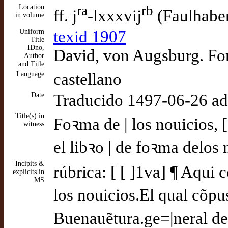
Location
ra
rb
ff. j
-lxxxvij
(Faulhabe
in volume
Uniform
texid 1907
Title
IDno,
David, von Augsburg. For
Author
and Title
Language
castellano
Date
Traducido 1497-06-26 a
Title(s) in
Foꝛma de | los nouicios, 
witness
el libꝛo | de foꝛma delos 
Incipits &
rúbrica: [ [ ]1va] ¶ Aqui
explicits in
MS
los nouicios.El qual cõpu
Buenauẽtura.ge=|neral del