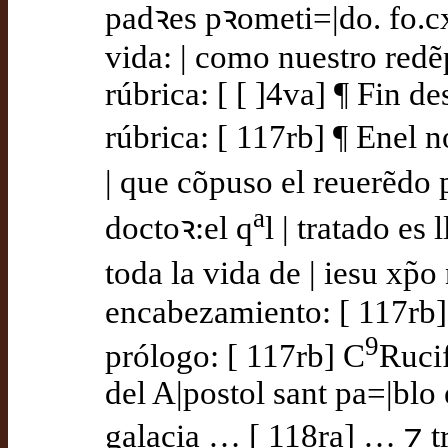
padꝛes pꝛometi=|do. fo.cx
vida: | como nuestro redẽp
rúbrica: [ [ ]4va] ¶ Fin de
rúbrica: [ 117rb] ¶ Enel 
| que cõpuso el reuerẽdo 
a
doctoꝛ:el q
l | tratado es
toda la vida de | iesu xp̃
encabezamiento: [ 117rb]
9
prólogo: [ 117rb] C
Rucif
del A|postol sant pa=|blo e
galacia … [ 118ra] … ⁊ t