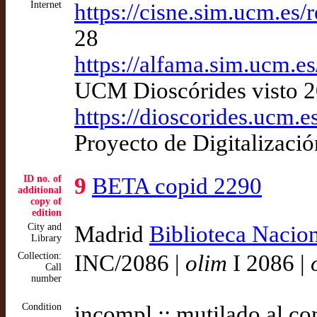
Internet
https://cisne.sim.ucm.e
28
https://alfama.sim.ucm.e
UCM Dioscórides visto 
https://dioscorides.ucm.
Proyecto de Digitalizaci
ID no. of
9
BETA copid 2290
additional
copy of
edition
City and
Madrid
Biblioteca Nacio
Library
Collection:
INC/2086 |
olim
I 2086 |
Call
number
Condition
incompl.:; mutilado al c