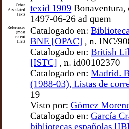
Other
texid 1909
Bonaventura, c
Associated
Texts
1497-06-26 ad quem
References
Catalogado en:
Bibliotec
(most
recent
BNE [OPAC]
, n. INC/90
first)
Catalogado en:
British L
[ISTC]
, n. id00102370
Catalogado en:
Madrid. B
(1988-03), Listas de cor
19
Visto por:
Gómez Moreno 
Catalogado en:
García Cr
bibliotecas españolas [IB