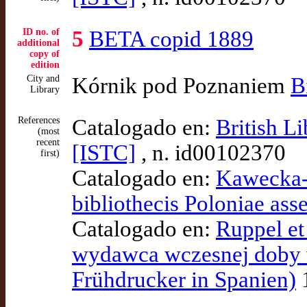
ID no. of
5
BETA copid 1889
additional
copy of
edition
City and
Kórnik pod Poznaniem
B
Library
References
Catalogado en:
British L
(most
recent
[ISTC]
, n. id00102370
first)
Catalogado en:
Kawecka-G
bibliothecis Poloniae ass
Catalogado en:
Ruppel et 
wydawca wczesnej doby w 
Frühdrucker in Spanien)
1