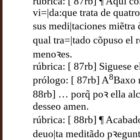
rúbrica: [ 87rb] ¶ Aqui 
vi=|da:que trata de quatr
sus medi|taciones miẽtra 
qual tra=|tado cõpuso el 
menoꝛes.
rúbrica: [ 87rb] Siguese e
8
prólogo: [ 87rb] A
Baxo m
88rb] … porq̃ poꝛ ella al
desseo amen.
rúbrica: [ 88rb] ¶ Acabad
deuo|ta meditãdo pꝛegunt