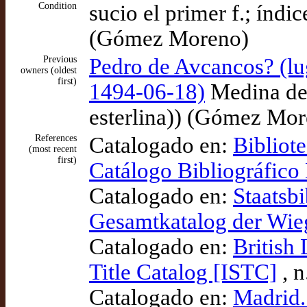
Condition
sucio el primer f.; índic
(Gómez Moreno)
Previous
Pedro de Avcancos? (l
owners (oldest
first)
1494-06-18)
Medina del
esterlina)) (Gómez Mo
References
Catalogado en:
Bibliot
(most recent
first)
Catálogo Bibliográfic
Catalogado en:
Staatsbi
Gesamtkatalog der Wi
Catalogado en:
British
Title Catalog [ISTC]
, n
Catalogado en:
Madrid.