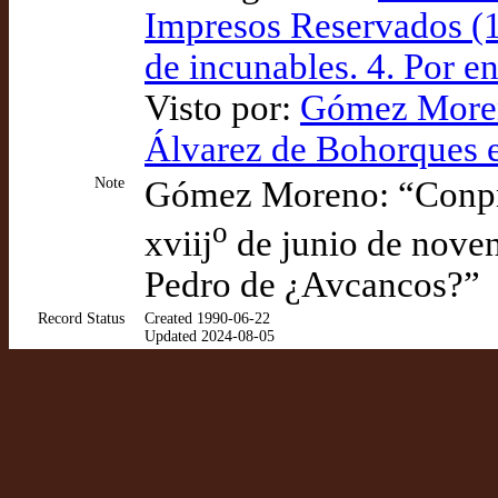
Impresos Reservados (1
de incunables. 4. Por 
Visto por:
Gómez Moreno
Álvarez de Bohorques e
Note
Gómez Moreno: “Conpre
o
xviij
de junio de noven
Pedro de ¿Avcancos?”
Record Status
Created 1990-06-22
Updated 2024-08-05