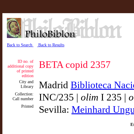
Back to Search
Back to Results
ID no. of
BETA copid 2357
additional copy
of printed
edition
City and
Madrid
Biblioteca Nac
Library
Collection:
INC/235 |
olim
I 235 |
o
Call number
Printed
Sevilla:
Meinhard Ungu
Ex