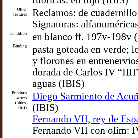
rúbricas: en rojo (IBIS)
Other
Reclamos: de cuadernillo 
features
Signaturas: alfanuméricas
Condition
en blanco ff. 197v-198v 
Binding
pasta goteada en verde; l
y florones en entrenervios;
dorada de Carlos IV “IIII
aguas (IBIS)
Previous
Diego Sarmiento de Acuñ
owners
(oldest
(IBIS)
first)
Fernando VII, rey de Esp
Fernando VII con olim: I