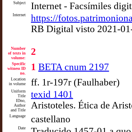
Subject
Internet - Facsímiles digi
Internet
https://fotos.patrimonion
RB Digital visto 2021-01
Number
2
of texts in
volume:
Specific
1
BETA cnum 2197
witness ID
no.
Location
ff. 1r-197r (Faulhaber)
in volume
Uniform
texid 1401
Title
IDno,
Aristoteles. Ética de Arist
Author
and Title
Language
castellano
Date
Traducido 1457-01 a quo