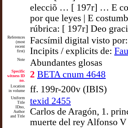
elecciõ … [ 197r] … E co
por que leyes | E costumb
rúbrica: [ 197r] Deo grac
References
Facsímil digital visto por
(most
recent
Incipits / explicits de:
Fau
first)
Note
Abundantes glosas
Specific
2
BETA cnum 4648
witness ID
no.
Location
ff. 199r-200v (IBIS)
in volume
Uniform
texid 2455
Title
IDno,
Carlos de Aragón, 1. prin
Author
and Title
muerte del rey Alfonso V