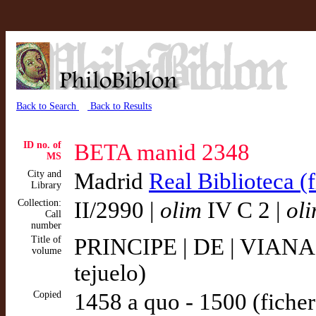
Back to Search
Back to Results
ID no. of
BETA manid 2348
MS
City and
Madrid
Real Biblioteca (
Library
Collection:
II/2990 |
olim
IV C 2 |
ol
Call
number
Title of
PRINCIPE | DE | VIANA 
volume
tejuelo)
Copied
1458 a quo - 1500 (ficher