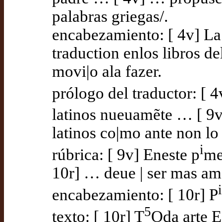
palabras griegas/.
encabezamiento: [ 4v] La
traduction enlos libros de
movi|o ala fazer.
prólogo del traductor: [ 4
latinos nueuamẽte … [ 9v]
latinos co|mo ante non lo
i
rúbrica: [ 9v] Eneste p
me
10r] … deue | ser mas amad
i
encabezamiento: [ 10r] P
5
texto: [ 10r] T
Oda arte E