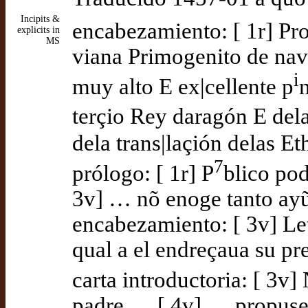
Incipits &
encabezamiento: [ 1r] Pro
explicits in
MS
viana Primogenito de nav
i
muy alto E ex|cellente p
terçio Rey daragón E dela
dela trans|laçión delas Et
7
prólogo: [ 1r] P
blico pod
3v] … nõ enoge tanto ayũ
encabezamiento: [ 3v] Let
qual a el endreçaua su pre
carta introductoria: [ 3v]
padre … [ 4v] … propuse a