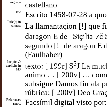
Language
castellano
Date
Escrito 1458-07-28 a quo
Title(s) in
La llamantaçion [!] que fi
witness
daragon E de | Siçilia ⁊c̃
segundo [!] de aragon E d
(Faulhaber)
Incipits &
5
texto: [ 199r] S
J La much
explicits in
MS
animo … [ 200v] … como a
subsigue Damos fin ala pr
rúbrica: [ 200v] Deo Graç
References
Facsímil digital visto por
(most