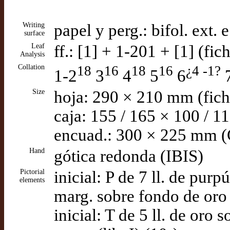
Writing
papel y perg.: bifol. ext. 
surface
Leaf
ff.: [1] + 1-201 + [1] (fic
Analysis
Collation
18
16
18
16
¿4 -1?
1-2
3
4
5
6
7
Size
hoja: 290 × 210 mm (fich
caja: 155 / 165 × 100 / 
encuad.: 300 × 225 mm 
Hand
gótica redonda (IBIS)
Pictorial
inicial: P de 7 ll. de pur
elements
marg. sobre fondo de oro
inicial: T de 5 ll. de oro 