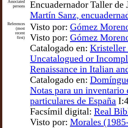
Associated
Encuadernador Taller de 
persons
Martín Sanz, encuadernad
References
Visto por:
Gómez Moreno 
(most
recent
Visto por:
Gómez Moreno (
first)
Catalogado en:
Kristeller
Uncatalogued or Incompl
Renaissance in Italian an
Catalogado en:
Domínguez
Notas para un inventario 
particulares de España
I:4
Facsímil digital:
Real Bib
Visto por:
Morales (1985-