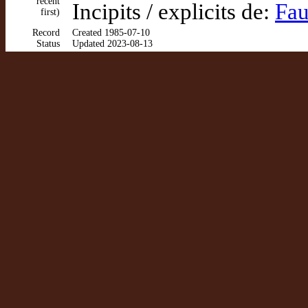
recent
Incipits / explicits de:
Fau
first)
Record
Created 1985-07-10
Status
Updated 2023-08-13