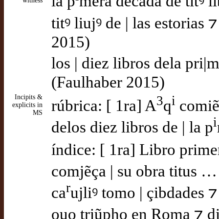
la p
mera decada de titꝰ l
witness
titꝰ liujꝰ de | las estori
2015)
los | diez libros dela pri|
(Faulhaber 2015)
Incipits &
3
i
rúbrica: [ 1ra] A
q
comiẽç
explicits in
MS
i
delos diez libros de | la p
índice: [ 1ra] Libro prime
comjẽça | su obra titus 
r
ca
ujliꝰ tomo | çibdades ⁊
ouo triũpho en Roma ⁊ di