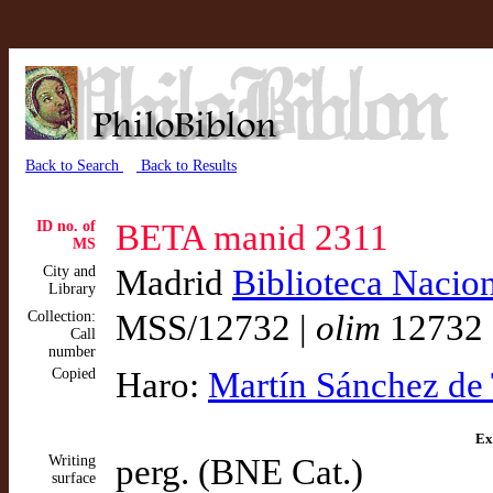
Back to Search
Back to Results
ID no. of
BETA manid 2311
MS
City and
Madrid
Biblioteca Nacio
Library
Collection:
MSS/12732 |
olim
12732 
Call
number
Copied
Haro:
Martín Sánchez de 
Ex
Writing
perg. (BNE Cat.)
surface