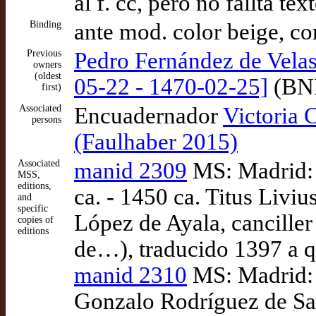
al f. cc, pero no fallta t
Binding
ante mod. color beige, co
Previous
Pedro Fernández de Velasc
owners
(oldest
05-22 - 1470-02-25]
(BNE
first)
Associated
Encuadernador
Victoria 
persons
(Faulhaber 2015)
Associated
manid 2309
MS: Madrid:
MSS,
editions,
ca. - 1450 ca. Titus Liviu
and
specific
López de Ayala, cancille
copies of
editions
de…), traducido 1397 a q
manid 2310
MS: Madrid:
Gonzalo Rodríguez de Sant