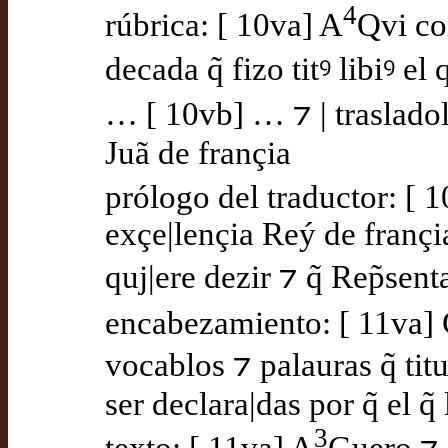
4
rúbrica: [ 10va] A
Qvi co
decada q̃ fizo titꝰ libiꝰ el 
… [ 10vb] … ⁊ | traslado
Juã de françia
prólogo del traductor: [ 
exçe|lençia Reý de françi
quj|ere dezir ⁊ q̃ Rep̃sent
encabezamiento: [ 11va] 
vocablos ⁊ palauras q̃ titu
ser declara|das por q̃ el q
3