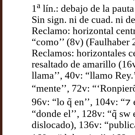
a
1
lín.: debajo de la paut
Sin sign. ni de cuad. ni d
Reclamo: horizontal centra
“como’’ (8v) (Faulhaber 
Reclamos: horizontales ce
resaltado de amarillo (16v
llama’’, 40v: “llamo Rey.
“mente’’, 72v: “‘Ronpierõ
96v: “lo q̃ en’’, 104v: “⁊
“donde el’’, 128v: “q̃ sw 
dislocado), 136v: “publica