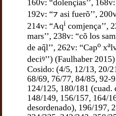
160v: “dolençias’’, 168v:
192v: “⁊ asi fuerõ’’, 200
i
214v: “Aq
comjença’’, 2
mars’’, 238v: “cõ los sam
o
a
de aq̃l’’, 262v: “Cap
x
l
deciꝰ’’) (Faulhaber 2015)
Cosido: (4/5, 12/13, 20/2
68/69, 76/77, 84/85, 92-
124/125, 180/181 (cuad. 
148/149, 156/157, 164/1
desordenado), 196/197, 2