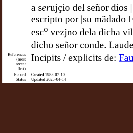
a s
er
ujçio del señor dios 
escripto por |su mãdado E
o
esc
vezjno dela dicha vill
dicho señor conde. Laude
References
Incipits / explicits de:
Fau
(most
recent
first)
Record
Created 1985-07-10
Status
Updated 2023-04-14