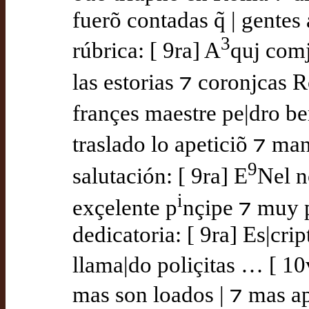
fuerõ contadas q̃ | gentes
3
rúbrica: [ 9ra] A
quj comj
las estorias ⁊ coronjcas 
françes maestre pe|dro be
traslado lo apeticiõ ⁊ ma
9
salutación: [ 9ra] E
Nel n
i
exçelente p
nçipe ⁊ muy 
dedicatoria: [ 9ra] Es|crip
llama|do poliçitas … [ 1
mas son loados | ⁊ mas a