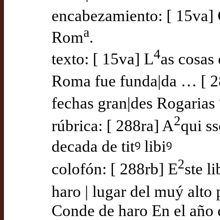
encabezamiento: [ 15va]
a
Rom
.
4
texto: [ 15va] L
as cosas 
Roma fue funda|da … [ 28
fechas gran|des Rogarias 
2
rúbrica: [ 288ra] A
qui ss
decada de titꝰ libiꝰ
2
colofón: [ 288rb] E
ste l
haro | lugar del muý alto 
Conde de haro En el año d