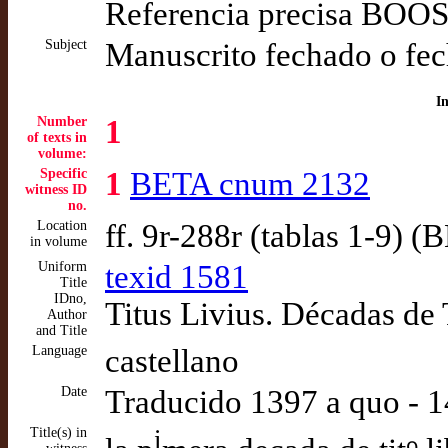
Referencia precisa BOOS
Subject
Manuscrito fechado o fec
I
Number
1
of texts in
volume:
Specific
1
BETA cnum 2132
witness ID
no.
Location
ff. 9r-288r (tablas 1-9) (
in volume
Uniform
texid 1581
Title
IDno,
Titus Livius. Décadas de 
Author
and Title
Language
castellano
Date
Traducido 1397 a quo - 
Title(s) in
i