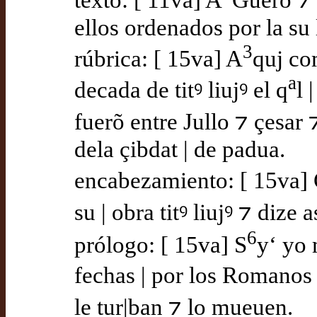
texto: [ 11va] A
Guero ⁊ 
ellos ordenados por la su 
3
rúbrica: [ 15va] A
quj co
a
decada de titꝰ liujꝰ el q
l 
fuerõ entre Jullo ⁊ çesar ⁊
dela çibdat | de padua.
encabezamiento: [ 15va]
su | obra titꝰ liujꝰ ⁊ dize a
6
prólogo: [ 15va] S
y‘ yo 
fechas | por los Romanos
le tur|ban ⁊ lo mueuen.