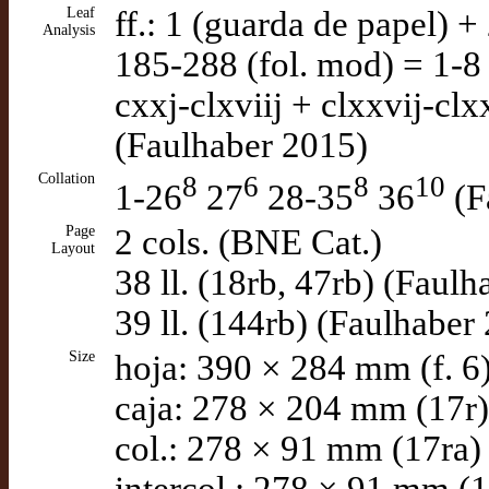
Leaf
ff.: 1 (guarda de papel)
Analysis
185-288 (fol. mod) = 1-8 
cxxj-clxviij + clxxvij-cl
(Faulhaber 2015)
Collation
8
6
8
10
1-26
27
28-35
36
(F
Page
2 cols. (BNE Cat.)
Layout
38 ll. (18rb, 47rb) (Faul
39 ll. (144rb) (Faulhaber
Size
hoja: 390 × 284 mm (f. 6
caja: 278 × 204 mm (17r)
col.: 278 × 91 mm (17ra)