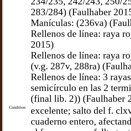
234/235, 242/243, 250/25
283/284) (Faulhaber 201
Manículas: (236va) (Fau
Rellenos de línea: raya r
2015)
Rellenos de línea: raya r
(v.g. 287v, 288ra) (Faulh
Rellenos de línea: 3 raya
semicírculo en las 2 termi
(final lib. 2)) (Faulhaber
Condition
excelente; salto del f. clxv
cuaderno entero, afectando