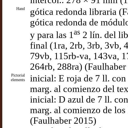
intercol.: 278 × 91 mm (
Hand
gótica redonda libraria (
gótica redonda de módulo m
as
y para las 1
2 lín. del lib
final (1ra, 2rb, 3rb, 3vb, 
79vb, 115rb-va, 143va, 1
264rb, 288ra) (Faulhaber
Pictorial
inicial: E roja de 7 ll. c
elements
marg. al comienzo del text
inicial: D azul de 7 ll. c
marg. al comienzo de los 
(Faulhaber 2015)