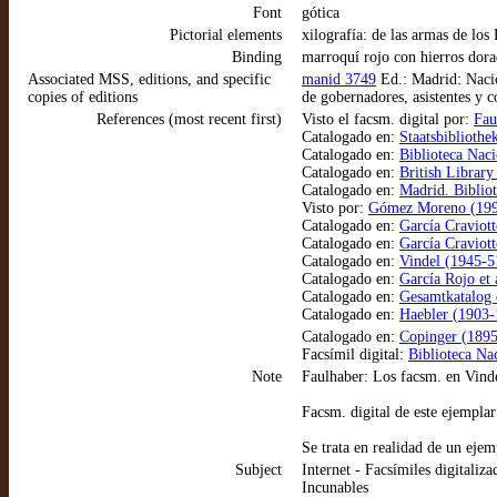
Font
gótica
Pictorial elements
xilografía: de las armas de l
Binding
marroquí rojo con hierros dorad
Associated MSS, editions, and specific
manid 3749
Ed.: Madrid: Nacio
copies of editions
de gobernadores, asistentes y c
References (most recent first)
Visto el facsm. digital por:
Fau
Catalogado en:
Staatsbiblioth
Catalogado en:
Biblioteca Nac
Catalogado en:
British Library
Catalogado en:
Madrid. Bibliot
Visto por:
Gómez Moreno (1995
Catalogado en:
García Craviott
Catalogado en:
García Craviott
Catalogado en:
Vindel (1945-51
Catalogado en:
García Rojo et 
Catalogado en:
Gesamtkatalog
Catalogado en:
Haebler (1903-1
Catalogado en:
Copinger (1895
Facsímil digital:
Biblioteca Na
Note
Faulhaber: Los facsm. en Vinde
Facsm. digital de este ejempla
Se trata en realidad de un ejem
Subject
Internet - Facsímiles digitaliza
Incunables