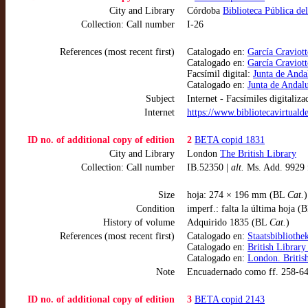
City and Library
Córdoba
Biblioteca Pública de
Collection: Call number
I-26
References (most recent first)
Catalogado en:
García Craviott
Catalogado en:
García Craviott
Facsímil digital:
Junta de Anda
Catalogado en:
Junta de Andal
Subject
Internet - Facsímiles digitaliza
Internet
https://www.bibliotecavirtual
ID no. of additional copy of edition
2
BETA copid 1831
City and Library
London
The British Library
Collection: Call number
IB.52350 |
alt.
Ms. Add. 9929 
Size
hoja: 274 × 196 mm (BL
Cat.
)
Condition
imperf.: falta la última hoja (
History of volume
Adquirido 1835 (BL
Cat.
)
References (most recent first)
Catalogado en:
Staatsbiblioth
Catalogado en:
British Library
Catalogado en:
London. Britis
Note
Encuadernado como ff. 258-64 
ID no. of additional copy of edition
3
BETA copid 2143