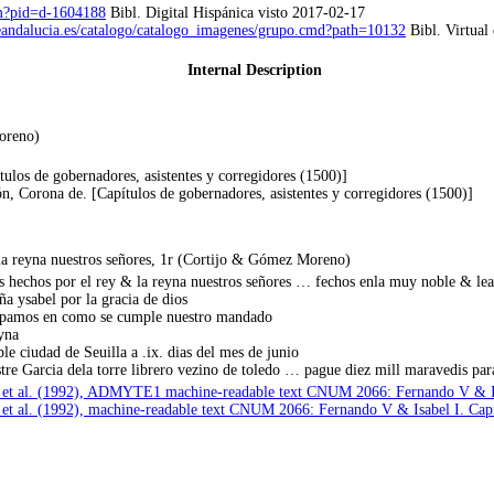
vm?pid=d-1604188
Bibl. Digital Hispánica visto 2017-02-17
deandalucia.es/catalogo/catalogo_imagenes/grupo.cmd?path=10132
Bibl. Virtual
Internal Description
oreno)
tulos de gobernadores, asistentes y corregidores (1500)]
eón, Corona de. [Capítulos de gobernadores, asistentes y corregidores (1500)]
 la reyna nuestros señores, 1r (Cortijo & Gómez Moreno)
s hechos por el rey & la reyna nuestros señores … fechos enla muy noble & leal 
a ysabel por la gracia de dios
sepamos en como se cumple nuestro mandado
eyna
e ciudad de Seuilla a .ix. dias del mes de junio
tre Garcia dela torre librero vezino de toledo … pague diez mill maravedis para
o et al. (1992), ADMYTE1 machine-readable text CNUM 2066: Fernando V & Isab
 et al. (1992), machine-readable text CNUM 2066: Fernando V & Isabel I. Capít