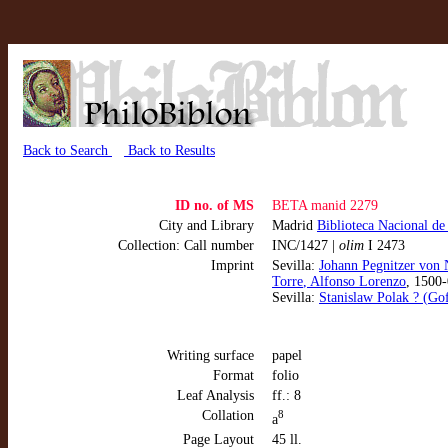
Back to Search
Back to Results
ID no. of MS
BETA manid 2279
City and Library
Madrid
Biblioteca Nacional de
Collection: Call number
INC/1427 |
olim
I 2473
Imprint
Sevilla:
Johann Pegnitzer von N
Torre
, Alfonso Lorenzo
, 1500-
Sevilla:
Stanislaw Polak ? (Go
Writing surface
papel
Format
folio
Leaf Analysis
ff.: 8
Collation
8
a
Page Layout
45 ll.