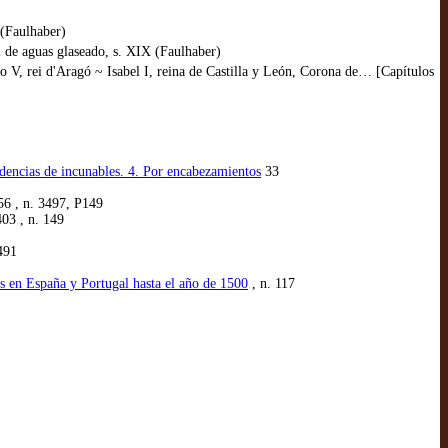
 (Faulhaber)
l de aguas glaseado, s. XIX (Faulhaber)
V, rei d'Aragó ~ Isabel I, reina de Castilla y León, Corona de… [Capítulos
dencias de incunables. 4. Por encabezamientos
33
56 , n. 3497, P149
403 , n. 149
491
os en España y Portugal hasta el año de 1500
, n. 117