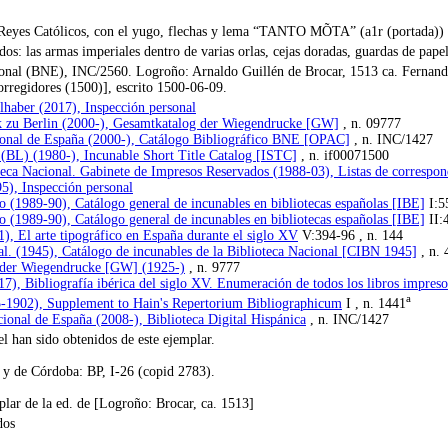
os Reyes Católicos, con el yugo, flechas y lema “TANTO MÕTA” (a1r (portada))
os: las armas imperiales dentro de varias orlas, cejas doradas, guardas de pape
nal (BNE), INC/2560. Logroño: Arnaldo Guillén de Brocar, 1513 ca. Fernando 
orregidores (1500)], escrito 1500-06-09.
lhaber (2017), Inspección personal
ek zu Berlin (2000-), Gesamtkatalog der Wiegendrucke [GW]
, n. 09777
ional de España (2000-), Catálogo Bibliográfico BNE [OPAC]
, n. INC/1427
 (BL) (1980-), Incunable Short Title Catalog [ISTC]
, n. if00071500
eca Nacional. Gabinete de Impresos Reservados (1988-03), Listas de correspon
), Inspección personal
o (1989-90), Catálogo general de incunables en bibliotecas españolas [IBE]
I:5
o (1989-90), Catálogo general de incunables en bibliotecas españolas [IBE]
II:
), El arte tipográfico en España durante el siglo XV
V:394-96 , n. 144
al. (1945), Catálogo de incunables de la Biblioteca Nacional [CIBN 1945]
, n. 
 der Wiegendrucke [GW] (1925-)
, n. 9777
7), Bibliografía ibérica del siglo XV. Enumeración de todos los libros impres
a
-1902), Supplement to Hain's Repertorium Bibliographicum
I , n. 1441
cional de España (2008-), Biblioteca Digital Hispánica
, n. INC/1427
l han sido obtenidos de este ejemplar.
r y de Córdoba: BP, I-26 (copid 2783).
plar de la ed. de [Logroño: Brocar, ca. 1513]
dos