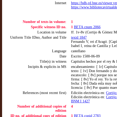
Internet
https://bdh-rd.bne.es/viewer.
https://www.bibliotecavirtual
Number of texts in volume:
1
Specific witness ID no.
1
BETA cnum 2066
Location in volume
ff. 1v-8v (Cortijo & Gómez M
Uniform Title IDno, Author and Title
texid 1847
Fernando V, rei d'Aragó. [Capí
Isabel I, reina de Castilla y L
Language
castellano
Date
Escrito 1500-06-09
Title(s) in witness
Capitulos hechos por el rey &
Incipits & explicits in MS
encabezamiento: [ 1r] Capitulo
texto: [ 1v] Don fernando y doñ
escatocolo: [ 8v] porque nos 
firma: [ 8v] Yo el rey. Yo la r
fecha: [ 8v] Dada enla muy nobl
licencia: [ 8v] Por quanto maes
References (most recent first)
Edición electrónica en:
Cortij
Edición electrónica en:
Cortijo
BNM I 1427
Number of additional copies of
4
edition
ID no. of additional copy of edition
1
BETA copid 2783