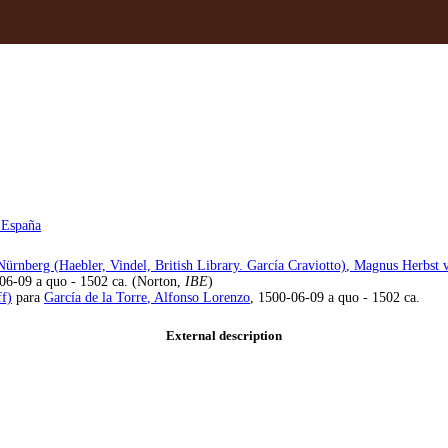
 España
ürnberg (Haebler, Vindel, British Library. García Craviotto)
, Magnus Herbst v
06-09 a quo - 1502 ca. (Norton,
IBE
)
ff)
para
García de la Torre
, Alfonso Lorenzo
, 1500-06-09 a quo - 1502 ca.
External description