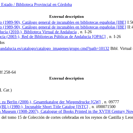
l Estado / Biblioteca Provincial en Córdoba
External description
o (1989-90), Catálogo general de incunables en bibliotecas españolas [IBE]
I:5
o (1989-90), Catálogo general de incunables en bibliotecas españolas [IBE]
II:
lucía (2010-), Biblioteca Virtual de Andalucía
, n. I-26
ucía (2003-), Red de Bibliotecas Públicas de Andalucía [OPAC]
, n. I-26
dos
deandalucia.es/catalogo/catalogo_imagenes/grupo.cmd?path=10132
Bibl. Virtual
ff.258-64
External description
BL
Cat.
)
ek zu Berlin (2000-), Gesamtkatalog der Wiegendrucke [GW]
, n. 09777
 (BL) (1980-), Incunable Short Title Catalog [ISTC]
, n. if00071500
h Museum (1908-2007), Catalogue of Books Printed in the XVTH Century Now
del tomo 15 de Colección de cortes celebradas en los reynos de Castilla y Le