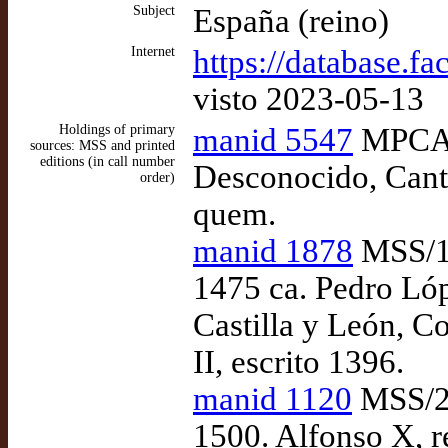
Subject
España (reino)
Internet
https://database.f
visto 2023-05-13
Holdings of primary
manid 5547
MPCANT
sources: MSS and printed
editions (in call number
Desconocido, Canto 
order)
quem.
manid 1878
MSS/18
1475 ca. Pedro Lóp
Castilla y León, C
II, escrito 1396.
manid 1120
MSS/22
1500. Alfonso X, r