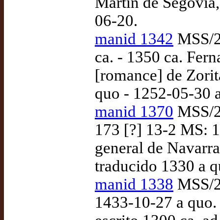
Martín de Segovia,
06-20.
manid 1342
MSS/24
ca. - 1350 ca. Fern
[romance] de Zorit
quo - 1252-05-30 
manid 1370
MSS/24
173 [?] 13-2 MS: 
general de Navarra
traducido 1330 a q
manid 1338
MSS/25
1433-10-27 a quo.