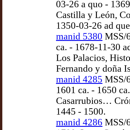
03-26 a quo - 1369
Castilla y León, Co
1350-03-26 ad qu
manid 5380
MSS/61
ca. - 1678-11-30 a
Los Palacios, Histo
Fernando y doña Is
manid 4285
MSS/62
1601 ca. - 1650 ca
Casarrubios… Crón
1445 - 1500.
manid 4286
MSS/62