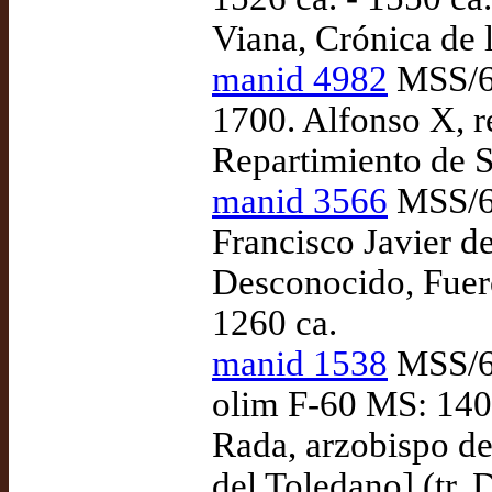
Viana, Crónica de l
manid 4982
MSS/68
1700. Alfonso X, r
Repartimiento de Se
manid 3566
MSS/68
Francisco Javier d
Desconocido, Fuero
1260 ca.
manid 1538
MSS/68
olim F-60 MS: 1401
Rada, arzobispo de
del Toledano] (tr.