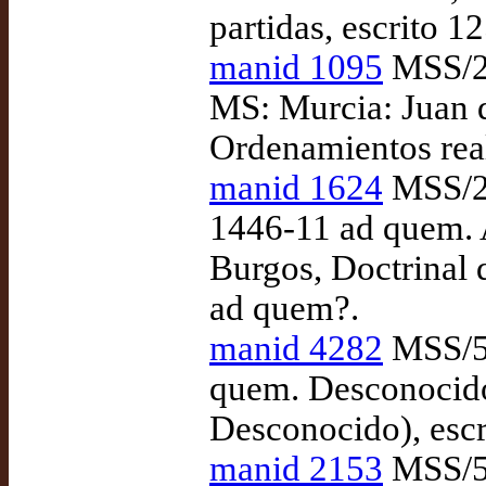
partidas, escrito 
manid 1095
MSS/23
MS: Murcia: Juan d
Ordenamientos real
manid 1624
MSS/27
1446-11 ad quem. 
Burgos, Doctrinal 
ad quem?.
manid 4282
MSS/51
quem. Desconocido,
Desconocido), escr
manid 2153
MSS/56