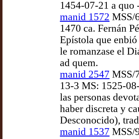
1454-07-21 a quo 
manid 1572
MSS/66
1470 ca. Fernán Pé
Epístola que enbió
le romanzase el Di
ad quem.
manid 2547
MSS/74
13-3 MS: 1525-08-
las personas devota
haber discreta y ca
Desconocido), tra
manid 1537
MSS/94