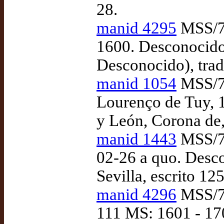
28.
manid 4295
MSS/70
1600. Desconocido…
Desconocido), trad
manid 1054
MSS/71
Lourenço de Tuy, 1
y León, Corona de
manid 1443
MSS/71
02-26 a quo. Desco
Sevilla, escrito 12
manid 4296
MSS/72
111 MS: 1601 - 170