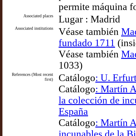
permite máquina fo
Associated places
Lugar : Madrid
Associated institutions
Véase también
Mad
fundado 1711
(ins
Véase también
Mad
1033)
References (Most recent
Catálogo
: U. Erfur
first)
Catálogo
: Martín 
la colección de in
España
Catálogo
: Martín A
incunables de la B