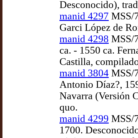
Desconocido), trad
manid 4297
MSS/74
Garci López de Ron
manid 4298
MSS/75
ca. - 1550 ca. Fer
Castilla, compilad
manid 3804
MSS/76
Antonio Díaz?, 15
Navarra (Versión C
quo.
manid 4299
MSS/77
1700. Desconocido