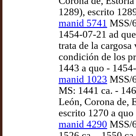
Corona de, Estoria
1289), escrito 1289
manid 5741
MSS/64
1454-07-21 ad que
trata de la cargosa
condición de los pr
1443 a quo - 1454
manid 1023
MSS/64
MS: 1441 ca. - 146
León, Corona de, E
escrito 1270 a quo
manid 4290
MSS/64
1526 ca. - 1550 ca.