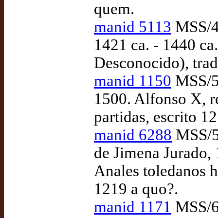
quem.
manid 5113
MSS/47
1421 ca. - 1440 ca.
Desconocido), tra
manid 1150
MSS/58
1500. Alfonso X, r
partidas, escrito 
manid 6288
MSS/59
de Jimena Jurado,
Anales toledanos ha
1219 a quo?.
manid 1171
MSS/61