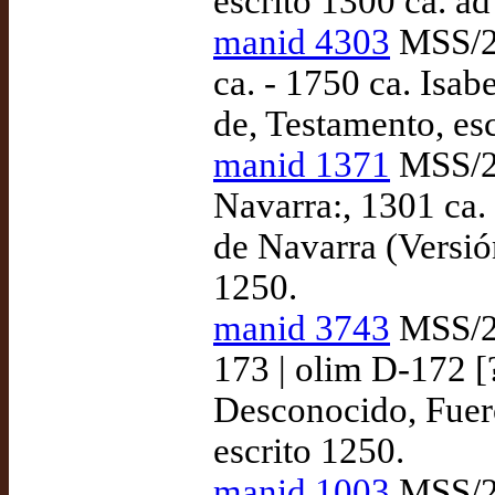
escrito 1300 ca. a
manid 4303
MSS/26
ca. - 1750 ca. Isab
de, Testamento, es
manid 1371
MSS/27
Navarra:, 1301 ca.
de Navarra (Versió
1250.
manid 3743
MSS/28
173 | olim D-172 [
Desconocido, Fuero
escrito 1250.
manid 1003
MSS/28