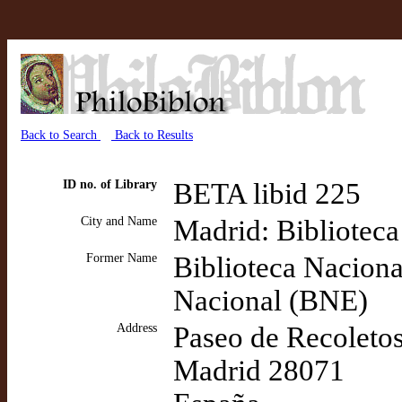
Back to Search
Back to Results
ID no. of Library
BETA libid 225
City and Name
Madrid: Bibliotec
Former Name
Biblioteca Nacion
Nacional (BNE)
Address
Paseo de Recoletos
Madrid 28071