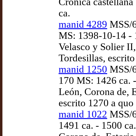
Crónica castellana 
ca.
manid 4289
MSS/63
MS: 1398-10-14 - 
Velasco y Solier II
Tordesillas, escrit
manid 1250
MSS/64
170 MS: 1426 ca. -
León, Corona de, E
escrito 1270 a quo
manid 1022
MSS/64
1491 ca. - 1500 ca.