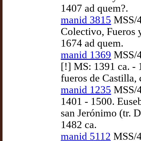
1407 ad quem?.
manid 3815
MSS/43
Colectivo, Fueros 
1674 ad quem.
manid 1369
MSS/43
[!] MS: 1391 ca. -
fueros de Castilla
manid 1235
MSS/44
1401 - 1500. Euse
san Jerónimo (tr. 
1482 ca.
manid 5112
MSS/44