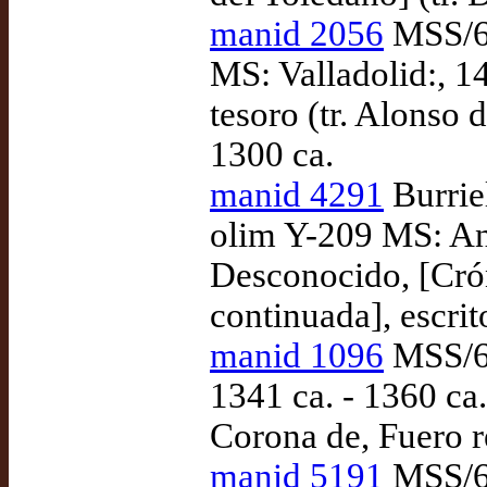
manid 2056
MSS/68
MS: Valladolid:, 1
tesoro (tr. Alonso 
1300 ca.
manid 4291
Burrie
olim Y-209 MS: An
Desconocido, [Cró
continuada], escri
manid 1096
MSS/69
1341 ca. - 1360 ca.
Corona de, Fuero 
manid 5191
MSS/69