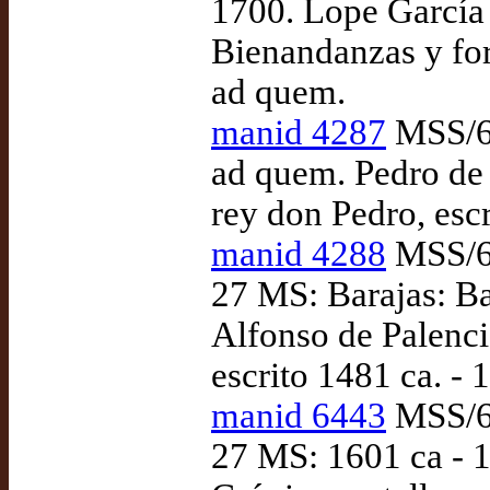
1700. Lope García 
Bienandanzas y for
ad quem.
manid 4287
MSS/62
ad quem. Pedro de 
rey don Pedro, esc
manid 4288
MSS/63
27 MS: Barajas: B
Alfonso de Palenci
escrito 1481 ca. - 
manid 6443
MSS/63
27 MS: 1601 ca - 