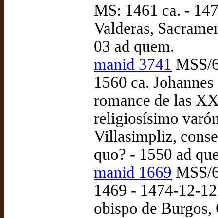
MS: 1461 ca. - 147
Valderas, Sacramen
03 ad quem.
manid 3741
MSS/61
1560 ca. Johannes 
romance de las XXI
religiosísimo varó
Villasimpliz, cons
quo? - 1550 ad qu
manid 1669
MSS/64
1469 - 1474-12-12
obispo de Burgos, 