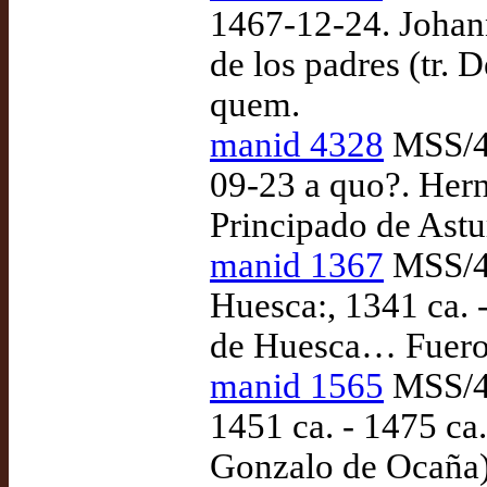
1467-12-24. Johann
de los padres (tr.
quem.
manid 4328
MSS/45
09-23 a quo?. Her
Principado de Astur
manid 1367
MSS/45
Huesca:, 1341 ca. 
de Huesca… Fueros
manid 1565
MSS/47
1451 ca. - 1475 ca.
Gonzalo de Ocaña)