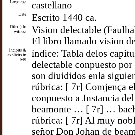
Language
castellano
Date
Escrito 1440 ca.
Title(s) in
Vision delectable (Faulha
witness
El libro llamado vision de
Incipits &
índice: Tabla delos capitu
explicits in
MS
delectable conpuesto por 
son diuididos enla siguie
rúbrica: [ 7r] Comjença e
conpuesto a Jnstancia de
beamonte … [ 7r] … bachi
rúbrica: [ 7r] Al muy nob
señor Don Johan de bea