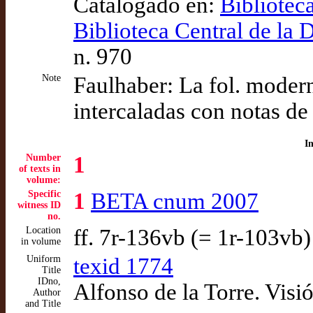
Catalogado en:
Bibliotec
Biblioteca Central de la 
n. 970
Note
Faulhaber: La fol. modern
intercaladas con notas de
I
Number
1
of texts in
volume:
Specific
1
BETA cnum 2007
witness ID
no.
Location
ff. 7r-136vb (= 1r-103vb)
in volume
Uniform
texid 1774
Title
IDno,
Alfonso de la Torre. Visió
Author
and Title