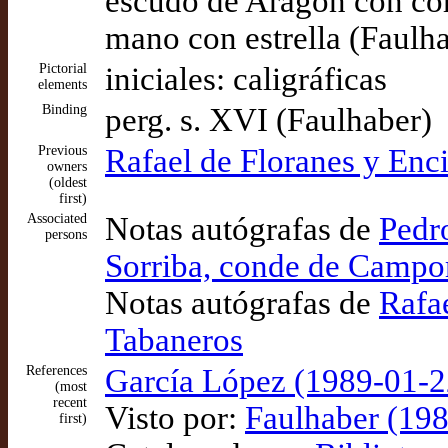
escudo de Aragón con co
mano con estrella (Faulh
Pictorial
iniciales: caligráficas
elements
Binding
perg. s. XVI (Faulhaber)
Previous
Rafael de Floranes y Enc
owners
(oldest
first)
Associated
Notas autógrafas de
Pedr
persons
Sorriba, conde de Camp
Notas autógrafas de
Rafae
Tabaneros
References
García López (1989-01-22
(most
recent
Visto por:
Faulhaber (198
first)