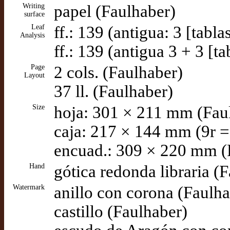
Writing
papel (Faulhaber)
surface
Leaf
ff.: 139 (antigua: 3 [tabl
Analysis
ff.: 139 (antigua 3 + 3 [t
Page
2 cols. (Faulhaber)
Layout
37 ll. (Faulhaber)
Size
hoja: 301 × 211 mm (Fau
caja: 217 × 144 mm (9r =
encuad.: 309 × 220 mm (
Hand
gótica redonda libraria (
Watermark
anillo con corona (Faulha
castillo (Faulhaber)