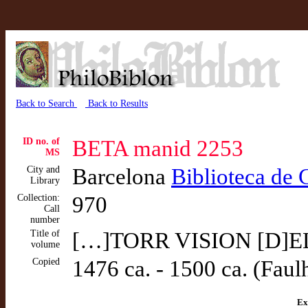
Back to Search
Back to Results
ID no. of
BETA manid 2253
MS
City and
Barcelona
Biblioteca de 
Library
Collection:
970
Call
number
Title of
[…]TORR VISION [D]EL
volume
Copied
1476 ca. - 1500 ca. (Faul
Ex