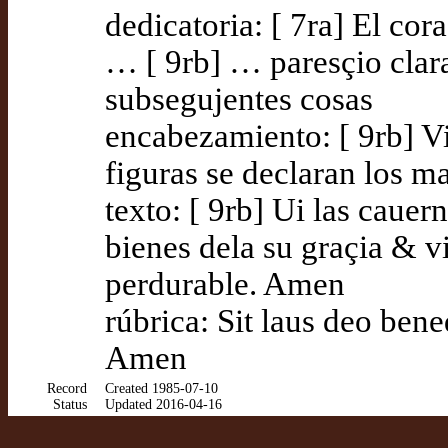
dedicatoria: [ 7ra] El co
… [ 9rb] … paresçio clara
subsegujentes cosas
encabezamiento: [ 9rb] Vi
figuras se declaran los 
texto: [ 9rb] Ui las cauer
bienes dela su graçia & v
perdurable. Amen
rúbrica: Sit laus deo bene
Amen
Record
Created 1985-07-10
Status
Updated 2016-04-16