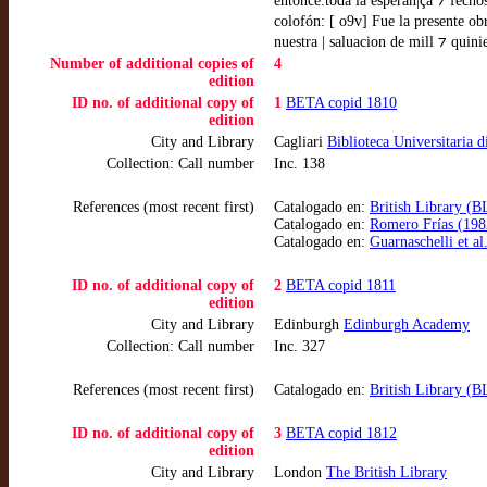
entonce:toda la esperan|ça ⁊ fecho
colofón: [ o9v] Fue la presente ob
nuestra | saluacion de mill ⁊ quini
Number of additional copies of
4
edition
ID no. of additional copy of
1
BETA copid 1810
edition
City and Library
Cagliari
Biblioteca Universitaria d
Collection: Call number
Inc. 138
References (most recent first)
Catalogado en:
British Library (B
Catalogado en:
Romero Frías (1982)
Catalogado en:
Guarnaschelli et al
ID no. of additional copy of
2
BETA copid 1811
edition
City and Library
Edinburgh
Edinburgh Academy
Collection: Call number
Inc. 327
References (most recent first)
Catalogado en:
British Library (B
ID no. of additional copy of
3
BETA copid 1812
edition
City and Library
London
The British Library