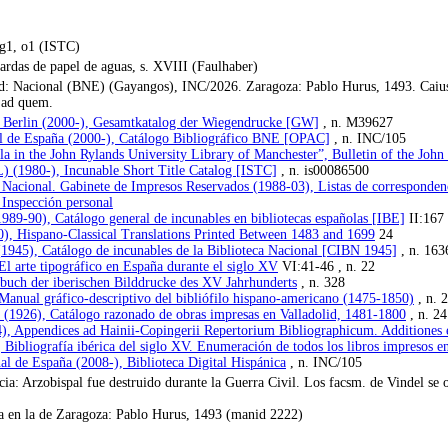
, g1, o1 (ISTC)
ardas de papel de aguas, s. XVIII (Faulhaber)
: Nacional (BNE) (Gayangos), INC/2026. Zaragoza: Pablo Hurus, 1493. Caius Sa
 ad quem.
zu Berlin (2000-), Gesamtkatalog der Wiegendrucke [GW]
, n. M39627
al de España (2000-), Catálogo Bibliográfico BNE [OPAC]
, n. INC/105
la in the John Rylands University Library of Manchester”, Bulletin of the Joh
L) (1980-), Incunable Short Title Catalog [ISTC]
, n. is00086500
 Nacional. Gabinete de Impresos Reservados (1988-03), Listas de corresponden
Inspección personal
1989-90), Catálogo general de incunables en bibliotecas españolas [IBE]
II:167 
70), Hispano-Classical Translations Printed Between 1483 and 1699
24
 (1945), Catálogo de incunables de la Biblioteca Nacional [CIBN 1945]
, n. 163
El arte tipográfico en España durante el siglo XV
VI:41-46 , n. 22
buch der iberischen Bilddrucke des XV Jahrhunderts
, n. 328
Manual gráfico-descriptivo del bibliófilo hispano-americano (1475-1850)
, n. 
 (1926), Catálogo razonado de obras impresas en Valladolid, 1481-1800
, n. 24
), Appendices ad Hainii-Copingerii Repertorium Bibliographicum. Additiones 
 Bibliografía ibérica del siglo XV. Enumeración de todos los libros impresos e
al de España (2008-), Biblioteca Digital Hispánica
, n. INC/105
ia: Arzobispal fue destruido durante la Guerra Civil. Los facsm. de Vindel se
sa en la de Zaragoza: Pablo Hurus, 1493 (manid 2222)