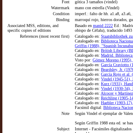
Font
gótica 3 tamaños (vindel)
Watermark
mano con estrella (Vindel)
Condition
imperf.: falto de hh. a1.a8, a3.a6
Binding
marroquí rojo, hierros dorados, gu
Associated MSS, editions, and
Basado en
manid 2222
Ed.: Madrid
specific copies of editions
obispo de Céfalu), traducido 1493
References (most recent first)
Catalogado en:
Staatsbibliothek 
Catalogado en:
Biblioteca Nacion
Griffin (1988), “Spanish Incunabu
Catalogado en:
British Library (B
Catalogado en:
Madrid. Biblioteca
Visto por:
Gómez Moreno (1995), 
Catalogado en:
García Craviotto (
Catalogado en:
Beardsley, Jr. (19
Catalogado en:
García Rojo et al.
Catalogado en:
Vindel (1945-51), 
Catalogado en:
Kurz (1931), Hand
Catalogado en:
Vindel (1930-34), 
Catalogado en:
Alcocer y Martínez
Catalogado en:
Reichling (1905-14
Catalogado en:
Haebler (1903-17),
Facsímil digital:
Biblioteca Nacion
Note
Según Vindel el ejemplar de Valenc
Según Griffin 1988 esta ed. se ba
Subject
Internet - Facsímiles digitalizados