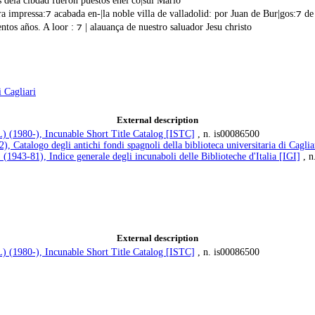
s dela cibdad fueron puestos enel cõ|sul Mario
ra impressa:⁊ acabada en-|la noble villa de valladolid: por Juan de Bur|gos:⁊ d
entos años. A loor : ⁊ | alauança de nuestro saluador Jesu christo
i Cagliari
External description
L) (1980-), Incunable Short Title Catalog [ISTC]
, n. is00086500
, Catalogo degli antichi fondi spagnoli della biblioteca universitaria di Caglia
. (1943-81), Indice generale degli incunaboli delle Biblioteche d'Italia [IGI]
, n
External description
L) (1980-), Incunable Short Title Catalog [ISTC]
, n. is00086500