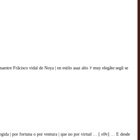
 maestre Frãcisco vidal de Noya | en estilo asaz alto ⁊ muy elegãte:segũ se
s regida | por fortuna o por ventura | que no por virtud … [ o9v] … E desde