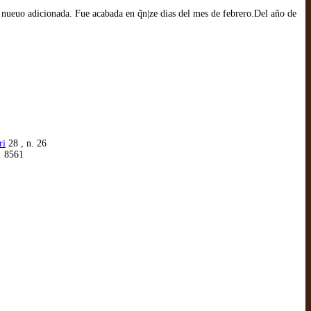
e nueuo adicionada. Fue acabada en q̃n|ze dias del mes de febrero.Del año de
ri
28 , n. 26
. 8561