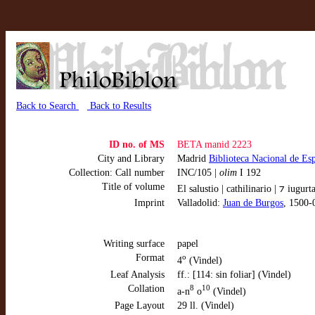
Back to Search
Back to Results
ID no. of MS
BETA manid 2223
City and Library
Madrid
Biblioteca Nacional de Es
Collection: Call number
INC/105 |
olim
I 192
Title of volume
El salustio | cathilinario | ⁊ iugur
Imprint
Valladolid:
Juan de Burgos
, 1500-
Writing surface
papel
Format
o
4
(Vindel)
Leaf Analysis
ff.: [114: sin foliar] (Vindel)
Collation
8
10
a-n
o
(Vindel)
Page Layout
29 ll. (Vindel)