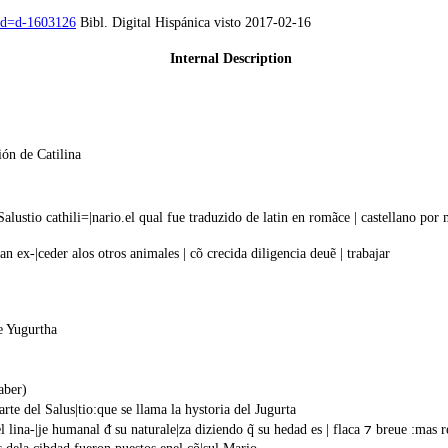
pid=d-1603126
Bibl. Digital Hispánica visto 2017-02-16
Internal Description
ión de Catilina
 Salustio cathili=|nario.el qual fue traduzido de latin en romãce | castellano por
n ex-|ceder alos otros animales | cõ crecida diligencia deuẽ | trabajar
e Yugurtha
aber)
rte del Salus|tio:que se llama la hystoria del Jugurta
l lina-|je humanal ᵭ su naturale|za diziendo q̃ su hedad es | flaca ⁊ breue :ma