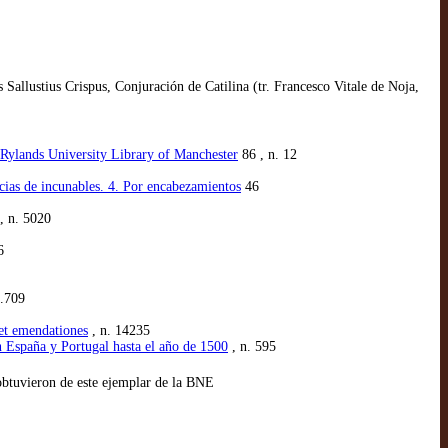
llustius Crispus, Conjuración de Catilina (tr. Francesco Vitale de Noja,
n Rylands University Library of Manchester
86 , n. 12
cias de incunables. 4. Por encabezamientos
46
, n. 5020
6
2.709
et emendationes
, n. 14235
n España y Portugal hasta el año de 1500
, n. 595
 obtuvieron de este ejemplar de la BNE