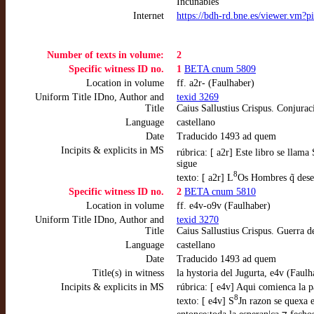
Incunables
Internet
https://bdh-rd.bne.es/viewer.vm?
Number of texts in volume:
2
Specific witness ID no.
1
BETA cnum 5809
Location in volume
ff. a2r- (Faulhaber)
Uniform Title IDno, Author and
texid 3269
Title
Caius Sallustius Crispus. Conjurac
Language
castellano
Date
Traducido 1493 ad quem
Incipits & explicits in MS
rúbrica: [ a2r] Este libro se llama
sigue
8
texto: [ a2r] L
Os Hombres q̃ desea
Specific witness ID no.
2
BETA cnum 5810
Location in volume
ff. e4v-o9v (Faulhaber)
Uniform Title IDno, Author and
texid 3270
Title
Caius Sallustius Crispus. Guerra d
Language
castellano
Date
Traducido 1493 ad quem
Title(s) in witness
la hystoria del Jugurta, e4v (Faulh
Incipits & explicits in MS
rúbrica: [ e4v] Aqui comienca la pa
8
texto: [ e4v] S
Jn razon se quexa e