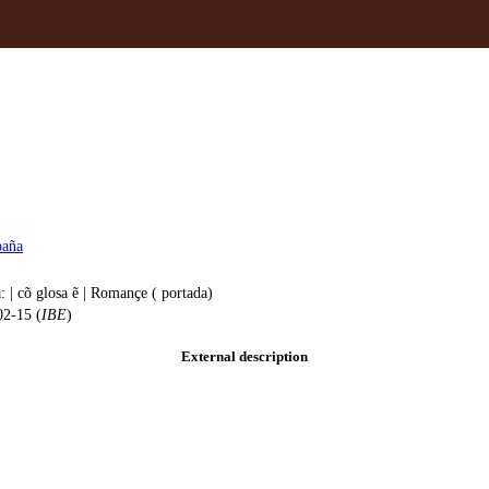
paña
ta: | cõ glosa ẽ | Romançe ( portada)
02-15 (
IBE
)
External description