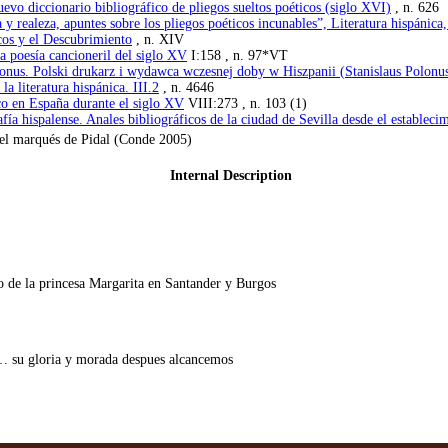
vo diccionario bibliográfico de pliegos sueltos poéticos (siglo XVI)
, n. 626
ra y realeza, apuntes sobre los pliegos poéticos incunables”, Literatura hispáni
icos y el Descubrimiento
, n. XIV
a poesía cancioneril del siglo XV
I:158 , n. 97*VT
olonus. Polski drukarz i wydawca wczesnej doby w Hiszpanii (Stanislaus Polonus
a literatura hispánica. III.2
, n. 4646
co en España durante el siglo XV
VIII:273 , n. 103 (1)
ía hispalense. Anales bibliográficos de la ciudad de Sevilla desde el establecim
 del marqués de Pidal (Conde 2005)
Internal Description
 de la princesa Margarita en Santander y Burgos
… su gloria y morada despues alcancemos