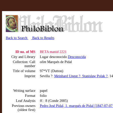
Back to Search
Back to Results
ID no. of MS
BETA manid 2221
City and Library
Lugar desconocido
Desconocida
Collection: Call
olim
Marqués de Pidal
number
Title of volume
97*VT (Dutton)
Imprint
Sevilla ?:
Meinhard Ungut ?
, Stanislaw Polak ?
, 1
Writing surface
papel
Format
folio
Leaf Analysis
ff.: 8 (Conde 2005)
Previous owners
Pedro José Pidal, 1. marqués de Pidal [1847-07-07
(oldest first)