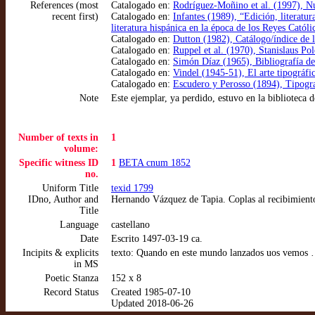
References (most
Catalogado en:
Rodríguez-Moñino et al. (1997), Nue
recent first)
Catalogado en:
Infantes (1989), “Edición, literatu
literatura hispánica en la época de los Reyes Catól
Catalogado en:
Dutton (1982), Catálogo/índice de l
Catalogado en:
Ruppel et al. (1970), Stanislaus P
Catalogado en:
Simón Díaz (1965), Bibliografía de l
Catalogado en:
Vindel (1945-51), El arte tipográfi
Catalogado en:
Escudero y Perosso (1894), Tipograf
Note
Este ejemplar, ya perdido, estuvo en la biblioteca
Number of texts in
1
volume:
Specific witness ID
1
BETA cnum 1852
no.
Uniform Title
texid 1799
IDno, Author and
Hernando Vázquez de Tapia. Coplas al recibimiento
Title
Language
castellano
Date
Escrito 1497-03-19 ca.
Incipits & explicits
texto: Quando en este mundo lanzados uos vemos 
in MS
Poetic Stanza
152 x 8
Record Status
Created 1985-07-10
Updated 2018-06-26