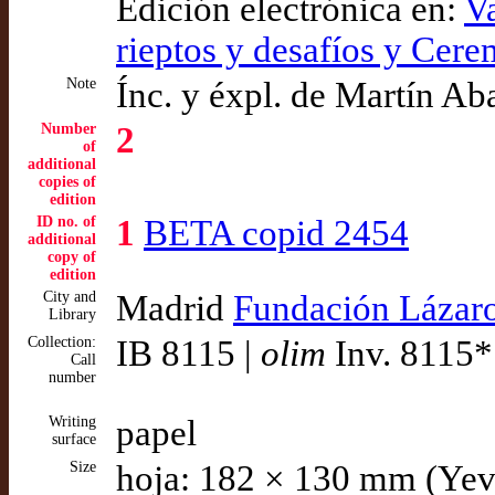
Edición electrónica en:
Va
rieptos y desafíos y Cere
Note
Ínc. y éxpl. de Martín A
Number
2
of
additional
copies of
edition
ID no. of
1
BETA copid 2454
additional
copy of
edition
City and
Madrid
Fundación Lázar
Library
Collection:
IB 8115 |
olim
Inv. 8115*
Call
number
Writing
papel
surface
Size
hoja: 182 × 130 mm (Yev