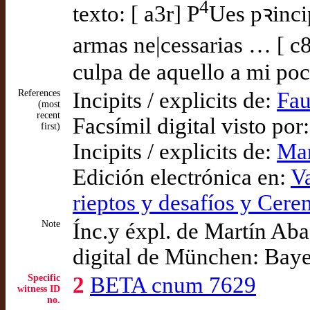
4
texto: [ a3r] P
Ues pꝛinci
armas ne|cessarias … [ c
culpa de aquello a mi poco
References
Incipits / explicits de:
Fau
(most
recent
Facsímil digital visto por
first)
Incipits / explicits de:
Mar
Edición electrónica en:
Va
rieptos y desafíos y Cere
Note
Ínc.y éxpl. de Martín Ab
digital de München: Baye
Specific
2
BETA cnum 7629
witness ID
no.