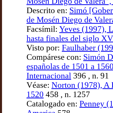
Mosén Diego de Valera”,
Descrito en:
Simó [Gobern
de Mosén Diego de Valera
Facsímil:
Yeves (1997), L
hasta finales del siglo X
Visto por:
Faulhaber (199
Compárese con:
Simón Dí
españolas de 1501 a 1560”
Internacional
396 , n. 91
Véase:
Norton (1978), A 
1520
458 , n. 1257
Catalogado en:
Penney (1