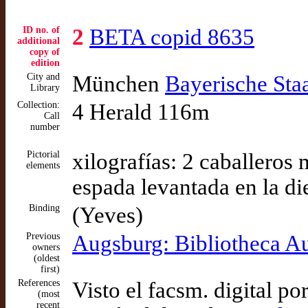
ID no. of
2
BETA copid 8635
additional
copy of
edition
City and
München
Bayerische Sta
Library
Collection:
4 Herald 116m
Call
number
Pictorial
xilografías: 2 caballeros
elements
espada levantada en la di
Binding
(Yeves)
Previous
Augsburg: Bibliotheca A
owners
(oldest
first)
References
Visto el facsm. digital po
(most
recent