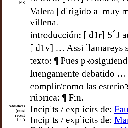
MS
Valera | dirigido al muy 
villena.
4
introducción: [ d1r] S
J 
[ d1v] … Assi llamareys si
texto: ¶ Pues pꝛosiguien
luengamente debatido … [
complir/como las esterioꝛ
rúbrica: ¶ Fin.
References
Incipits / explicits de:
Fau
(most
recent
Incipits / explicits de:
Mar
first)