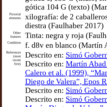
gótica 104 G (texto) (Ma
Pictorial
xilografía: de 2 caballer
elements
diestra (Faulhaber 2017)
Other
Tinta: negra y roja (Faul
features
Condition
f. d8v en blanco (Martín
References
Descrito en:
Simó Gobern
(most
recent
Descrito en:
Martín Abad 
first)
Calero et al. (1999), “Ma
Diego de Valera”, Epos Re
Descrito en:
Simó Gobern
Descrito en:
Simó Goberna