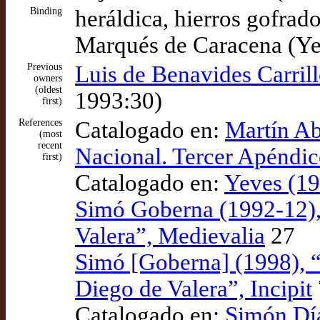
Binding
heráldica, hierros gofrado
Marqués de Caracena (Yev
Previous
Luis de Benavides Carril
owners
(oldest
1993:30)
first)
References
Catalogado en:
Martín Ab
(most
recent
Nacional. Tercer Apéndic
first)
Catalogado en:
Yeves (19
Simó Goberna (1992-12),
Valera”, Medievalia
27
Simó [Goberna] (1998), “
Diego de Valera”, Incipit
Catalogado en:
Simón Día