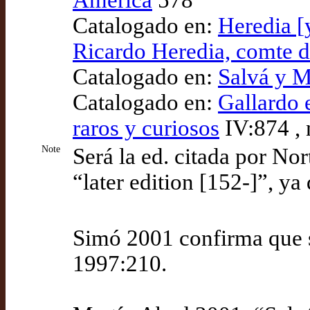
America
578
Catalogado en:
Heredia [
Ricardo Heredia, comte 
Catalogado en:
Salvá y M
Catalogado en:
Gallardo 
raros y curiosos
IV:874 , 
Note
Será la ed. citada por No
“later edition [152-]”, ya
Simó 2001 confirma que se
1997:210.