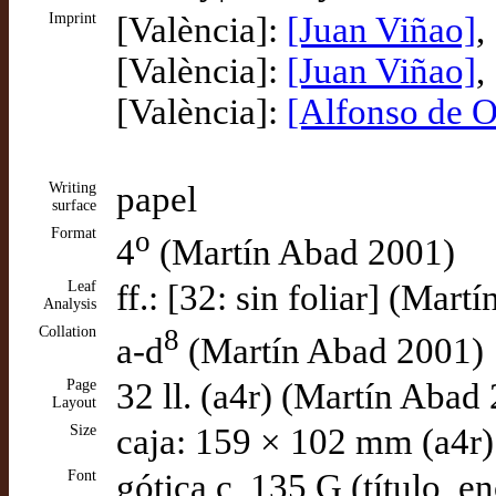
Imprint
[València]:
[Juan Viñao]
,
[València]:
[Juan Viñao]
,
[València]:
[Alfonso de O
Writing
papel
surface
Format
o
4
(Martín Abad 2001)
Leaf
ff.: [32: sin foliar] (Mar
Analysis
Collation
8
a-d
(Martín Abad 2001)
Page
32 ll. (a4r) (Martín Abad
Layout
Size
caja: 159 × 102 mm (a4r
Font
gótica c, 135 G (título,