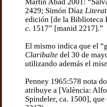
Martín Abad 2001: “Salvá 
2429; Simón Díaz
Litera
edición [de la Biblioteca 
c
. 1517” [manid 2217].”
El mismo indica que el “g
Claribalte
del 30 de mayo
utilizando además el mism
Penney 1965:578 nota do
atribuye a [València: Alfo
Spindeler, ca. 1500], que