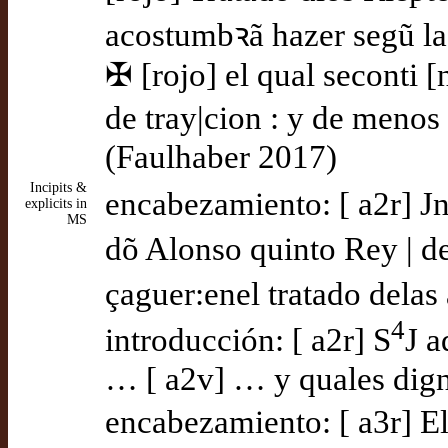
acostumbꝛã hazer segũ las
✠ [rojo] el qual seconti [
de tray|cion : y de menos 
(Faulhaber 2017)
Incipits &
encabezamiento: [ a2r] J
explicits in
MS
dõ Alonso quinto Rey | de
çaguer:enel tratado dela
4
introducción: [ a2r] S
J a
… [ a2v] … y quales digni
encabezamiento: [ a3r] El