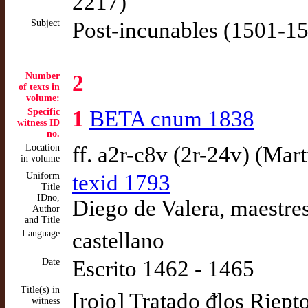
2217)
Subject
Post-incunables (1501-1
Number
2
of texts in
volume:
Specific
1
BETA cnum 1838
witness ID
no.
Location
ff. a2r-c8v (2r-24v) (Mar
in volume
Uniform
texid 1793
Title
IDno,
Diego de Valera, maestres
Author
and Title
Language
castellano
Date
Escrito 1462 - 1465
Title(s) in
[rojo] Tratado ᵭlos Riepto
witness