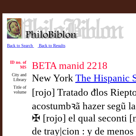
Back to Search
Back to Results
ID no. of
BETA manid 2218
MS
City and
New York
The Hispanic 
Library
Title of
[rojo] Tratado ᵭlos Riepto
volume
acostumbꝛã hazer segũ las
✠ [rojo] el qual seconti [
de tray|cion : y de menos 