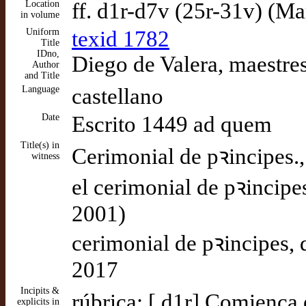
Location
ff. d1r-d7v (25r-31v) (M
in volume
Uniform
texid 1782
Title
IDno,
Diego de Valera, maestre
Author
and Title
Language
castellano
Date
Escrito 1449 ad quem
Title(s) in
Cerimonial de pꝛincipes.
witness
el cerimonial de pꝛincip
2001)
cerimonial de pꝛincipes,
2017
Incipits &
rúbrica: [ d1r] Comiença
explicits in