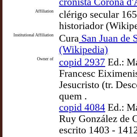
cronista Corona d'
Affiliation
clérigo secular 16
historiador (Wikip
Institutional Affiliation
Cura
San Juan de S
(Wikipedia)
Owner of
copid 2937
Ed.: Ma
Francesc Eiximenis
Jesucristo (tr. De
quem .
copid 4084
Ed.: Ma
Ruy González de C
escrito 1403 - 1412