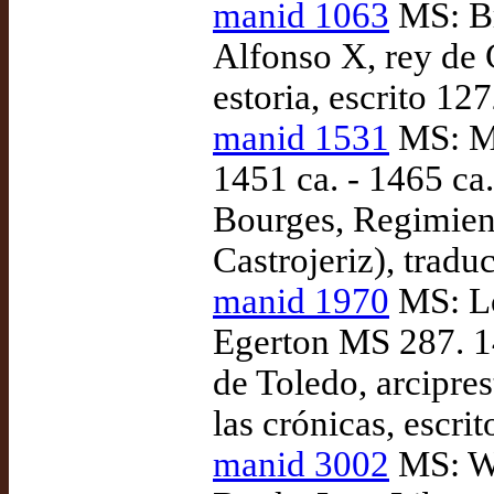
manid 1063
MS: Br
Alfonso X, rey de 
estoria, escrito 12
manid 1531
MS: Ma
1451 ca. - 1465 ca
Bourges, Regimient
Castrojeriz), tradu
manid 1970
MS: Lo
Egerton MS 287. 1
de Toledo, arcipres
las crónicas, escri
manid 3002
MS: Wa