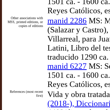
1501 ca. - 1600 ca
Reyes Católicos, e
Other associations with
manid 2286
MS: Ma
MSS, printed editions, or
copies of editions
(Salazar y Castro),
Villarreal, para J
Latini, Libro del t
traducido 1290 ca.
manid 6227
MS: Se
1501 ca. - 1600 ca
Reyes Católicos, e
References (most recent
Vida y obra tratad
first)
(2018-), Diccionar