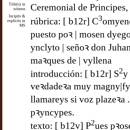
Title(s) in
Ceremonial de Principes, 
witness
Incipits &
3
rúbrica: [ b12r] C
omyenç
explicits in
MS
puesto poꝛ | mosen dyego
ynclyto | señoꝛ don Juha
maꝛques de | vyllena
2
introducción: [ b12r] S
y
veꝛdadeꝛa muy magny|fy
llamareys si voz plazeꝛa 
pꝛyncypes.
2
texto: [ b12v] P
ues pꝛos