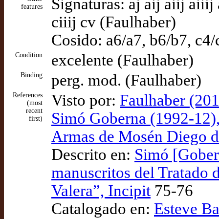
Signaturas: aj aij aiij aiiij 
features
ciiij cv (Faulhaber)
Cosido: a6/a7, b6/b7, c4/
Condition
excelente (Faulhaber)
Binding
perg. mod. (Faulhaber)
References
Visto por:
Faulhaber (201
(most
recent
Simó Goberna (1992-12), 
first)
Armas de Mosén Diego de
Descrito en:
Simó [Gobern
manuscritos del Tratado 
Valera”, Incipit
75-76
Catalogado en:
Esteve Ba