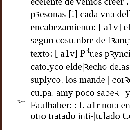
ecelente de vemos creer 
pꝛesonas [!] cada vna del
encabezamiento: [ a1v] e
según costunbre de fꝛanç
3
texto: [ a1v] P
ues pꝛync
catolyco elde|ꝛecho dela
suplyco. los mande | cor
culpa. amy poco sabeꝛ | y
Note
Faulhaber: : f. a1r nota en
otro tratado inti-|tulado 