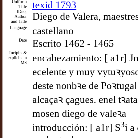
Uniform
texid 1793
Title
IDno,
Diego de Valera, maestres
Author
and Title
Language
castellano
Date
Escrito 1462 - 1465
Incipits &
encabezamiento: [ a1r] J
explicits in
MS
ecelente y muy vytuꝛyoso
deste nonbꝛe de Poꝛtugal.
alcaçaꝛ çagues. enel tꝛat
mosen diego de valeꝛa
3
introducción: [ a1r] S
i a