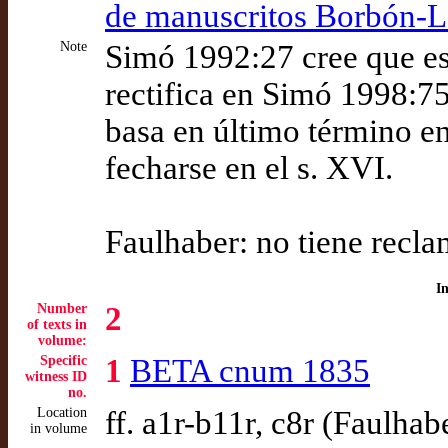
de manuscritos Borbón-
Note
Simó 1992:27 cree que es
rectifica en Simó 1998:75
basa en último término en
fecharse en el s. XVI.
Faulhaber: no tiene recla
I
Number
2
of texts in
volume:
Specific
1
BETA cnum 1835
witness ID
no.
Location
ff. a1r-b11r, c8r (Faulhab
in volume