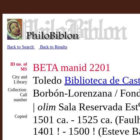
Back to Search
Back to Results
ID no. of
BETA manid 2201
MS
City and
Toledo
Biblioteca de Cas
Library
Collection:
Borbón-Lorenzana / Fond
Call
number
|
olim
Sala Reservada Est
Copied
1501 ca. - 1525 ca. (Faul
1401 ! - 1500 ! (Esteve B