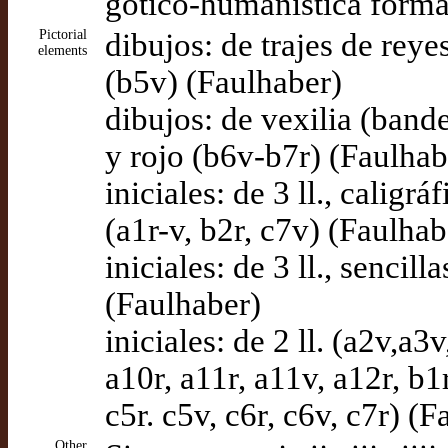
gótico-humanística forma
Pictorial
dibujos: de trajes de reye
elements
(b5v) (Faulhaber)
dibujos: de vexilia (bande
y rojo (b6v-b7r) (Faulhab
iniciales: de 3 ll., caligr
(a1r-v, b2r, c7v) (Faulhab
iniciales: de 3 ll., sencil
(Faulhaber)
iniciales: de 2 ll. (a2v,a3v
a10r, a11r, a11v, a12r, b1r
c5r. c5v, c6r, c6v, c7r) (
Other