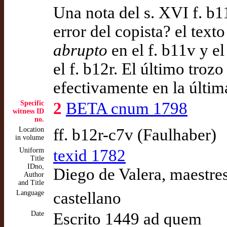
Una nota del s. XVI f. b11
error del copista? el text
abrupto
en el f. b11v y e
el f. b12r. El último trozo
efectivamente en la última
Specific
2
BETA cnum 1798
witness ID
no.
Location
ff. b12r-c7v (Faulhaber)
in volume
Uniform
texid 1782
Title
IDno,
Diego de Valera, maestre
Author
and Title
Language
castellano
Date
Escrito 1449 ad quem