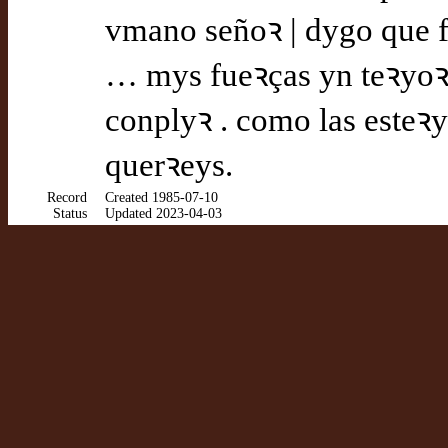
vmano señoꝛ | dygo que 
… mys fueꝛças yn teꝛyoꝛe
conplyꝛ . como las esteꝛ
querꝛeys.
Record
Created 1985-07-10
Status
Updated 2023-04-03