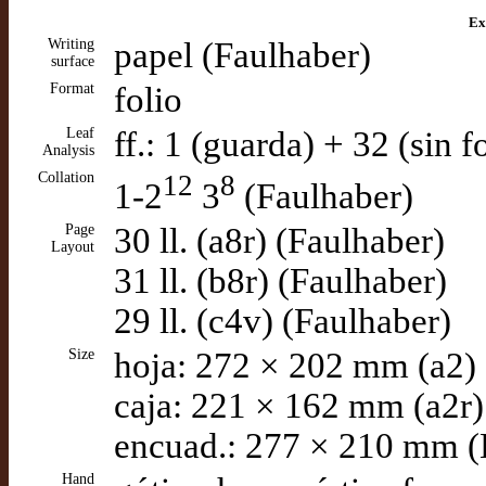
Ex
Writing
papel (Faulhaber)
surface
Format
folio
Leaf
ff.: 1 (guarda) + 32 (sin 
Analysis
Collation
12
8
1-2
3
(Faulhaber)
Page
30 ll. (a8r) (Faulhaber)
Layout
31 ll. (b8r) (Faulhaber)
29 ll. (c4v) (Faulhaber)
Size
hoja: 272 × 202 mm (a2) 
caja: 221 × 162 mm (a2r)
encuad.: 277 × 210 mm (
Hand