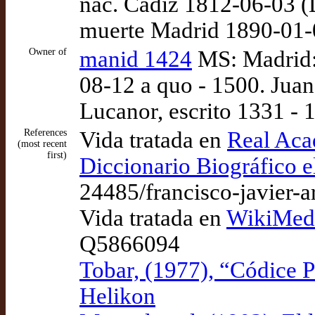
nac. Cádiz 1812-06-03 
muerte Madrid 1890-01
Owner of
manid 1424
MS: Madrid:
08-12 a quo - 1500. Juan
Lucanor, escrito 1331 - 
References
Vida tratada en
Real Acad
(most recent
first)
Diccionario Biográfico 
24485/francisco-javier-a
Vida tratada en
WikiMedi
Q5866094
Tobar, (1977), “Códice P
Helikon