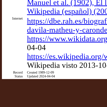
Manuel et al. (1902), El 
Wikipedia (español) (20
Internet
https://dbe.rah.es/biogra
davila-matheu-y-caronde
https://www.wikidata.o
04-04
https://es.wikipedia.o
Wikipedia visto 2013-10
Record
Created 1989-12-09
Status
Updated 2024-04-04