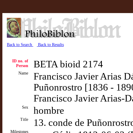
Back to Search
Back to Results
ID no. of
BETA bioid 2174
Person
Name
Francisco Javier Arias D
Puñonrostro [1836 - 189
Francisco Javier Arias-
Sex
hombre
Title
13. conde de Puñonrostr
Milestones