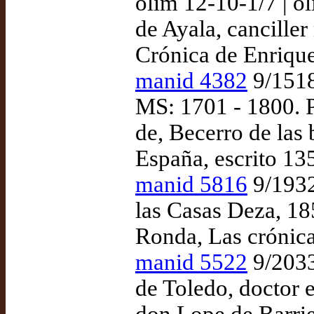
olim 12-10-1/7 | o
de Ayala, cancille
Crónica de Enrique 
manid 4382
9/1518 
MS: 1701 - 1800. P
de, Becerro de las 
España, escrito 13
manid 5816
9/1932
las Casas Deza, 18
Ronda, Las crónica
manid 5522
9/2033
de Toledo, doctor e