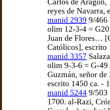
Carlos de Aragón, 
reyes de Navarra, e
manid 2939
9/466 |
olim 12-3-4 = G20 
Juan de Flores… [
Católicos], escrito
manid 3357
Salazar
olim 9-3-6 = G-49
Guzmán, señor de 
escrito 1450 ca. - 
manid 5244
9/503 
1700. al-Razi, Crón