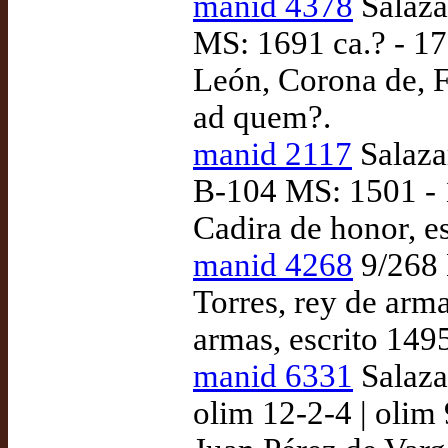
manid 4378
Salaza
MS: 1691 ca.? - 171
León, Corona de, Fu
ad quem?.
manid 2117
Salazar
B-104 MS: 1501 - 
Cadira de honor, e
manid 4268
9/268 
Torres, rey de arm
armas, escrito 149
manid 6331
Salazar
olim 12-2-4 | olim