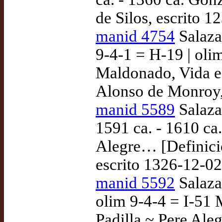
de Silos, escrito 1
manid 4754
Salazar
9-4-1 = H-19 | ol
Maldonado, Vida e 
Alonso de Monroy, 
manid 5589
Salaza
1591 ca. - 1610 ca
Alegre… [Definici
escrito 1326-12-02
manid 5592
Salazar
olim 9-4-4 = I-51 
Padilla ~ Pere Ale