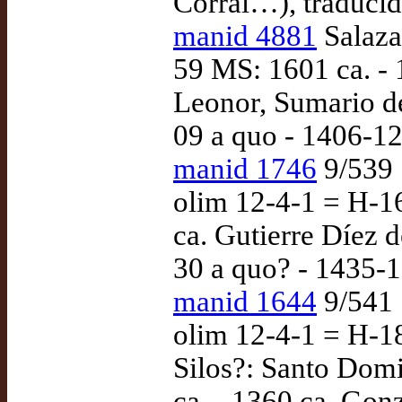
Corral…), traducid
manid 4881
Salaza
59 MS: 1601 ca. - 
Leonor, Sumario de
09 a quo - 1406-1
manid 1746
9/539 |
olim 12-4-1 = H-16
ca. Gutierre Díez d
30 a quo? - 1435-
manid 1644
9/541 |
olim 12-4-1 = H-1
Silos?: Santo Dom
ca. - 1360 ca. Gon