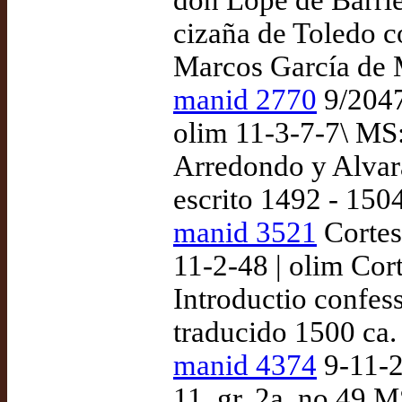
don Lope de Barrie
cizaña de Toledo c
Marcos García de M
manid 2770
9/2047 
olim 11-3-7-7\ MS:
Arredondo y Alvar
escrito 1492 - 1504
manid 3521
Cortes
11-2-48 | olim Cor
Introductio confes
traducido 1500 ca.
manid 4374
9-11-2/
11, gr. 2a, no 49 