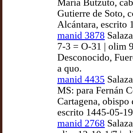
María Butzuto, cab
Gutierre de Soto, 
Alcántara, escrito
manid 3878
Salazar
7-3 = O-31 | olim 
Desconocido, Fuer
a quo.
manid 4435
Salaza
MS: para Fernán C
Cartagena, obispo 
escrito 1445-05-1
manid 2768
Salazar