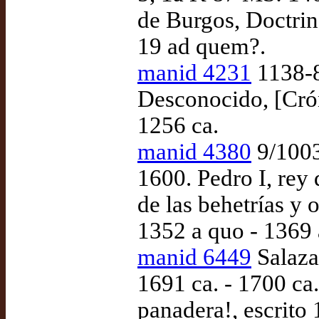
de Burgos, Doctrina
19 ad quem?.
manid 4231
1138-8
Desconocido, [Crón
1256 ca.
manid 4380
9/1003
1600. Pedro I, rey
de las behetrías y 
1352 a quo - 1369
manid 6449
Salaza
1691 ca. - 1700 ca
panadera!, escrito