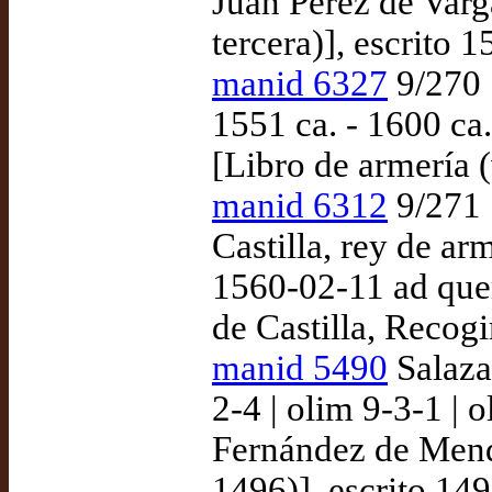
Juan Pérez de Varg
tercera)], escrito
manid 6327
9/270 
1551 ca. - 1600 c
[Libro de armería (
manid 6312
9/271 
Castilla, rey de ar
1560-02-11 ad quem
de Castilla, Recog
manid 5490
Salazar
2-4 | olim 9-3-1 |
Fernández de Mend
1496)], escrito 149