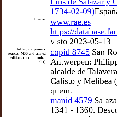
Luis de Salazar y 
1734-02-09)
Españ
Internet
www.rae.es
https://database.f
visto 2023-05-13
Holdings of primary
copid 8745
San Rom
sources: MSS and printed
editions (in call number
Antwerpen: Philipp
order)
alcalde de Talaver
Calisto y Melibea (
quem.
manid 4579
Salaza
1341 - 1360. Desco