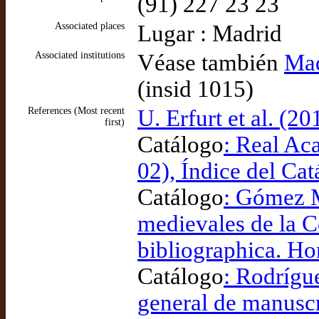
(91) 227 23 23
Associated places
Lugar : Madrid
Associated institutions
Véase también
Mad
(insid 1015)
References (Most recent
U. Erfurt et al. (2
first)
Catálogo
: Real Aca
02), Índice del Cat
Catálogo
: Gómez 
medievales de la 
bibliographica. H
Catálogo
: Rodrígue
general de manuscr