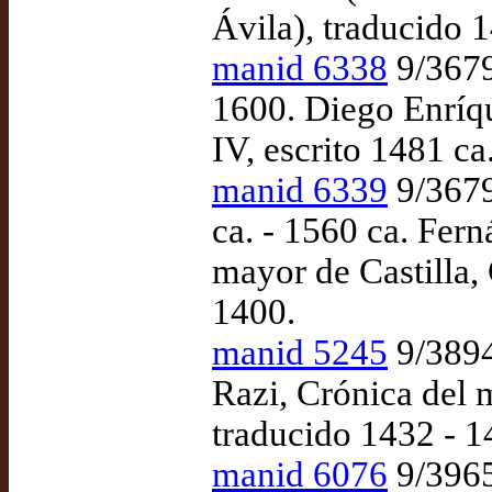
Ávila), traducido 
manid 6338
9/3679(
1600. Diego Enríqu
IV, escrito 1481 ca
manid 6339
9/3679(
ca. - 1560 ca. Fern
mayor de Castilla,
1400.
manid 5245
9/3894
Razi, Crónica del 
traducido 1432 - 1
manid 6076
9/3965