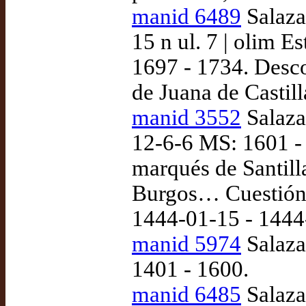
manid 6489
Salazar
15 n ul. 7 | olim E
1697 - 1734. Desco
de Juana de Castill
manid 3552
Salazar
12-6-6 MS: 1601 -
marqués de Santill
Burgos… Cuestión so
1444-01-15 - 1444
manid 5974
Salaza
1401 - 1600.
manid 6485
Salaza