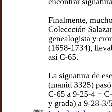
encontrar signatur
Finalmente, muchos
Coleccción Salazar 
genealogista y cron
(1658-1734), lleva
así C-65.
La signatura de es
(manid 3325) pasó
C-65 a 9-25-4 = C-
y grada) a 9-28-3/
Subject