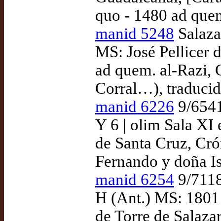
quo - 1480 ad que
manid 5248
Salazar
MS: José Pellicer 
ad quem. al-Razi, C
Corral…), traducid
manid 6226
9/6541 
Y 6 | olim Sala XI 
de Santa Cruz, Cró
Fernando y doña Is
manid 6254
9/7118
H (Ant.) MS: 1801 
de Torre de Salazar