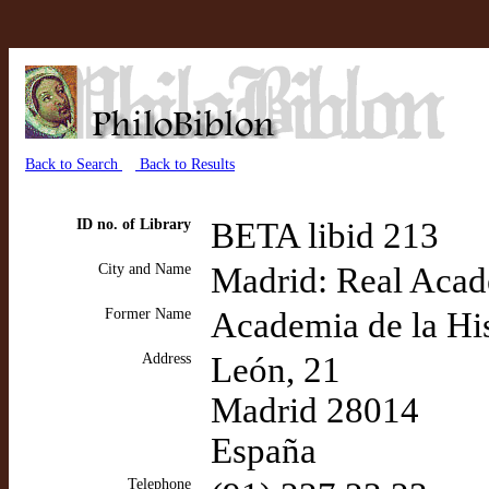
Back to Search
Back to Results
ID no. of Library
BETA libid 213
City and Name
Madrid: Real Acade
Former Name
Academia de la Hi
Address
León, 21
Madrid 28014
España
Telephone