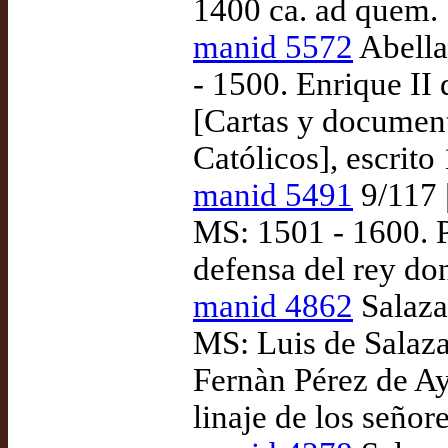
1400 ca. ad quem.
manid 5572
Abella
- 1500. Enrique I
[Cartas y document
Católicos], escrito
manid 5491
9/117 |
MS: 1501 - 1600. 
defensa del rey do
manid 4862
Salaza
MS: Luis de Salaza
Fernàn Pérez de Aya
linaje de los señor