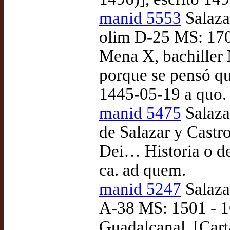
manid 5553
Salazar
olim D-25 MS: 1701
Mena X, bachiller 
porque se pensó que
1445-05-19 a quo.
manid 5475
Salaza
de Salazar y Castr
Dei… Historia o de
ca. ad quem.
manid 5247
Salazar
A-38 MS: 1501 - 1
Guadalcanal, [Cart