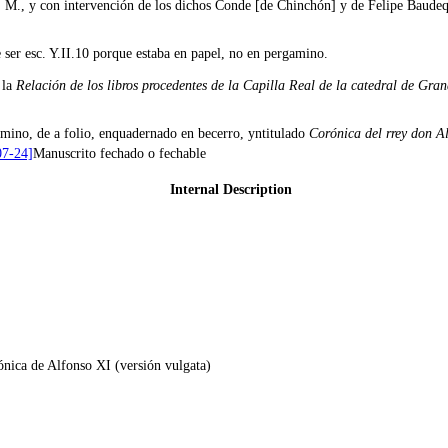
 M., y con intervención de los dichos Conde [de Chinchón] y de Felipe Baudequ
 ser esc. Y.II.10 porque estaba en papel, no en pergamino.
 la
Relación de los libros procedentes de la Capilla Real de la catedral de Gra
amino, de a folio, enquadernado en becerro, yntitulado
Corónica del rrey don A
07-24]
Manuscrito fechado o fechable
Internal Description
ónica de Alfonso XI (versión vulgata)