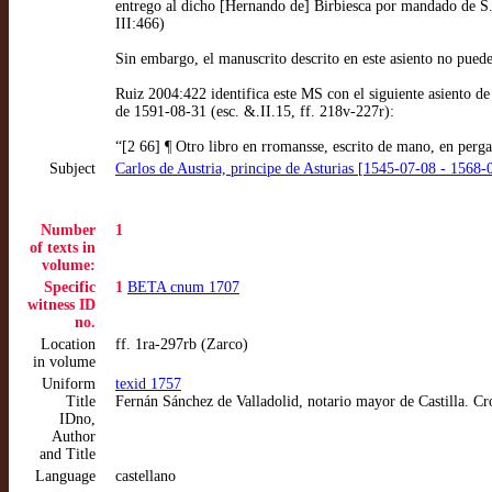
entrego al dicho [Hernando de] Birbiesca por mandado de S.
III:466)
Sin embargo, el manuscrito descrito en este asiento no puede
Ruiz 2004:422 identifica este MS con el siguiente asiento de
de 1591-08-31 (esc. &.II.15, ff. 218v-227r):
“[2 66] ¶ Otro libro en rromansse, escrito de mano, en perg
Subject
Carlos de Austria, principe de Asturias [1545-07-08 - 1568-
Number
1
of texts in
volume:
Specific
1
BETA cnum 1707
witness ID
no.
Location
ff. 1ra-297rb (Zarco)
in volume
Uniform
texid 1757
Title
Fernán Sánchez de Valladolid, notario mayor de Castilla. Cr
IDno,
Author
and Title
Language
castellano