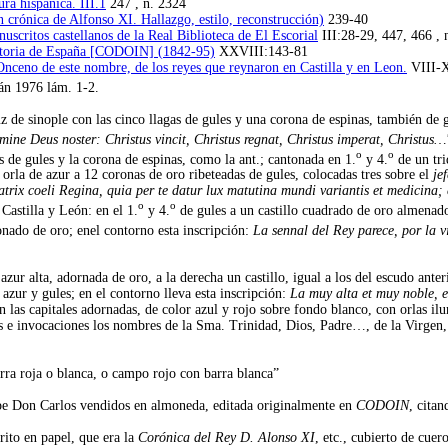
ura hispánica. III.1
247 , n. 2324
crónica de Alfonso XI. Hallazgo, estilo, reconstrucción)
239-40
scritos castellanos de la Real Biblioteca de El Escorial
III:28-29, 447, 466 , n
istoria de España [CODOIN] (1842-95)
XXVIII:143-81
Onceno de este nombre, de los reyes que reynaron en Castilla y en Leon.
VIII-
lán 1976 lám. 1-2.
 de sinople con las cinco llagas de gules y una corona de espinas, también de gu
mine Deus noster: Christus vincit, Christus regnat, Christus imperat, Christus…
o
o
as de gules y la corona de espinas, como la ant.; cantonada en 1.
y 4.
de un tri
orla de azur a 12 coronas de oro ribeteadas de gules, colocadas tres sobre el
jef
atrix coeli Regina, quia per te datur lux matutina mundi variantis et medicina;
o
o
Castilla y León: en el 1.
y 4.
de gules a un castillo cuadrado de oro almenado
onado de oro; enel contorno esta inscripción:
La sennal del Rey parece, por la v
azur alta, adornada de oro, a la derecha un castillo, igual a los del escudo anter
 azur y gules; en el contorno lleva esta inscripción:
La muy alta et muy noble, e
nen las capitales adornadas, de color azul y rojo sobre fondo blanco, con orlas 
ios e invocaciones los nombres de la Sma. Trinidad, Dios, Padre…, de la Virgen, 
ra roja o blanca, o campo rojo con barra blanca”
ncipe Don Carlos vendidos en almoneda, editada originalmente en
CODOIN
, cita
rito en papel, que era la
Corónica del Rey D. Alonso XI
, etc., cubierto de cuer