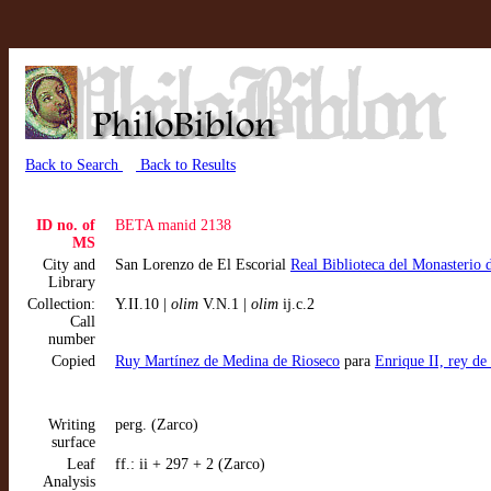
Back to Search
Back to Results
ID no. of
BETA manid 2138
MS
City and
San Lorenzo de El Escorial
Real Biblioteca del Monasterio
Library
Collection:
Y.II.10 |
olim
V.N.1 |
olim
ij.c.2
Call
number
Copied
Ruy Martínez de Medina de Rioseco
para
Enrique II, rey de
Writing
perg. (Zarco)
surface
Leaf
ff.: ii + 297 + 2 (Zarco)
Analysis