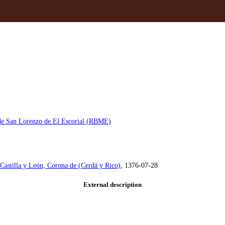
 de San Lorenzo de El Escorial (RBME)
 Castilla y León, Corona de (Cerdá y Rico)
, 1376-07-28
External description