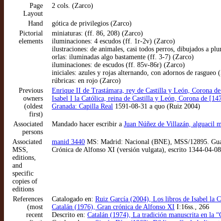
Page
2 cols. (Zarco)
Layout
Hand
gótica de privilegios (Zarco)
Pictorial
miniaturas: (ff. 86, 208) (Zarco)
elements
iluminaciones: 4 escudos (ff. 1r-2v) (Zarco)
ilustraciones: de animales, casi todos perros, dibujados a pl
orlas: iluminadas algo bastamente (ff. 3-7) (Zarco)
iluminaciones: de escudos (ff. 85v-86r) (Zarco)
iniciales: azules y rojas alternando, con adornos de rasgueo 
rúbricas: en rojo (Zarco)
Previous
Enrique II de Trastámara, rey de Castilla y León, Corona d
owners
Isabel I la Católica, reina de Castilla y León, Corona de [1
(oldest
Granada: Capilla Real
1591-08-31 a quo (Ruiz 2004)
first)
Associated
Mandado hacer escribir a
Juan Núñez de Villazán, alguacil m
persons
Associated
manid 3440
MS: Madrid: Nacional (BNE), MSS/12895. Guadala
MSS,
Crónica de Alfonso XI (versión vulgata), escrito 1344-04-0
editions,
and
specific
copies of
editions
References
Catalogado en:
Ruiz García (2004), Los libros de Isabel la 
(most
Catalán (1976), Gran crónica de Alfonso XI
I:16ss., 266
recent
Descrito en:
Catalán (1974), La tradición manuscrita en la 