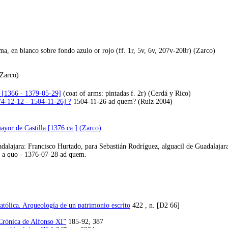
uma, en blanco sobre fondo azulo or rojo (ff. 1r, 5v, 6v, 207v-208r) (Zarco)
(Zarco)
e [1366 - 1379-05-29]
(coat of arms: pintadas f. 2r) (Cerdá y Rico)
474-12-12 - 1504-11-26] ?
1504-11-26 ad quem? (Ruiz 2004)
ayor de Castilla [1376 ca.] (Zarco)
jara: Francisco Hurtado, para Sebastián Rodríguez, alguacil de Guadalajara,
8 a quo - 1376-07-28 ad quem.
Católica. Arqueología de un patrimonio escrito
422 , n. [D2 66]
“Crónica de Alfonso XI”
185-92, 387