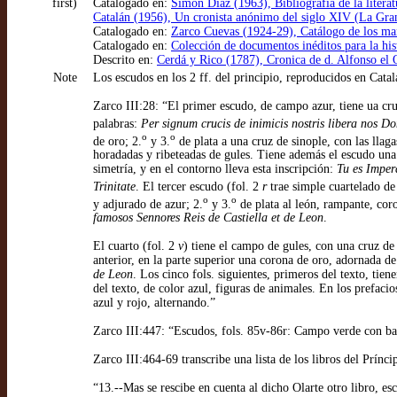
first)
Catalogado en:
Simón Díaz (1963), Bibliografía de la literat
Catalán (1956), Un cronista anónimo del siglo XIV (La Gran 
Catalogado en:
Zarco Cuevas (1924-29), Catálogo de los manu
Catalogado en:
Colección de documentos inéditos para la h
Descrito en:
Cerdá y Rico (1787), Cronica de d. Alfonso el 
Note
Los escudos en los 2 ff. del principio, reproducidos en Cata
Zarco III:28: “El primer escudo, de campo azur, tiene ua cruz
palabras:
Per signum crucis de inimicis nostris libera nos Do
o
o
de oro; 2.
y 3.
de plata a una cruz de sinople, con las llag
horadadas y ribeteadas de gules. Tiene además el escudo una 
simetría, y en el contorno lleva esta inscripción:
Tu es Imper
Trinitate
. El tercer escudo (fol. 2
r
trae simple cuartelado de 
o
o
y adjurado de azur; 2.
y 3.
de plata al león, rampante, cor
famosos Sennores Reis de Castiella et de Leon
.
El cuarto (fol. 2
v
) tiene el campo de gules, con una cruz de 
anterior, en la parte superior una corona de oro, adornada de
de Leon
. Los cinco fols. siguientes, primeros del texto, tie
del texto, de color azul, figuras de animales. En los prefac
azul y rojo, alternando.”
Zarco III:447: “Escudos, fols. 85v-86r: Campo verde con bar
Zarco III:464-69 transcribe una lista de los libros del Prí
“13.--Mas se rescibe en cuenta al dicho Olarte otro libro, esc