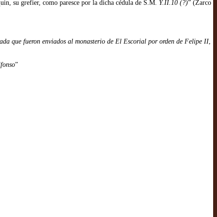
in, su grefier, como paresce por la dicha cédula de S.M.
Y.II.10 (?)
” (Zarco
nada que fueron enviados al monasterio de El Escorial por orden de Felipe II
,
lfonso
”