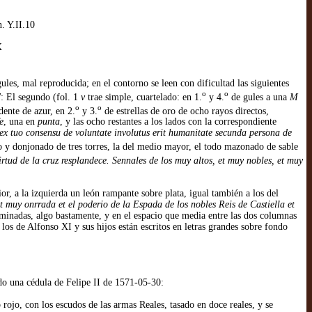
. Y.II.10
X
les, mal reproducida; en el contorno se leen con dificultad las siguientes
o
o
'
: El segundo (fol. 1
v
trae simple, cuartelado: en 1.
y 4.
de gules a una
M
o
o
dente de azur, en 2.
y 3.
de estrellas de oro de ocho rayos directos,
e
, una en
punta
, y las ocho restantes a los lados con la correspondiente
 ex tuo consensu de voluntate involutus erit humanitate secunda persona de
 y donjonado de tres torres, la del medio mayor, el todo mazonado de sable
irtud de la cruz resplandece. Sennales de los muy altos, et muy nobles, et muy
ior, a la izquierda un león rampante sobre plata, igual también a los del
t muy onrrada et el poderio de la Espada de los nobles Reis de Castiella et
iluminadas, algo bastamente, y en el espacio que media entre las dos columnas
los de Alfonso XI y sus hijos están escritos en letras grandes sobre fondo
ndo una cédula de Felipe II de 1571-05-30:
o rojo, con los escudos de las armas Reales, tasado en doce reales, y se