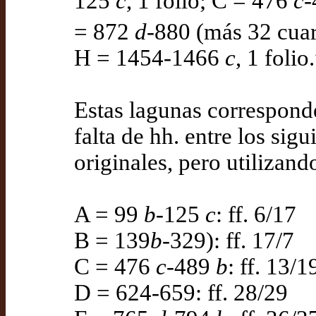
125
c
, 1 folio; C = 476
c
= 872
d
-880 (más 32 cuar
H = 1454-1466
c
, 1 folio
Estas lagunas corresponde
falta de hh. entre los sigu
originales, pero utilizand
A = 99
b
-125
c
: ff. 6/17
B = 139
b
-329): ff. 17/7
C = 476
c
-489
b
: ff. 13/1
D = 624-659: ff. 28/29