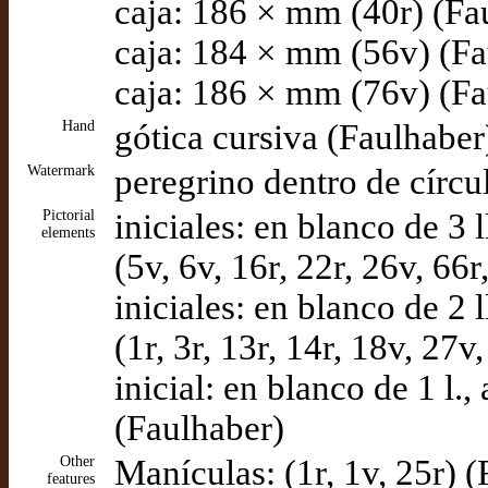
caja: 186 × mm (40r) (Fa
caja: 184 × mm (56v) (Fa
caja: 186 × mm (76v) (Fa
Hand
gótica cursiva (Faulhaber
Watermark
peregrino dentro de círc
Pictorial
iniciales: en blanco de 3
elements
(5v, 6v, 16r, 22r, 26v, 66
iniciales: en blanco de 2
(1r, 3r, 13r, 14r, 18v, 27v
inicial: en blanco de 1 l.
(Faulhaber)
Other
Manículas: (1r, 1v, 25r) 
features