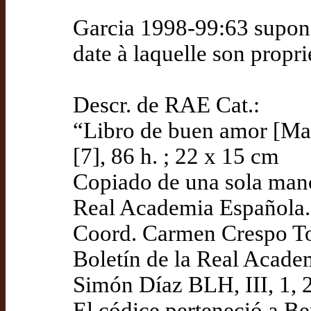
Garcia 1998-99:63 supon
date à laquelle son propri
Descr. de RAE Cat.:
“Libro de buen amor [Manu
[7], 86 h. ; 22 x 15 cm
Copiado de una sola man
Real Academia Española.
Coord. Carmen Crespo To
Boletín de la Real Acade
Simón Díaz BLH, III, 1, 
El códice perteneció a B