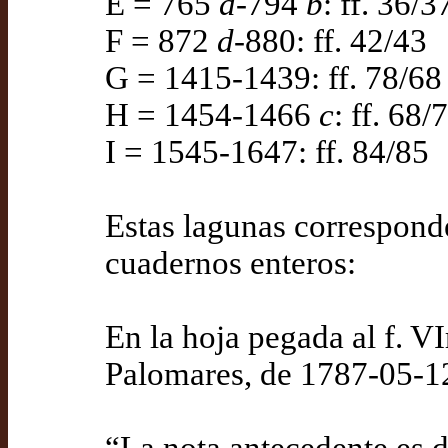
E = 765
d
-794
b
: ff. 36/3
F = 872
d
-880: ff. 42/43
G = 1415-1439: ff. 78/68
H = 1454-1466
c
: ff. 68/
I = 1545-1647: ff. 84/85
Estas lagunas corresponde
cuadernos enteros:
En la hoja pegada al f. V
Palomares, de 1787-05-1
“La nota antecedente es d