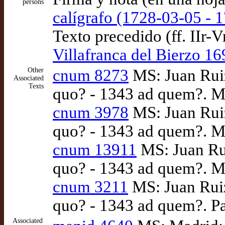
persons
calígrafo (1728-03-05 - 
Texto precedido (ff. IIr-
Villafranca del Bierzo 1
Other
cnum 8273
MS: Juan Ruiz,
Associated
Texts
quo? - 1343 ad quem?. M
cnum 3978
MS: Juan Ruiz,
quo? - 1343 ad quem?. M
cnum 13911
MS: Juan Rui
quo? - 1343 ad quem?. M
cnum 3211
MS: Juan Ruiz,
quo? - 1343 ad quem?. Pa
Associated