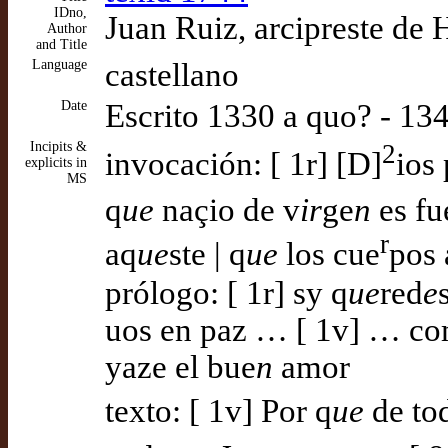
IDno,
Juan Ruiz, arcipreste de 
Author
and Title
Language
castellano
Date
Escrito 1330 a quo? - 13
Incipits &
2
invocación: [ 1r] [D]
ios 
explicits in
MS
q
ue
naçio de v
ir
ge
n
es fu
r
aq
ue
ste | q
ue
los cue
pos 
prólogo: [ 1r] sy q
ue
red
e
uos en paz … [ 1v] … c
yaze el bue
n
amor
texto: [ 1v] Por q
ue
de tod