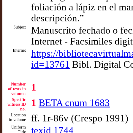
foliación a lápiz en el ma
descripción.”
Subject
Manuscrito fechado o fec
Internet - Facsímiles digi
Internet
https://bibliotecavirtual
id=13761
Bibl. Digital 
Number
1
of texts in
volume:
Specific
1
BETA cnum 1683
witness ID
no.
Location
ff. 1r-86v (Crespo 1991)
in volume
Uniform
texid 1744
Title