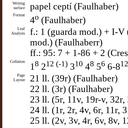
Writing
papel ceptí (Faulhaber)
surface
Format
o
4
(Faulhaber)
Leaf
f.: 1 (guarda mod.) + I-V
Analysis
mod.) (Faulhaberr)
ff.: 95: 7 + 1-86 + 2 (Cr
Collation
8
12 (-1)
10
8
6
1
1
2
3
4
5
6-8
Page
21 ll. (39r) (Faulhaber)
Layout
22 ll. (3r) (Faulhaber)
23 ll. (5r, 11v, 19r-v, 32r
24 ll. (1r, 2r, 4v, 6r, 11r
25 ll. (2v, 3v, 4r, 6v, 8v, 