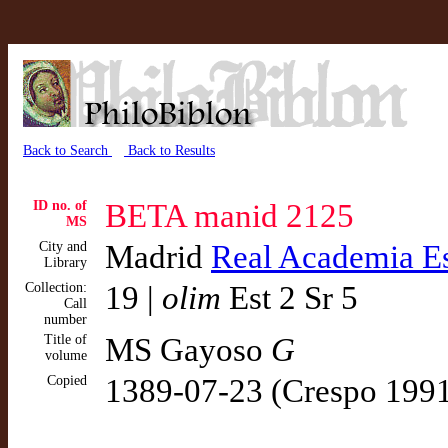
Back to Search
Back to Results
ID no. of
BETA manid 2125
MS
City and
Madrid
Real Academia E
Library
Collection:
19 |
olim
Est 2 Sr 5
Call
number
Title of
MS Gayoso
G
volume
Copied
1389-07-23 (Crespo 199