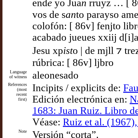
end
e
yo Jua
n
rruyz … [ 8
vos de s
an
to parayso am
colofón: [ 86v] fenjto lib
acabado jueues xxiij d[i]a
Jesu xp
ist
o | de mjll ⁊ t
rúbrica: [ 86v] ljbro
Language
aleonesado
of witness
References
Incipits / explicits de:
Fau
(most
recent
Edición electrónica en:
N
first)
1683: Juan Ruiz. Libro 
Véase:
Ruiz et al. (1967)
Note
Versión “corta”.