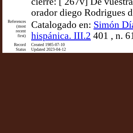
cierre: [ 267v] De vuest
orador diego Rodrigues d
References
Catalogado en:
Simón Díaz
(most
recent
hispánica. III.2
401 , n. 6
first)
Record
Created 1985-07-10
Status
Updated 2023-04-12