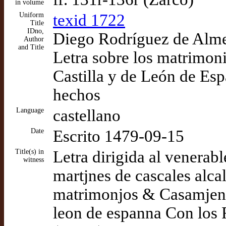
in volume
Uniform
texid 1722
Title
IDno,
Diego Rodríguez de Almel
Author
and Title
Letra sobre los matrimoni
Castilla y de León de Esp
hechos
Language
castellano
Date
Escrito 1479-09-15
Title(s) in
Letra dirigida al venerab
witness
martjnes de cascales alca
matrimonjos & Casamjento
leon de espanna Con los 