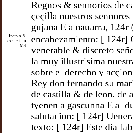
Regnos & sennorios de ca
çeçilla nuestros sennores
gujana E a nauarra, 124r 
Incipits &
encabezamiento: [ 124r] C
explicits in
MS
venerable & discreto seño
la muy illustrisima nuest
sobre el derecho y acçion 
Rey don fernando su mar
de castilla & de leon. de
tyenen a gascunna E al d
salutación: [ 124r] Uener
texto: [ 124r] Este dia f