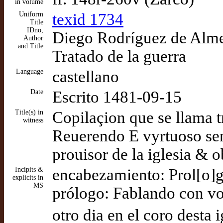
in volume
Uniform
texid 1734
Title
IDno,
Diego Rodríguez de Almel
Author
and Title
Tratado de la guerra
Language
castellano
Date
Escrito 1481-09-15
Title(s) in
Copilaçion que se llama tr
witness
Reuerendo E vyrtuoso se
prouisor de la iglesia & 
Incipits &
encabezamiento: Prol[o]
explicits in
MS
prólogo: Fablando con vo
otro dia en el coro desta 