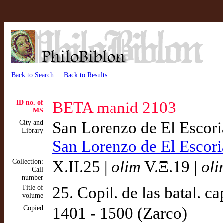
Back to Search
Back to Results
ID no. of
BETA manid 2103
MS
City and
San Lorenzo de El Escor
Library
San Lorenzo de El Escor
Collection:
X.II.25 |
olim
V.Ξ.19 |
ol
Call
number
Title of
25. Copil. de las batal. ca
volume
Copied
1401 - 1500 (Zarco)