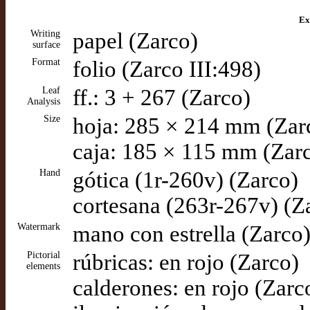
Ex
Writing
papel (Zarco)
surface
Format
folio (Zarco III:498)
Leaf
ff.: 3 + 267 (Zarco)
Analysis
Size
hoja: 285 × 214 mm (Zar
caja: 185 × 115 mm (Zar
Hand
gótica (1r-260v) (Zarco)
cortesana (263r-267v) (Z
Watermark
mano con estrella (Zarco
Pictorial
rúbricas: en rojo (Zarco)
elements
calderones: en rojo (Zarc