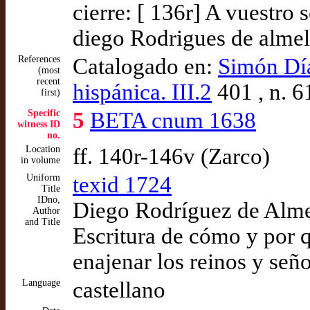
cierre: [ 136r] A vuestro
diego Rodrigues de alme
References
Catalogado en:
Simón Díaz
(most
recent
hispánica. III.2
401 , n. 6
first)
Specific
5
BETA cnum 1638
witness ID
no.
Location
ff. 140r-146v (Zarco)
in volume
Uniform
texid 1724
Title
IDno,
Diego Rodríguez de Almel
Author
and Title
Escritura de cómo y por qu
enajenar los reinos y señ
Language
castellano