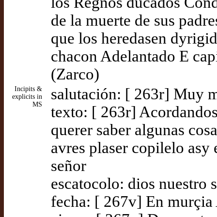
los Regnos ducados Cond
de la muerte de sus padre
que los heredasen dyrigi
chacon Adelantado E cap
(Zarco)
Incipits &
salutación: [ 263r] Muy 
explicits in
MS
texto: [ 263r] Acordando
querer saber algunas cos
avres plaser copilelo as
señor
escatocolo: dios nuestro
fecha: [ 267v] En murçia 