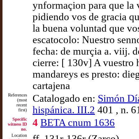
ynformaçion para que la 
pidiendo vos de gracia q
la buena voluntad que vo
escatocolo: Nuestro senn
fecha: de murçia a. viij. 
cierre: [ 130v] A vuestro
mandareys es presto: die
cartajena
References
Catalogado en:
Simón Díaz
(most
recent
hispánica. III.2
401 , n. 6
first)
Specific
4
BETA cnum 1636
witness ID
no.
Location
ff. 131r-136r (Zarco)