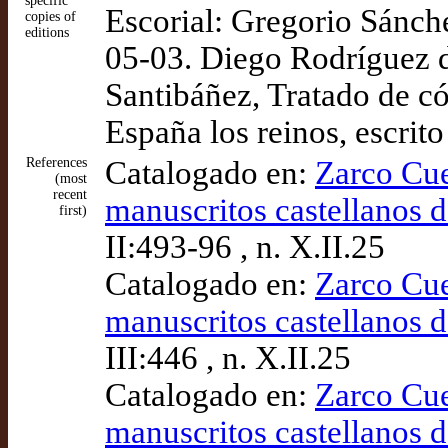
specific
Escorial: Gregorio Sánche
copies of
editions
05-03. Diego Rodríguez d
Santibáñez, Tratado de c
España los reinos, escrit
References
Catalogado en:
Zarco Cue
(most
recent
manuscritos castellanos d
first)
II:493-96 , n. X.II.25
Catalogado en:
Zarco Cue
manuscritos castellanos d
III:446 , n. X.II.25
Catalogado en:
Zarco Cue
manuscritos castellanos d