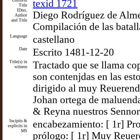
Uniform
texid 1721
Title
IDno,
Diego Rodríguez de Almel
Author
and Title
Compilación de las batal
Language
castellano
Date
Escrito 1481-12-20
Title(s) in
Tractado que se llama cop
witness
son contenjdas en las est
dirigido al muy Reuerend
Johan ortega de maluenda
& Reyna nuestros Sennore
Incipits &
encabezamiento: [ 1r] Pr
explicits in
MS
prólogo: [ 1r] Muy Reuer