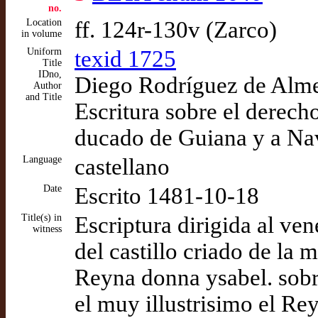
no.
Location
ff. 124r-130v (Zarco)
in volume
Uniform
texid 1725
Title
IDno,
Diego Rodríguez de Almel
Author
and Title
Escritura sobre el derech
ducado de Guiana y a Na
Language
castellano
Date
Escrito 1481-10-18
Title(s) in
Escriptura dirigida al ve
witness
del castillo criado de la 
Reyna donna ysabel. sobre
el muy illustrisimo el Re