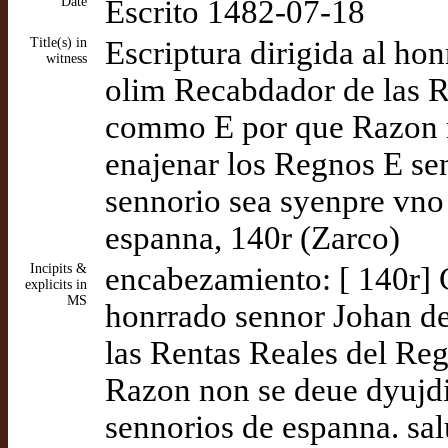
Date
Escrito 1482-07-18
Title(s) in
Escriptura dirigida al h
witness
olim Recabdador de las R
commo E por que Razon n
enajenar los Regnos E sen
sennorio sea syenpre vn
espanna, 140r (Zarco)
Incipits &
encabezamiento: [ 140r] C
explicits in
MS
honrrado sennor Johan d
las Rentas Reales del R
Razon non se deue dyujdi
sennorios de espanna. sa