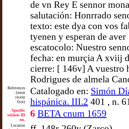
de vn Rey E sennor mona
salutación: Honrrado sen
texto: este dya con vos 
tyenen y esperan de aver
escatocolo: Nuestro senn
fecha: en murçia A xviij 
cierre: [ 146v] A vuestr
Rodrigues de almela Can
References
Catalogado en:
Simón Díaz
(most
recent
hispánica. III.2
401 , n. 6
first)
Specific
6
BETA cnum 1659
witness ID
no.
Location
ff. 148r-260v (Zarco)