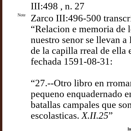
III:498 , n. 27
Note
Zarco III:496-500 transcri
“Relacion e memoria de l
nuestro senor se llevan a
de la capilla rreal de ell
fechada 1591-08-31:
“27.--Otro libro en rroma
pequeno enquadernado en 
batallas campales que son
escolasticas.
X.II.25
”
I