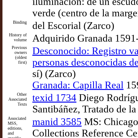
iluminación: de un escudo
verde (centro de la margen
Binding
del Escorial (Zarco)
History of
Adquirido Granada 1591-
volume
Previous
Desconocido: Registro vac
owners
(oldest
personas desconocidas de
first)
sí) (Zarco)
Granada: Capilla Real
159
Other
texid 1734
Diego Rodrígue
Associated
Texts
Santibáñez, Tratado de la
Associated
manid 3585
MS: Chicago:
MSS,
editions,
Collections Reference Ce
and