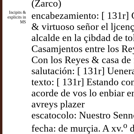
(Zarco)
Incipits &
encabezamiento: [ 131r] C
explicits in
MS
& virtuoso señor el ljcen
alcalde en la çibdad de t
Casamjentos entre los Rey
Con los Reyes & casa de 
salutación: [ 131r] Uener
texto: [ 131r] Estando co
acorde de vos lo enbiar e
avreys plazer
escatocolo: Nuestro Senn
o
fecha: de murçia. A xv.
d