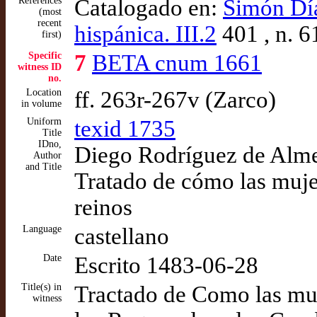
References
Catalogado en:
Simón Díaz
(most
recent
hispánica. III.2
401 , n. 6
first)
Specific
7
BETA cnum 1661
witness ID
no.
Location
ff. 263r-267v (Zarco)
in volume
Uniform
texid 1735
Title
IDno,
Diego Rodríguez de Almel
Author
and Title
Tratado de cómo las muje
reinos
Language
castellano
Date
Escrito 1483-06-28
Title(s) in
Tractado de Como las mu
witness