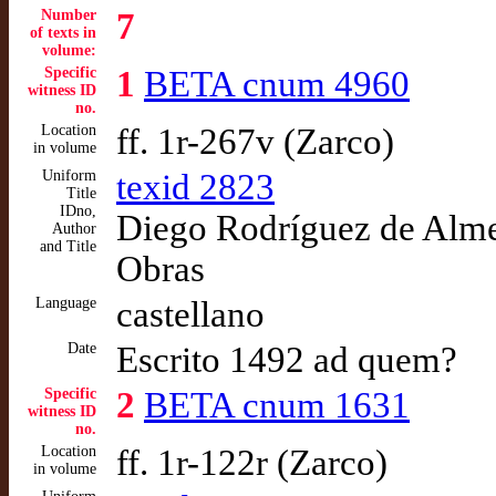
Number
7
of texts in
volume:
Specific
1
BETA cnum 4960
witness ID
no.
Location
ff. 1r-267v (Zarco)
in volume
Uniform
texid 2823
Title
IDno,
Diego Rodríguez de Almel
Author
and Title
Obras
Language
castellano
Date
Escrito 1492 ad quem?
Specific
2
BETA cnum 1631
witness ID
no.
Location
ff. 1r-122r (Zarco)
in volume