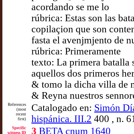
acordando se me lo
rúbrica: Estas son las bat
copilaçion que son conte
fasta el avenjmjento de n
rúbrica: Primeramente
texto: La primera batalla 
aquellos dos primeros h
& tomo la dicha villa de 
& Reyna nuestros sennor
References
Catalogado en:
Simón Díaz
(most
recent
hispánica. III.2
400 , n. 6
first)
Specific
3
BETA cnum 1640
witness ID