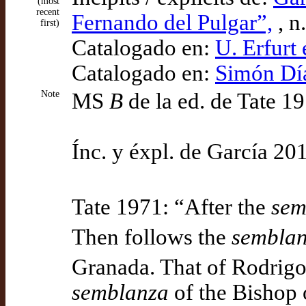
(most
recent
Fernando del Pulgar”,
, n
first)
Catalogado en:
U. Erfurt 
Catalogado en:
Simón Díaz
Note
MS
B
de la ed. de Tate 1
Ínc. y éxpl. de García 20
Tate 1971: “After the
sem
Then follows the
sembla
Granada. That of Rodrigo 
semblanza
of the Bishop 