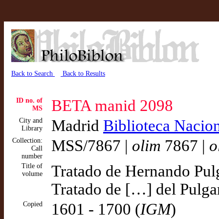
Back to Search
Back to Results
ID no. of
BETA manid 2098
MS
City and
Madrid
Biblioteca Nacio
Library
Collection:
MSS/7867 |
olim
7867 |
o
Call
number
Title of
Tratado de Hernando Pulga
volume
Tratado de […] del Pulgar
Copied
1601 - 1700 (
IGM
)