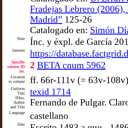
Fradejas Lebrero (2006), 
Madrid”
125-26
Catalogado en:
Simón Díaz
Note
Ínc. y éxpl. de García 20
Internet
https://database.factgri
Specific
2
BETA cnum 5962
witness ID
no.
Location
ff. 66r-111v (= 63v-108v
in volume
Uniform
texid 1714
Title
IDno,
Fernando de Pulgar. Claro
Author
and Title
Language
castellano
Date
Escrito 1483 a quo - 14