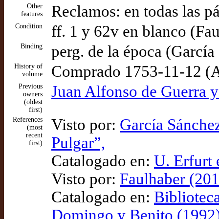
Other
Reclamos: en todas las p
features
Condition
ff. 1 y 62v en blanco (Fa
Binding
perg. de la época (García
History of
Comprado 1753-11-12 (A
volume
Previous
Juan Alfonso de Guerra y
owners
(oldest
first)
References
Visto por:
García Sánchez
(most
recent
Pulgar”,
first)
Catalogado en:
U. Erfurt 
Visto por:
Faulhaber (201
Catalogado en:
Bibliotec
Domingo y Benito (1992),