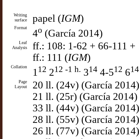
Writing
papel (
IGM
)
surface
Format
o
4
(García 2014)
Leaf
ff.: 108: 1-62 + 66-111 +
Analysis
ff.: 111 (
IGM
)
Collation
12
12 -1 h.
14
12
14
1
2
3
4-5
6
Page
20 ll. (24v) (García 2014
Layout
21 ll. (25r) (García 2014)
33 ll. (44v) (García 2014
28 ll. (55v) (García 2014
26 ll. (77v) (García 2014