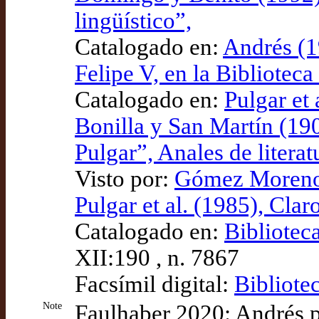
lingüístico”,
Catalogado en:
Andrés (19
Felipe V, en la Bibliotec
Catalogado en:
Pulgar et 
Bonilla y San Martín (19
Pulgar”, Anales de litera
Visto por:
Gómez Moreno (
Pulgar et al. (1985), Clar
Catalogado en:
Bibliotec
XII:190 , n. 7867
Facsímil digital:
Bibliote
Note
Faulhaber 2020: Andrés po