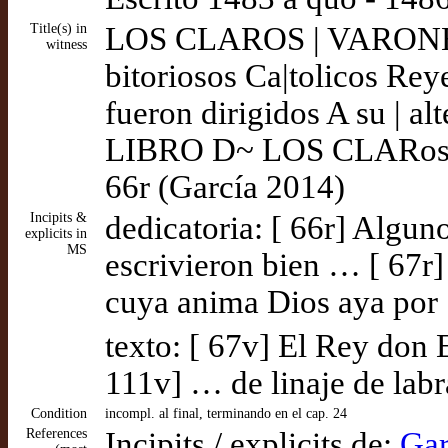
Title(s) in
LOS CLAROS | VARONES 
witness
bitoriosos Ca|tolicos Re
fueron dirigidos A su | al
LIBRO D~ LOS CLARos | b
66r (García 2014)
Incipits &
dedicatoria: [ 66r] Algu
explicits in
MS
escrivieron bien … [ 67r
cuya anima Dios aya por 
texto: [ 67v] El Rey don 
111v] … de linaje de labr
Condition
incompl. al final, terminando en el cap. 24
References
Incipits / explicits de:
Gar