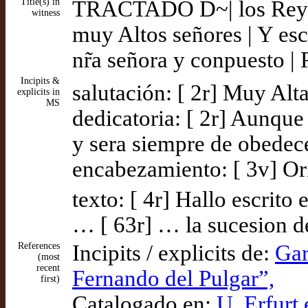
Title(s) in
TRACTADO D~| los Reyes D
witness
muy Altos señores | Y esc
nr̃a señora y conpuesto |
Incipits &
salutación: [ 2r] Muy Alt
explicits in
MS
dedicatoria: [ 2r] Aunqu
y sera siempre de obedece
encabezamiento: [ 3v] Or
texto: [ 4r] Hallo escrito
… [ 63r] … la sucesion de
References
Incipits / explicits de:
Gar
(most
recent
Fernando del Pulgar”,
first)
Catalogado en:
U. Erfurt 