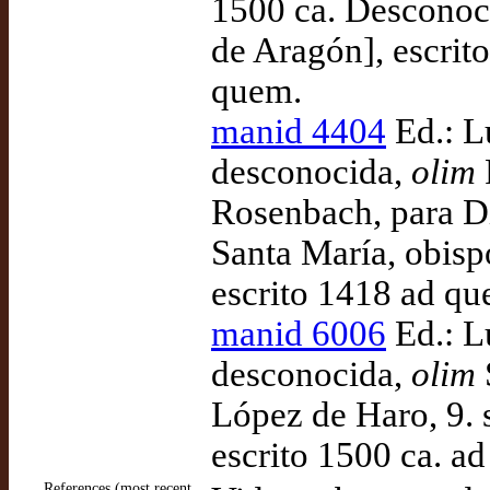
1500 ca. Desconoci
de Aragón], escrit
quem.
manid 4404
Ed.: L
desconocida,
olim
Rosenbach, para Di
Santa María, obisp
escrito 1418 ad qu
manid 6006
Ed.: L
desconocida,
olim
López de Haro, 9. 
escrito 1500 ca. a
References (most recent