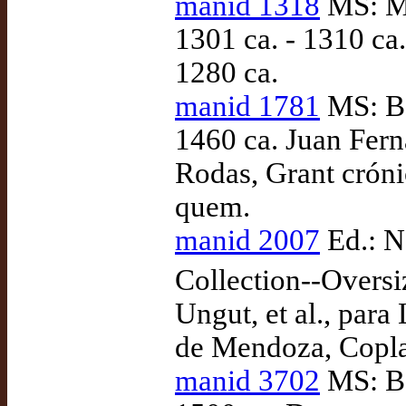
manid 1318
MS: Ma
1301 ca. - 1310 ca
1280 ca.
manid 1781
MS: Ba
1460 ca. Juan Fern
Rodas, Grant cróni
quem.
manid 2007
Ed.: N
Collection--Overs
Ungut, et al., par
de Mendoza, Coplas
manid 3702
MS: Ba