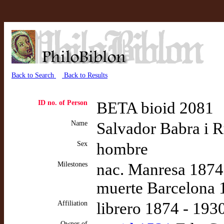
Back to Search
Back to Results
ID no. of Person
BETA bioid 2081
Name
Salvador Babra i R
Sex
hombre
Milestones
nac. Manresa 187
muerte Barcelona 
Affiliation
librero 1874 - 193
Owner of