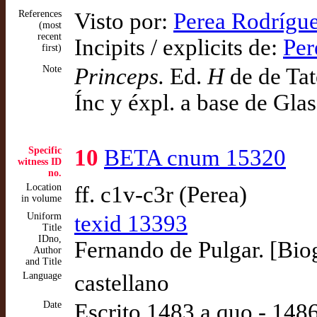
References
Visto por:
Perea Rodrígue
(most
recent
Incipits / explicits de:
Per
first)
Note
Princeps.
Ed.
H
de de Tat
Ínc y éxpl. a base de Gla
Specific
10
BETA cnum 15320
witness ID
no.
Location
ff. c1v-c3r (Perea)
in volume
Uniform
texid 13393
Title
IDno,
Fernando de Pulgar. [Biog
Author
and Title
Language
castellano
Date
Escrito 1483 a quo - 14