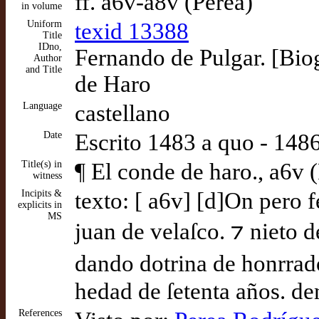
ff. a6v-a8v (Perea)
in volume
Uniform
texid 13388
Title
IDno,
Fernando de Pulgar. [Bio
Author
and Title
de Haro
Language
castellano
Date
Escrito 1483 a quo - 14
Title(s) in
¶ El conde de haro., a6v 
witness
Incipits &
texto: [ a6v] [d]On pero f
explicits in
MS
juan de velaſco. ⁊ nieto 
dando dotrina de honrrad
hedad de ſetenta años. de
References