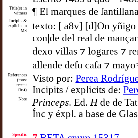
Title(s) in
¶ El marques de ſantillana
witness
Incipits &
texto: [ a8v] [d]On yñigo
explicits in
MS
con|de del real de mança
dexo villas ⁊ logares ⁊ r
allende deſu caſa ⁊ mayoꝛ
References
Visto por:
Perea Rodrígue
(most
recent
Incipits / explicits de:
Per
first)
Note
Princeps.
Ed.
H
de de Tat
Ínc y éxpl. a base de Gla
Specific
7
BETA cnum 15317