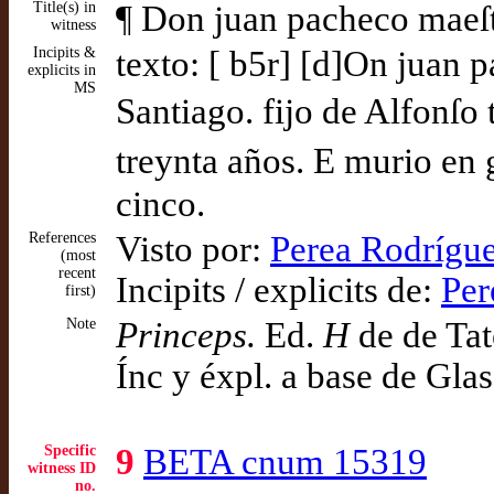
Title(s) in
¶ Don juan pacheco maeſtr
witness
Incipits &
texto: [ b5r] [d]On juan 
explicits in
MS
Santiago. fijo de Alfonſo
treynta años. E murio en 
cinco.
References
Visto por:
Perea Rodrígue
(most
recent
Incipits / explicits de:
Per
first)
Note
Princeps.
Ed.
H
de de Tat
Ínc y éxpl. a base de Gla
Specific
9
BETA cnum 15319
witness ID
no.