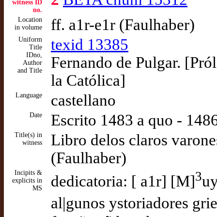
witness ID
no.
Location
ff. a1r-e1r (Faulhaber)
in volume
Uniform
texid 13385
Title
IDno,
Fernando de Pulgar. [Pról
Author
and Title
la Católica]
Language
castellano
Date
Escrito 1483 a quo - 14
Title(s) in
Libro delos claros varones
witness
(Faulhaber)
Incipits &
3
dedicatoria: [ a1r] [M]
uy
explicits in
MS
al|gunos ystoriadores gri