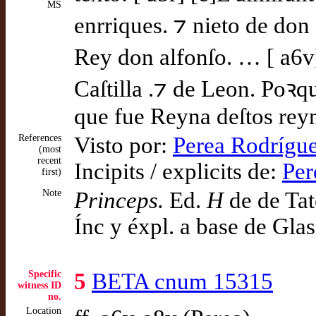
MS
enrriques. ⁊ nieto de don 
Rey don alfonſo. … [ a6v]
Caſtilla .⁊ de Leon. Poꝛqu
que fue Reyna deſtos rey
References
Visto por:
Perea Rodrígue
(most
recent
Incipits / explicits de:
Per
first)
Note
Princeps.
Ed.
H
de de Tat
Ínc y éxpl. a base de Gla
Specific
5
BETA cnum 15315
witness ID
no.
Location