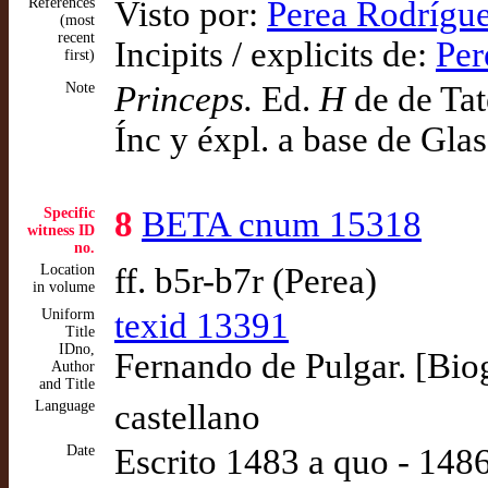
References
Visto por:
Perea Rodrígue
(most
recent
Incipits / explicits de:
Per
first)
Note
Princeps.
Ed.
H
de de Tat
Ínc y éxpl. a base de Gla
Specific
8
BETA cnum 15318
witness ID
no.
Location
ff. b5r-b7r (Perea)
in volume
Uniform
texid 13391
Title
IDno,
Fernando de Pulgar. [Bio
Author
and Title
Language
castellano
Date
Escrito 1483 a quo - 14