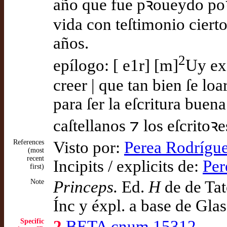
año que fue pꝛoueydo poꝛ 
vida con teſtimonio cierto
años.
2
epílogo: [ e1r] [m]
Uy ex
creer | que tan bien ſe l
para ſer la eſcritura buen
caſtellanos ⁊ los eſcritoꝛ
References
Visto por:
Perea Rodrígue
(most
recent
Incipits / explicits de:
Per
first)
Note
Princeps.
Ed.
H
de de Tat
Ínc y éxpl. a base de Gla
Specific
2
BETA cnum 15312