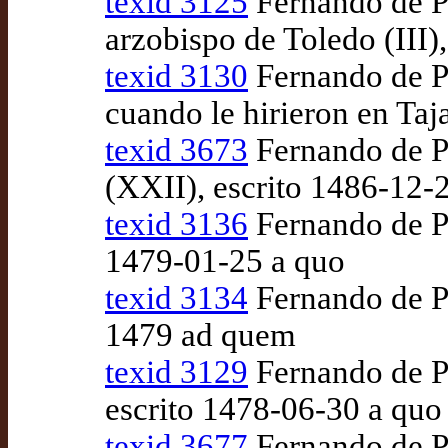
texid 3125
Fernando de Pu
arzobispo de Toledo (III)
texid 3130
Fernando de Pu
cuando le hirieron en Taj
texid 3673
Fernando de Pu
(XXII), escrito 1486-12
texid 3136
Fernando de Pu
1479-01-25 a quo
texid 3134
Fernando de Pul
1479 ad quem
texid 3129
Fernando de Pu
escrito 1478-06-30 a quo
texid 3677
Fernando de Pul