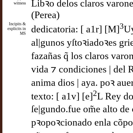
Libꝛo delos claros varones
witness
(Perea)
Incipits &
3
dedicatoria: [ a1r] [M]
Uy
explicits in
MS
al|gunos yſtoꝛiadoꝛes gri
fazañas q̃ los claros va
vida ⁊ condiciones | del 
anima dios | aya. poꝛ aue
2
texto: [ a1v] [e]
L Rey don
ſe|gundo.fue om̃e alto de
pꝛopoꝛcionado enla cõpoſ