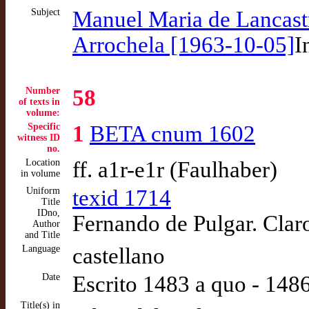
Subject
Manuel Maria de Lancastr
Arrochela [1963-10-05]
I
Number
58
of texts in
volume:
Specific
1
BETA cnum 1602
witness ID
no.
Location
ff. a1r-e1r (Faulhaber)
in volume
Uniform
texid 1714
Title
IDno,
Fernando de Pulgar. Claro
Author
and Title
Language
castellano
Date
Escrito 1483 a quo - 14
Title(s) in