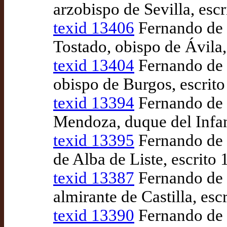
arzobispo de Sevilla, es
texid 13406
Fernando de P
Tostado, obispo de Ávila
texid 13404
Fernando de P
obispo de Burgos, escrit
texid 13394
Fernando de 
Mendoza, duque del Infan
texid 13395
Fernando de P
de Alba de Liste, escrit
texid 13387
Fernando de P
almirante de Castilla, es
texid 13390
Fernando de P