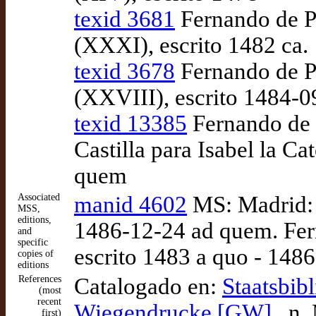
texid 3681
Fernando de Pu
(XXXI), escrito 1482 ca.
texid 3678
Fernando de Pul
(XXVIII), escrito 1484-0
texid 13385
Fernando de P
Castilla para Isabel la Ca
quem
Associated
manid 4602
MS: Madrid: 
MSS,
editions,
1486-12-24 ad quem. Fern
and
specific
escrito 1483 a quo - 148
copies of
editions
References
Catalogado en:
Staatsbib
(most
recent
Wiegendrucke [GW]
, n.
first)