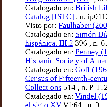
Catalogado en:
British Li
Catalog [ISTC]
, n. ip01
Visto por:
Faulhaber (200
Catalogado en:
Simón Díaz
hispánica. III.2
396 , n. 6
Catalogado en:
Penney (1
Hispanic Society of Amer
Catalogado en:
Goff (196
Census of Fifteenth-cen
Collections
514 , n. P-11
Catalogado en:
Vindel (1
el siglo XV
VI:64 , n. 9