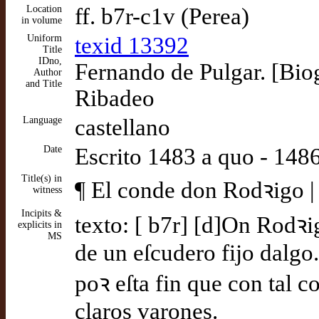
Location
ff. b7r-c1v (Perea)
in volume
Uniform
texid 13392
Title
IDno,
Fernando de Pulgar. [Bio
Author
and Title
Ribadeo
Language
castellano
Date
Escrito 1483 a quo - 14
Title(s) in
¶ El conde don Rodꝛigo | 
witness
Incipits &
texto: [ b7r] [d]On Rodꝛi
explicits in
MS
de un eſcudero fijo dalgo
poꝛ eſta fin que con tal c
claros varones.