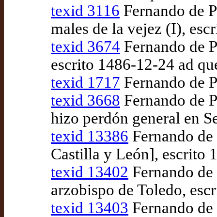
texid 3116
Fernando de Pu
males de la vejez (I), es
texid 3674
Fernando de Pu
escrito 1486-12-24 ad q
texid 1717
Fernando de P
texid 3668
Fernando de P
hizo perdón general en Se
texid 13386
Fernando de P
Castilla y León], escrit
texid 13402
Fernando de P
arzobispo de Toledo, esc
texid 13403
Fernando de P