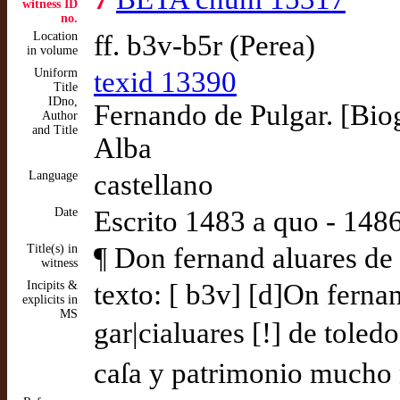
witness ID
no.
Location
ff. b3v-b5r (Perea)
in volume
Uniform
texid 13390
Title
IDno,
Fernando de Pulgar. [Bio
Author
and Title
Alba
Language
castellano
Date
Escrito 1483 a quo - 14
Title(s) in
¶ Don fernand aluares de 
witness
Incipits &
texto: [ b3v] [d]On fernan
explicits in
MS
gar|cialuares [!] de toled
caſa y patrimonio mucho m