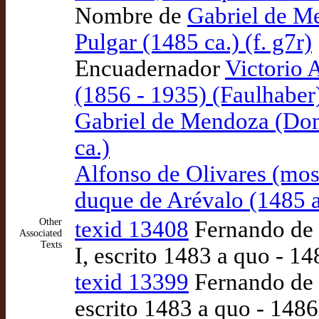
Nombre de
Gabriel de M
Pulgar (1485 ca.) (f. g7r)
Encuadernador
Victorio 
(1856 - 1935) (Faulhaber
Gabriel de Mendoza (Don
ca.)
Alfonso de Olivares (mos
duque de Arévalo (1485 
Other
texid 13408
Fernando de P
Associated
Texts
I, escrito 1483 a quo - 
texid 13399
Fernando de P
escrito 1483 a quo - 148