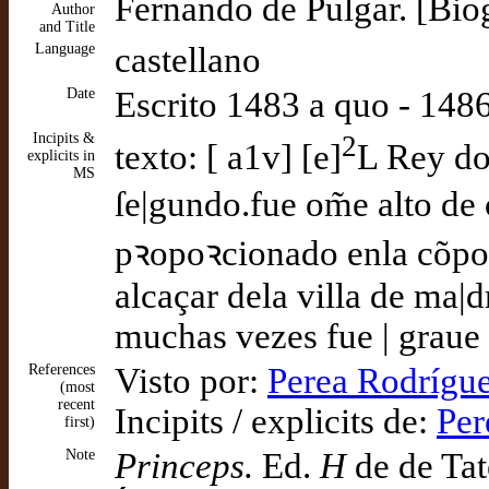
Fernando de Pulgar. [Biog
Author
and Title
Language
castellano
Date
Escrito 1483 a quo - 14
Incipits &
2
texto: [ a1v] [e]
L Rey don
explicits in
MS
ſe|gundo.fue om̃e alto de
pꝛopoꝛcionado enla cõpoſ
alcaçar dela villa de ma|d
muchas vezes fue | graue
References
Visto por:
Perea Rodrígue
(most
recent
Incipits / explicits de:
Per
first)
Note
Princeps.
Ed.
H
de de Tat