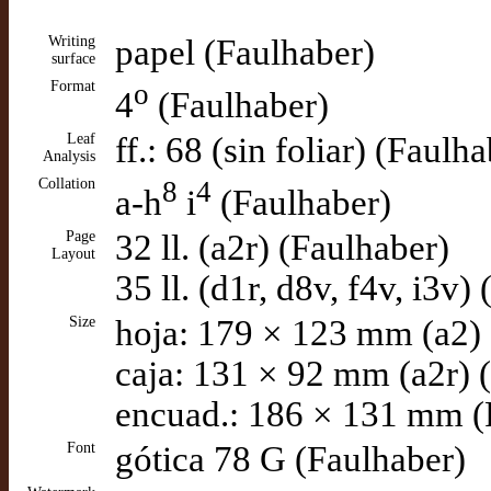
Writing
papel (Faulhaber)
surface
Format
o
4
(Faulhaber)
Leaf
ff.: 68 (sin foliar) (Faulh
Analysis
Collation
8
4
a-h
i
(Faulhaber)
Page
32 ll. (a2r) (Faulhaber)
Layout
35 ll. (d1r, d8v, f4v, i3v)
Size
hoja: 179 × 123 mm (a2) 
caja: 131 × 92 mm (a2r) 
encuad.: 186 × 131 mm (
Font
gótica 78 G (Faulhaber)