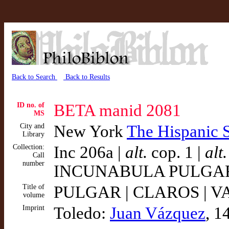
Back to Search
Back to Results
ID no. of
BETA manid 2081
MS
City and
New York
The Hispanic 
Library
Collection:
Inc 206a |
alt.
cop. 1 |
alt.
Call
number
INCUNABULA PULGAR, He
Title of
PULGAR | CLAROS | V
volume
Imprint
Toledo:
Juan Vázquez
, 1