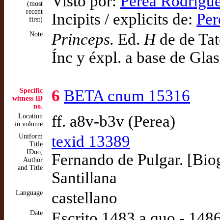
Visto por:
Perea Rodrígue
(most
recent
Incipits / explicits de:
Per
first)
Note
Princeps.
Ed.
H
de de Tat
Ínc y éxpl. a base de Gla
Specific
6
BETA cnum 15316
witness ID
no.
Location
ff. a8v-b3v (Perea)
in volume
Uniform
texid 13389
Title
IDno,
Fernando de Pulgar. [Bio
Author
and Title
Santillana
Language
castellano
Date
Escrito 1483 a quo - 14