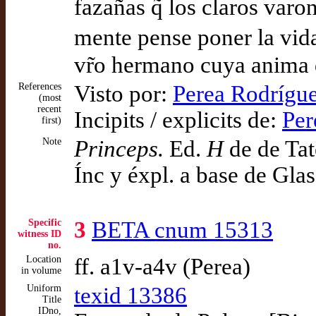
fazañas q̃ los claros varo
mente pense poner la vida
vr̃o hermano cuya anima d
References
Visto por:
Perea Rodrígue
(most
recent
Incipits / explicits de:
Per
first)
Note
Princeps.
Ed.
H
de de Tat
Ínc y éxpl. a base de Gla
Specific
3
BETA cnum 15313
witness ID
no.
Location
ff. a1v-a4v (Perea)
in volume
Uniform
texid 13386
Title
IDno,