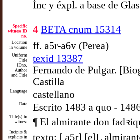
Ínc y éxpl. a base de Gla
Specific
4
BETA cnum 15314
witness ID
no.
Location
ff. a5r-a6v (Perea)
in volume
Uniform
texid 13387
Title
IDno,
Fernando de Pulgar. [Biog
Author
and Title
Castilla
Language
castellano
Date
Escrito 1483 a quo - 14
Title(s) in
¶ El almirante don fadꝛiq
witness
Incipits &
texto: [ a5r] [e]L almiran
explicits in