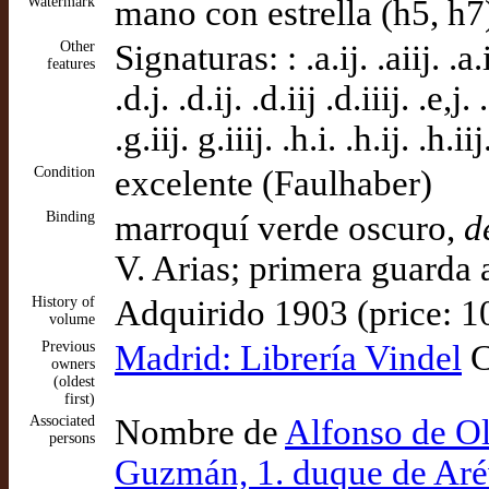
Watermark
mano con estrella (h5, h7
Other
Signaturas: : .a.ij. .aiij. .a.iii
features
.d.j. .d.ij. .d.iij .d.iiij. .e,j. .e
.g.iij. g.iiij. .h.i. .h.ij. .h.ii
Condition
excelente (Faulhaber)
Binding
marroquí verde oscuro,
d
V. Arias; primera guarda a
History of
Adquirido 1903 (price: 1
volume
Previous
Madrid: Librería Vindel
C
owners
(oldest
first)
Associated
Nombre de
Alfonso de Ol
persons
Guzmán, 1. duque de Arév