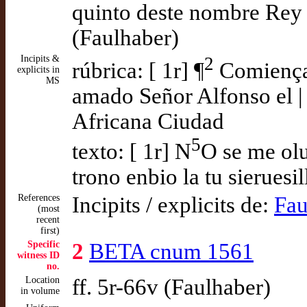
quinto deste nombre Rey d
(Faulhaber)
Incipits &
2
rúbrica: [ 1r] ¶
Comiença 
explicits in
MS
amado Señor Alfonso el | 
Africana Ciudad
5
texto: [ 1r] N
O se me olu
trono enbio la tu sieruesil
References
Incipits / explicits de:
Fau
(most
recent
first)
Specific
2
BETA cnum 1561
witness ID
no.
Location
ff. 5r-66v (Faulhaber)
in volume