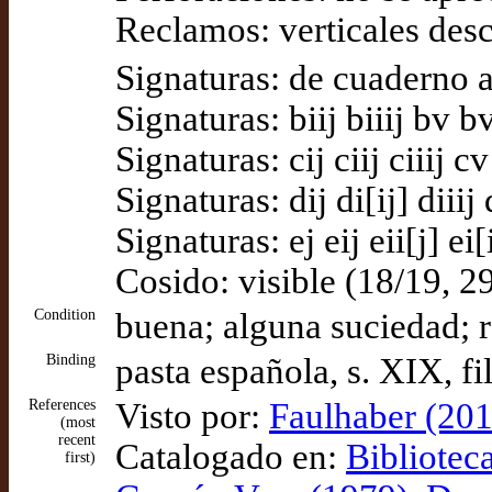
Reclamos: verticales desc
Signaturas: de cuaderno a
Signaturas: biij biiij bv 
Signaturas: cij ciij ciiij 
Signaturas: dij di[ij] diii
Signaturas: ej eij eii[j] ei
Cosido: visible (18/19, 2
Condition
buena; alguna suciedad; r
Binding
pasta española, s. XIX, f
References
Visto por:
Faulhaber (201
(most
recent
Catalogado en:
Bibliotec
first)