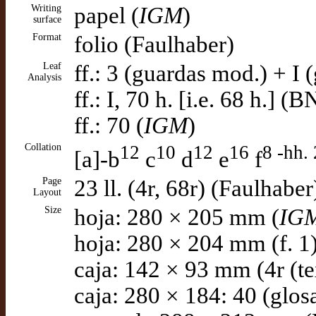
Writing
papel (
IGM
)
surface
Format
folio (Faulhaber)
Leaf
ff.: 3 (guardas mod.) + I 
Analysis
ff.: I, 70 h. [i.e. 68 h.] (
ff.: 70 (
IGM
)
Collation
12
10
12
16
8 -hh. 
[a]-b
c
d
e
f
Page
23 ll. (4r, 68r) (Faulhaber
Layout
Size
hoja: 280 × 205 mm (
IG
hoja: 280 × 204 mm (f. 1
caja: 142 × 93 mm (4r (te
caja: 280 × 184: 40 (glos