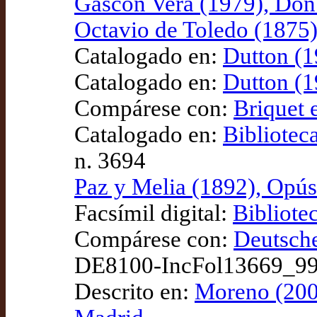
Gascón Vera (1979), Don 
Octavio de Toledo (1875)
Catalogado en:
Dutton (1
Catalogado en:
Dutton (1
Compárese con:
Briquet e
Catalogado en:
Bibliotec
n. 3694
Paz y Melia (1892), Opúsc
Facsímil digital:
Bibliote
Compárese con:
Deutsche
DE8100-IncFol13669_9
Descrito en:
Moreno (2002