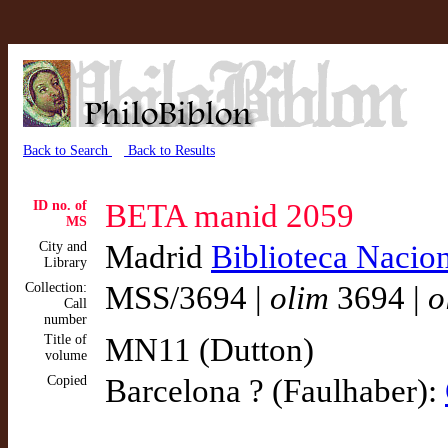
Back to Search
Back to Results
ID no. of
BETA manid 2059
MS
City and
Madrid
Biblioteca Nacio
Library
Collection:
MSS/3694 |
olim
3694 |
o
Call
number
Title of
MN11 (Dutton)
volume
Copied
Barcelona ? (Faulhaber):