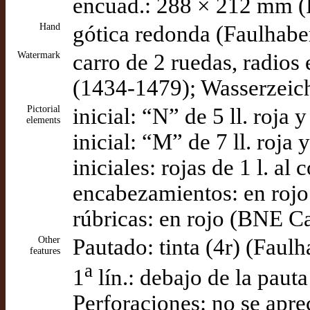
encuad.: 288 × 212 mm (
Hand
gótica redonda (Faulhabe
Watermark
carro de 2 ruedas, radios e
(1434-1479); Wasserzei
Pictorial
inicial: “N” de 5 ll. roja
elements
inicial: “M” de 7 ll. roja
iniciales: rojas de 1 l. a
encabezamientos: en rojo
rúbricas: en rojo (BNE Ca
Other
Pautado: tinta (4r) (Faulh
features
a
1
lín.: debajo de la pauta
Perforaciones: no se apre