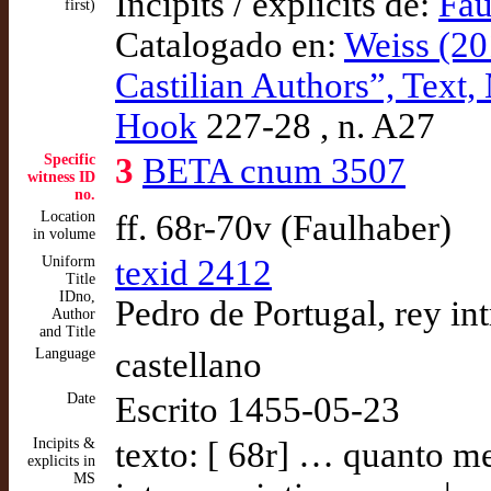
Incipits / explicits de:
Fau
first)
Catalogado en:
Weiss (20
Castilian Authors”, Text,
Hook
227-28 , n. A27
Specific
3
BETA cnum 3507
witness ID
no.
Location
ff. 68r-70v (Faulhaber)
in volume
Uniform
texid 2412
Title
IDno,
Pedro de Portugal, rey in
Author
and Title
Language
castellano
Date
Escrito 1455-05-23
Incipits &
texto: [ 68r] … quanto m
explicits in
MS