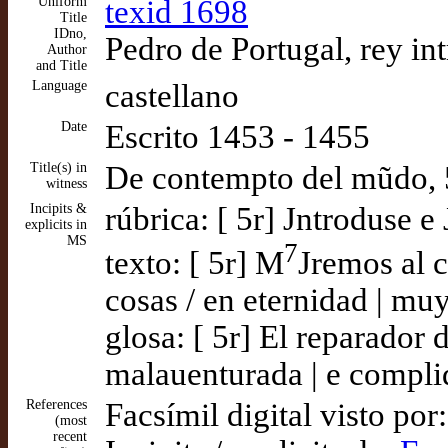
Uniform
texid 1698
Title
IDno,
Pedro de Portugal, rey i
Author
and Title
Language
castellano
Date
Escrito 1453 - 1455
Title(s) in
De contempto del mũdo, 
witness
Incipits &
rúbrica: [ 5r] Jntroduse e
explicits in
MS
7
texto: [ 5r] M
Jremos al 
cosas / en eternidad | mu
glosa: [ 5r] El reparador 
malauenturada | e complid
References
Facsímil digital visto por
(most
recent