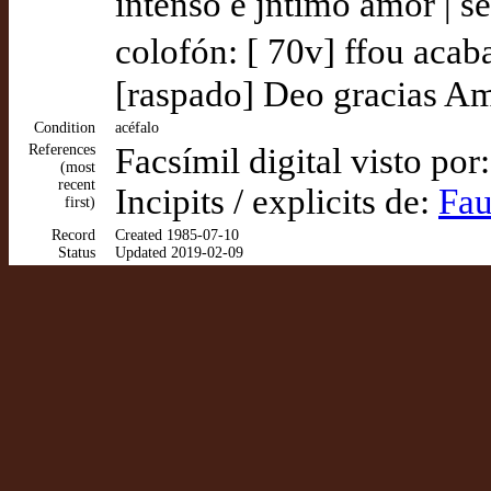
intenso e jntimo amor | se
colofón: [ 70v] ffou acab
[raspado] Deo gracias A
Condition
acéfalo
References
Facsímil digital visto por
(most
recent
Incipits / explicits de:
Fau
first)
Record
Created 1985-07-10
Status
Updated 2019-02-09