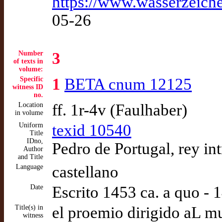
https://www.wasserzeich
05-26
Number
3
of texts in
volume:
Specific
1
BETA cnum 12125
witness ID
no.
Location
ff. 1r-4v (Faulhaber)
in volume
Uniform
texid 10540
Title
IDno,
Pedro de Portugal, rey i
Author
and Title
Language
castellano
Date
Escrito 1453 ca. a quo -
Title(s) in
el proemio dirigido aL m
witness