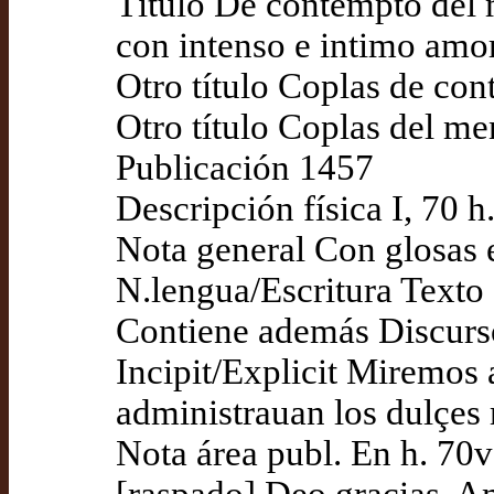
Título De contempto del 
con intenso e intimo amor
Otro título Coplas de co
Otro título Coplas del m
Publicación 1457
Descripción física I, 70 h.
Nota general Con glosas e
N.lengua/Escritura Texto
Contiene además Discurso
Incipit/Explicit Miremos 
administrauan los dulçes 
Nota área publ. En h. 70
[raspado] Deo gracias. A