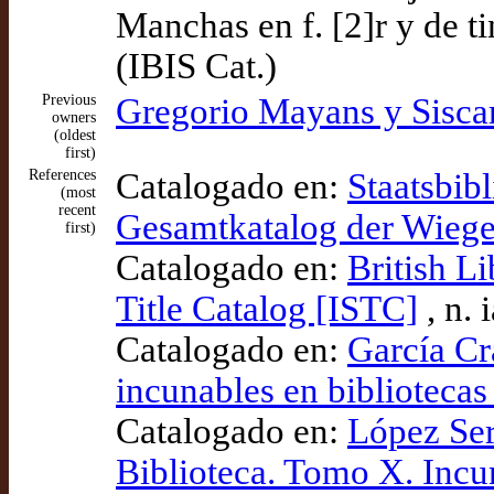
Manchas en f. [2]r y de ti
(IBIS Cat.)
Previous
Gregorio Mayans y Siscar
owners
(oldest
first)
References
Catalogado en:
Staatsbibl
(most
recent
Gesamtkatalog der Wieg
first)
Catalogado en:
British L
Title Catalog [ISTC]
, n.
Catalogado en:
García Cr
incunables en bibliotecas
Catalogado en:
López Ser
Biblioteca. Tomo X. Incu