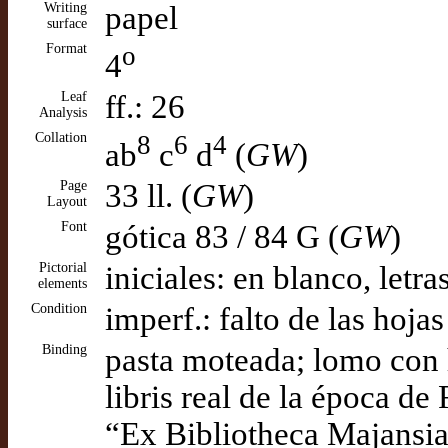
Writing
papel
surface
Format
o
4
Leaf
ff.: 26
Analysis
Collation
8
6
4
ab
c
d
(
GW
)
Page
33 ll. (
GW
)
Layout
Font
gótica 83 / 84 G (
GW
)
Pictorial
iniciales: en blanco, letra
elements
Condition
imperf.: falto de las hojas
Binding
pasta moteada; lomo con 
libris real de la época de 
“Ex Bibliotheca Majansiana