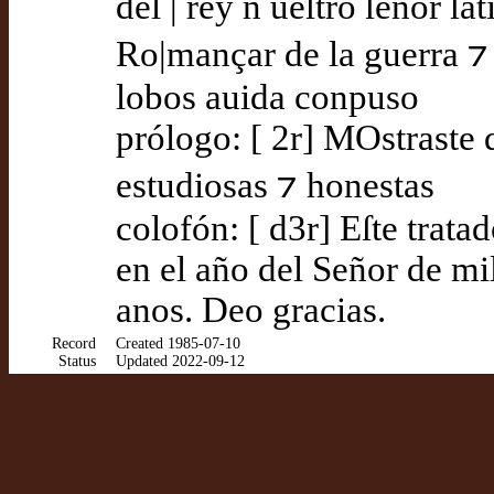
del | rey n ueſtro ſeñor ſa
Ro|mançar de la guerra ⁊ 
lobos auida conpuso
prólogo: [ 2r] MOstraste 
estudiosas ⁊ honestas
colofón: [ d3r] Eſte trat
en el año del Señor de mil
anos. Deo gracias.
Record
Created 1985-07-10
Status
Updated 2022-09-12