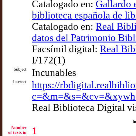
Catalogado en:
Gallardo 
biblioteca española de lib
Catalogado en:
Real Bibl
datos del Patrimonio Bib
Facsímil digital:
Real Bib
I/172(1)
Subject
Incunables
Internet
https://rbdigital.realbibl
c=&m=&s=&cv=&xywh=
Real Biblioteca Digital v
I
Number
1
of texts in