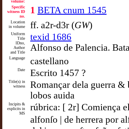
volume:
Specific
1
BETA cnum 1545
witness ID
no.
Location
ff. a2r-d3r (
GW
)
in volume
Uniform
texid 1686
Title
IDno,
Alfonso de Palencia. Bata
Author
and Title
Language
castellano
Date
Escrito 1457 ?
Title(s) in
Romançar dela guerra & b
witness
lobos auida
Incipits &
rúbrica: [ 2r] Comiença el
explicits in
MS
alfonſo | de herrera por al