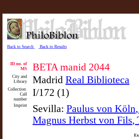
Back to Search
Back to Results
ID no. of
BETA manid 2044
MS
City and
Madrid
Real Biblioteca
Library
Collection:
I/172 (1)
Call
number
Imprint
Sevilla:
Paulus von Köln
Magnus Herbst von Fils
,
Ex