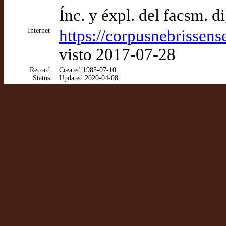
Ínc. y éxpl. del facsm. 
Internet
https://corpusnebrissens
visto 2017-07-28
Record
Created 1985-07-10
Status
Updated 2020-04-08