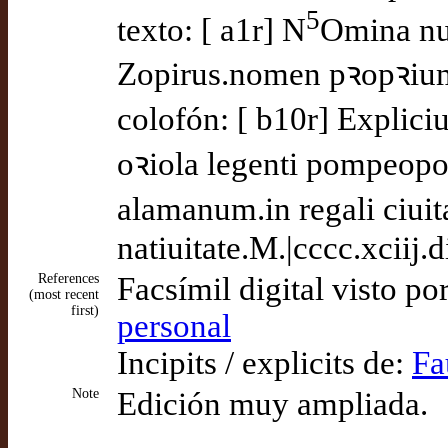
5
texto: [ a1r] N
Omina nu
Zopirus.nomen pꝛopꝛiu
colofón: [ b10r] Explici
oꝛiola legenti pompeopo
alamanum.in regali ciuit
natiuitate.M.|cccc.xciij.d
References
Facsímil digital visto po
(most recent
first)
personal
Incipits / explicits de:
Fa
Note
Edición muy ampliada.