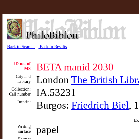
Back to Search
Back to Results
ID no. of
BETA manid 2030
MS
City and
London
The British Libr
Library
Collection:
IA.53231
Call number
Imprint
Burgos:
Friedrich Biel
, 
Ex
Writing
papel
surface