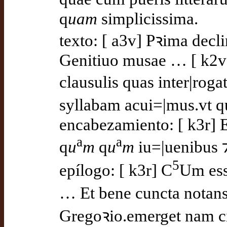
q
uam
simplicissima.
texto: [ a3v] Pꝛima decl
Genitiuo musae … [ k2v
clausulis quas inter|roga
syllabam acui=|mus.vt qui
encabezamiento: [ k3r] E
a
a
q
u
m
q
u
m
iu=|uenibus ⁊
5
epílogo: [ k3r] C
Um ess
… Et bene cuncta notans 
Gregoꝛio.emerget nam cit