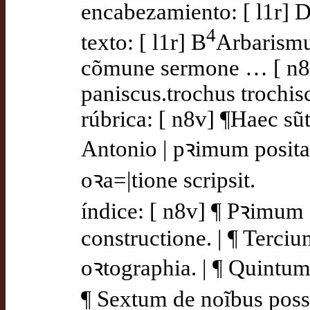
encabezamiento: [ l1r] D
4
texto: [ l1r] B
Arbarismus
cõmune sermone … [ n8v
paniscus.trochus trochis
rúbrica: [ n8v] ¶Haec sũt
Antonio | pꝛimum posita 
oꝛa=|tione scripsit.
índice: [ n8v] ¶ Pꝛimum 
constructione. | ¶ Terciu
oꝛtographia. | ¶ Quintum
¶ Sextum de noĩbus posse