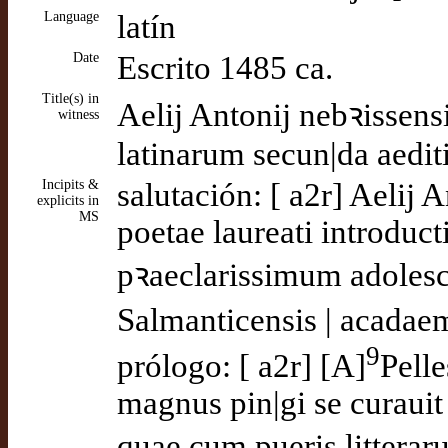
Language
latín
Date
Escrito 1485 ca.
Title(s) in
Aelij Antonij nebꝛissen
witness
latinarum secun|da aedit
Incipits &
salutación: [ a2r] Aelij 
explicits in
MS
poetae laureati introduct
pꝛaeclarissimum adolesc
Salmanticensis | acadaem
9
prólogo: [ a2r] [A]
Pelle
magnus pin|gi se curauit
quae cum pueris litterar