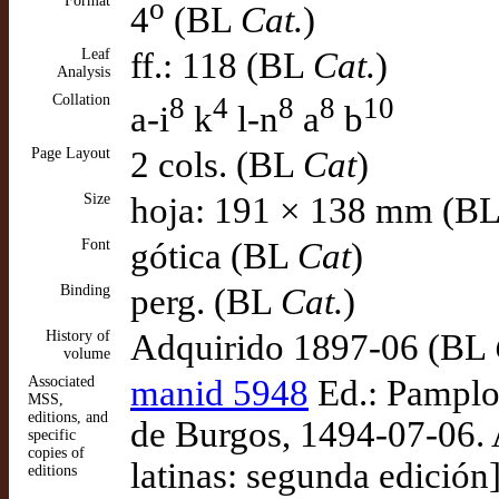
Format
o
4
(BL
Cat.
)
Leaf
ff.: 118 (BL
Cat.
)
Analysis
Collation
8
4
8
8
10
a-i
k
l-n
a
b
Page Layout
2 cols. (BL
Cat
)
Size
hoja: 191 × 138 mm (B
Font
gótica (BL
Cat
)
Binding
perg. (BL
Cat.
)
History of
Adquirido 1897-06 (BL
volume
Associated
manid 5948
Ed.: Pamplon
MSS,
editions, and
de Burgos, 1494-07-06. 
specific
copies of
latinas: segunda edición]
editions