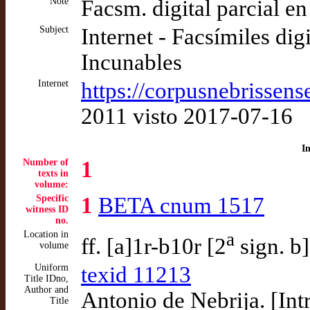
Note
Facsm. digital parcial e
Subject
Internet - Facsímiles dig
Incunables
Internet
https://corpusnebrissens
2011 visto 2017-07-16
I
Number of
1
texts in
volume:
Specific
1
BETA cnum 1517
witness ID
no.
Location in
a
ff. [a]1r-b10r [2
sign. b
volume
Uniform
texid 11213
Title IDno,
Author and
Antonio de Nebrija. [Int
Title