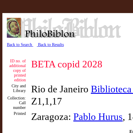
Back to Search
Back to Results
ID no. of
BETA copid 2028
additional
copy of
printed
edition
City and
Rio de Janeiro
Biblioteca
Library
Collection:
Z1,1,17
Call
number
Printed
Zaragoza:
Pablo Hurus
, 
Ex