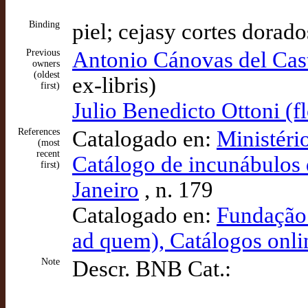
Binding
piel; cejasy cortes dorad
Previous
Antonio Cánovas del Casti
owners
(oldest
ex-libris)
first)
Julio Benedicto Ottoni (f
References
Catalogado en:
Ministéri
(most
recent
Catálogo de incunábulos 
first)
Janeiro
, n. 179
Catalogado en:
Fundação 
ad quem), Catálogos onl
Note
Descr. BNB Cat.: