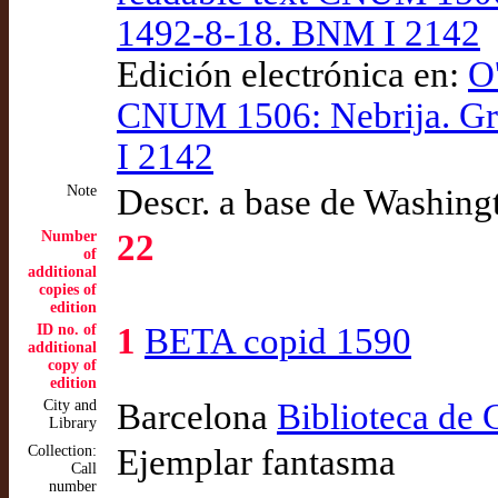
1492-8-18. BNM I 2142
Edición electrónica en:
O'
CNUM 1506: Nebrija. Gra
I 2142
Note
Descr. a base de Washing
Number
22
of
additional
copies of
edition
ID no. of
1
BETA copid 1590
additional
copy of
edition
City and
Barcelona
Biblioteca de 
Library
Collection:
Ejemplar fantasma
Call
number