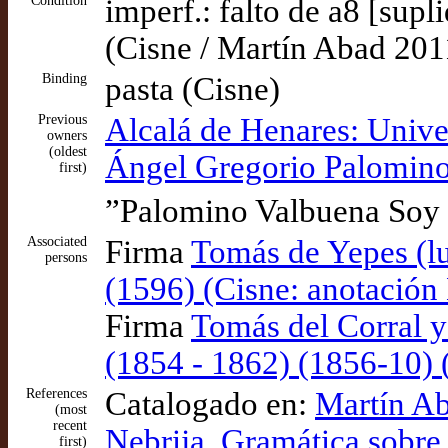
Condition
imperf.: falto de a8 [supl
(Cisne / Martín Abad 201
Binding
pasta (Cisne)
Previous
Alcalá de Henares: Unive
owners
(oldest
Ángel Gregorio Palomino
first)
”Palomino Valbuena Soy
Associated
Firma
Tomás de Yepes (lu
persons
(1596) (Cisne: anotación
Firma
Tomás del Corral y
(1854 - 1862) (1856-10) 
References
Catalogado en:
Martín Ab
(most
recent
Nebrija. Gramática sobre 
first)