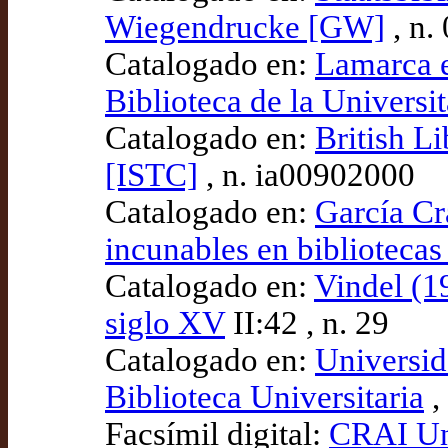
Wiegendrucke [GW]
, n.
Catalogado en:
Lamarca et
Biblioteca de la Universi
Catalogado en:
British L
[ISTC]
, n. ia00902000
Catalogado en:
García Cr
incunables en bibliotecas
Catalogado en:
Vindel (19
siglo XV
II:42 , n. 29
Catalogado en:
Universid
Biblioteca Universitaria
,
Facsímil digital:
CRAI Uni