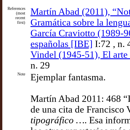
References
Martín Abad (2011), “Noti
(most
recent
Gramática sobre la lengua
first)
García Craviotto (1989-90
españolas [IBE]
I:72 , n.
Vindel (1945-51), El arte
n. 29
Note
Ejemplar fantasma.
Martín Abad 2011: 468 “L
de una cita de Francisco 
tipográfico …
. Esa infor