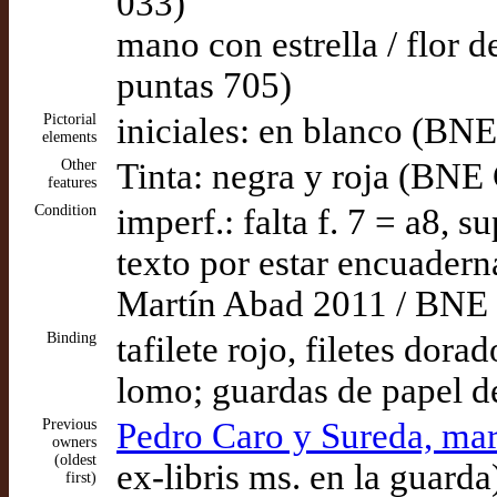
033)
mano con estrella / flor 
puntas 705)
Pictorial
iniciales: en blanco (BNE
elements
Other
Tinta: negra y roja (BNE 
features
Condition
imperf.: falta f. 7 = a8,
texto por estar encuaderna
Martín Abad 2011 / BNE 
Binding
tafilete rojo, filetes dora
lomo; guardas de papel de
Previous
Pedro Caro y Sureda, ma
owners
(oldest
ex-libris ms. en la guarda
first)