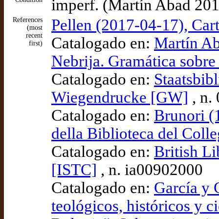
imperf. (Martín Abad 201
References
Pellen (2017-04-17), Cart
(most
recent
Catalogado en:
Martín Ab
first)
Nebrija. Gramática sobre 
Catalogado en:
Staatsbib
Wiegendrucke [GW]
, n.
Catalogado en:
Brunori (
della Biblioteca del Coll
Catalogado en:
British L
[ISTC]
, n. ia00902000
Catalogado en:
García y G
teológicos, históricos y 