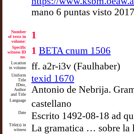
https://www.ksbm.oeaw.a
mano 6 puntas visto 201
Number
1
of texts in
volume:
Specific
1
BETA cnum 1506
witness ID
no.
Location
ff. a2r-i3v (Faulhaber)
in volume
Uniform
texid 1670
Title
IDno,
Antonio de Nebrija. Gram
Author
and Title
Language
castellano
Date
Escrito 1492-08-18 ad q
Title(s) in
La gramatica … sobre la l
witness