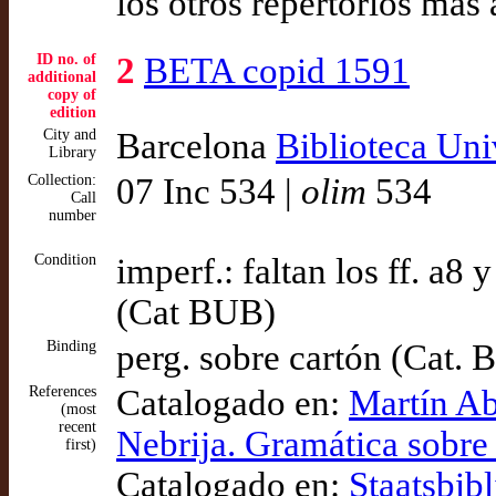
los otros repertorios más
ID no. of
2
BETA copid 1591
additional
copy of
edition
City and
Barcelona
Biblioteca Uni
Library
Collection:
07 Inc 534 |
olim
534
Call
number
Condition
imperf.: faltan los ff. a8 
(Cat BUB)
Binding
perg. sobre cartón (Cat.
References
Catalogado en:
Martín Ab
(most
recent
Nebrija. Gramática sobre 
first)
Catalogado en:
Staatsbib