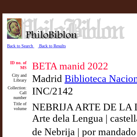
Back to Search
Back to Results
ID no. of
BETA manid 2022
MS
City and
Madrid
Biblioteca Nacio
Library
Collection:
INC/2142
Call
number
Title of
NEBRIJA ARTE DE LA
volume
Arte dela Lengua | castell
de Nebrija | por mandado 