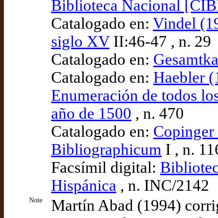
Biblioteca Nacional [CI
Catalogado en:
Vindel (19
siglo XV
II:46-47 , n. 29
Catalogado en:
Gesamtka
Catalogado en:
Haebler (
Enumeración de todos los 
año de 1500
, n. 470
Catalogado en:
Copinger 
Bibliographicum
I , n. 1
Facsímil digital:
Bibliote
Hispánica
, n. INC/2142
Note
Martín Abad (1994) corrig