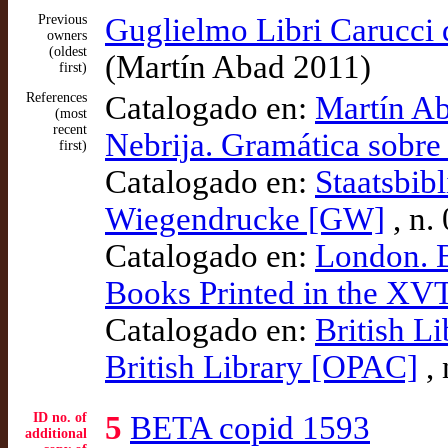
Previous
Guglielmo Libri Carucci 
owners
(oldest
(Martín Abad 2011)
first)
References
Catalogado en:
Martín Ab
(most
recent
Nebrija. Gramática sobre 
first)
Catalogado en:
Staatsbib
Wiegendrucke [GW]
, n.
Catalogado en:
London. B
Books Printed in the XV
Catalogado en:
British L
British Library [OPAC]
, 
ID no. of
5
BETA copid 1593
additional