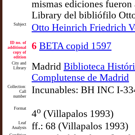
mismas ediciones fueron 
Library del bibliófilo Ott
Subject
Otto Heinrich Friedrich V
ID no. of
6
BETA copid 1597
additional
copy of
edition
City and
Madrid
Biblioteca Histór
Library
Complutense de Madrid
Collection:
Incunables: BH INC I-33
Call
number
Format
o
4
(Villapalos 1993)
Leaf
ff.: 68 (Villapalos 1993)
Analysis