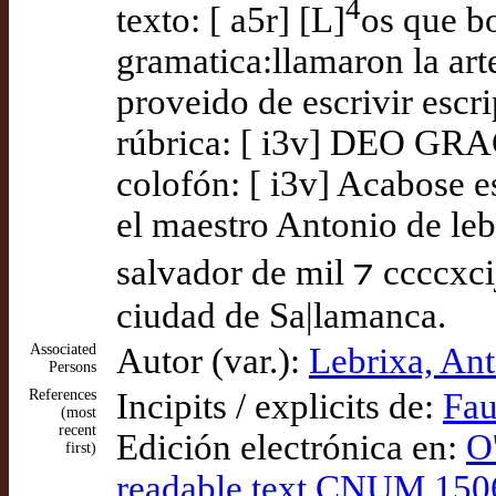
4
texto: [ a5r] [L]
os que bo
gramatica:llamaron la art
proveido de escrivir escri
rúbrica: [ i3v] DEO GR
colofón: [ i3v] Acabose e
el maestro Antonio de leb
salvador de mil ⁊ ccccxci
ciudad de Sa|lamanca.
Associated
Autor (var.):
Lebrixa, An
Persons
References
Incipits / explicits de:
Fau
(most
recent
Edición electrónica en:
O
first)
readable text CNUM 1506: