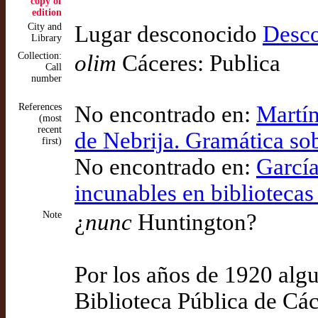
copy of
edition
City and
Lugar desconocido
Desc
Library
Collection:
olim
Cáceres: Publica
Call
number
References
No encontrado en:
Martín
(most
recent
de Nebrija. Gramática sob
first)
No encontrado en:
García
incunables en bibliotecas
Note
¿
nunc
Huntington?
Por los años de 1920 algu
Biblioteca Pública de Cá