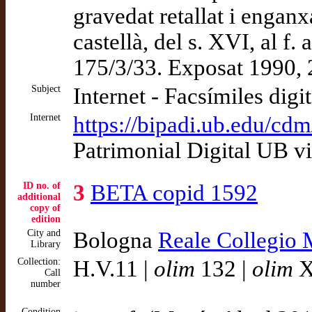
gravedat retallat i enganxa
castellà, del s. XVI, al f.
175/3/33. Exposat 1990,
Subject
Internet - Facsímiles digi
Internet
https://bipadi.ub.edu/cdm
Patrimonial Digital UB v
ID no. of
3
BETA copid 1592
additional
copy of
edition
City and
Bologna
Reale Collegio 
Library
Collection:
H.V.11 |
olim
132 |
olim
X
Call
number
Condition