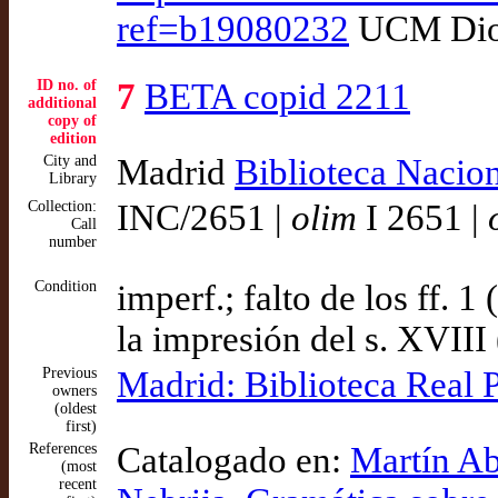
ref=b19080232
UCM Dios
ID no. of
7
BETA copid 2211
additional
copy of
edition
City and
Madrid
Biblioteca Nacio
Library
Collection:
INC/2651 |
olim
I 2651 |
Call
number
Condition
imperf.; falto de los ff. 
la impresión del s. XVII
Previous
Madrid: Biblioteca Real 
owners
(oldest
first)
References
Catalogado en:
Martín Ab
(most
recent