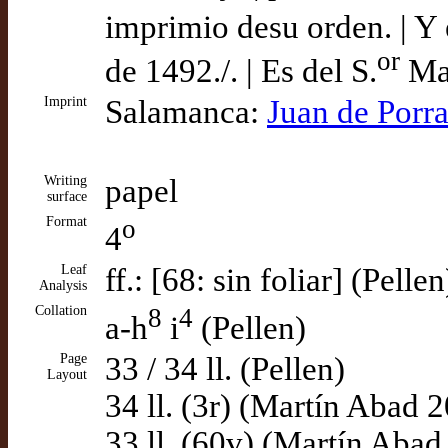
imprimio desu orden. | Y e
or
de 1492./. | Es del S.
Ma
Imprint
Salamanca:
Juan de Porr
Writing
papel
surface
Format
o
4
Leaf
ff.: [68: sin foliar] (Pellen
Analysis
Collation
8
4
a-h
i
(Pellen)
Page
33 / 34 ll. (Pellen)
Layout
34 ll. (3r) (Martín Abad 
33 ll. (60v) (Martín Abad