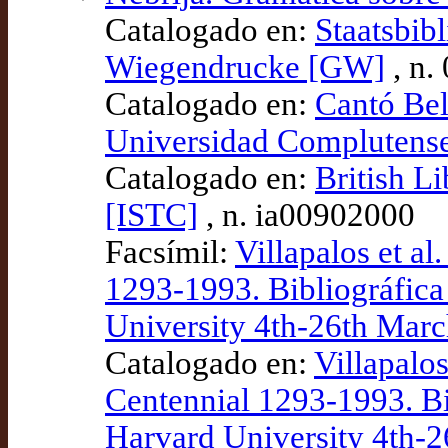
Catalogado en:
Staatsbib
Wiegendrucke [GW]
, n.
Catalogado en:
Cantó Bel
Universidad Complutens
Catalogado en:
British L
[ISTC]
, n. ia00902000
Facsímil:
Villapalos et a
1293-1993. Bibliográfic
University 4th-26th Mar
Catalogado en:
Villapalos
Centennial 1293-1993. B
Harvard University 4th-