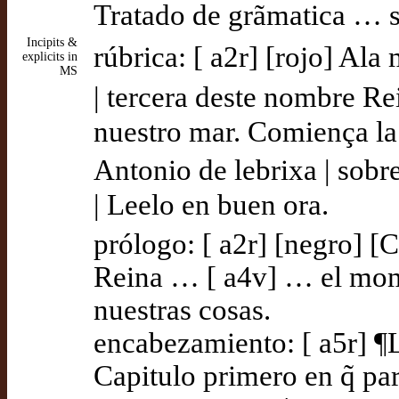
Tratado de grãmatica … so
Incipits &
rúbrica: [ a2r] [rojo] Ala
explicits in
MS
| tercera deste nombre Rei
nuestro mar. Comiença la
Antonio de lebrixa | sobr
| Leelo en buen ora.
prólogo: [ a2r] [negro] [C
Reina … [ a4v] … el mome
nuestras cosas.
encabezamiento: [ a5r] ¶L
Capitulo primero en q̃ par