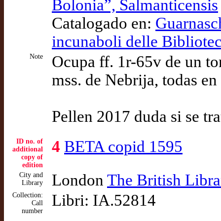
Bolonia”, Salmanticensis
Catalogado en:
Guarnasche
incunaboli delle Bibliotec
Note
Ocupa ff. 1r-65v de un to
mss. de Nebrija, todas en 
Pellen 2017 duda si se tr
ID no. of
4
BETA copid 1595
additional
copy of
edition
City and
London
The British Libra
Library
Collection:
Libri: IA.52814
Call
number