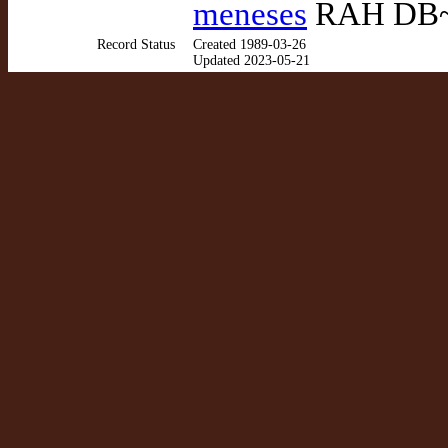
meneses
RAH DB~e
Record Status
Created 1989-03-26
Updated 2023-05-21