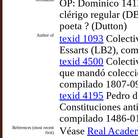
OP: Dominico 141
clérigo regular (D
poeta ? (Dutton)
Author of
texid 1093
Colecti
Essarts (LB2), co
texid 4500
Colecti
que mandó colecci
compilado 1807-09
texid 4195
Pedro d
Constituciones ant
compilado 1486-0
References (most recent
Véase
Real Academi
first)