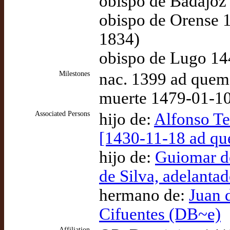
obispo de Badajoz
obispo de Orense 
1834)
obispo de Lugo 14
Milestones
nac. 1399 ad quem
muerte 1479-01-10
Associated Persons
hijo de:
Alfonso Te
[1430-11-18 ad q
hijo de:
Guiomar de
de Silva, adelanta
hermano de:
Juan 
Cifuentes (DB~e)
Affiliation