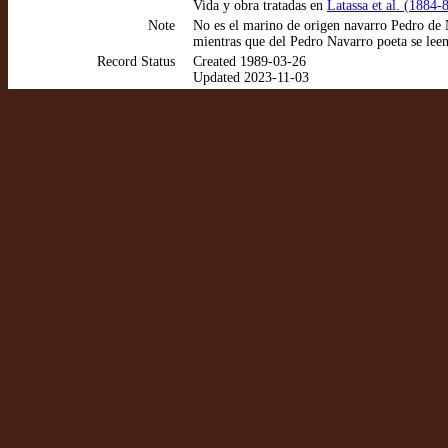
Vida y obra tratadas en
Latassa et al. (1884-
Note
No es el marino de origen navarro Pedro de N
mientras que del Pedro Navarro poeta se leen
Record Status
Created 1989-03-26
Updated 2023-11-03