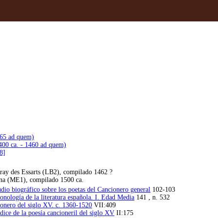
465 ad quem)
400 ca. - 1460 ad quem)
8]
ay des Essarts (LB2), compilado 1462 ?
a (ME1), compilado 1500 ca.
dio biográfico sobre los poetas del Cancionero general
102-103
ronología de la literatura española. I. Edad Media
141 , n. 532
onero del siglo XV. c. 1360-1520
VII:409
dice de la poesía cancioneril del siglo XV
II:175