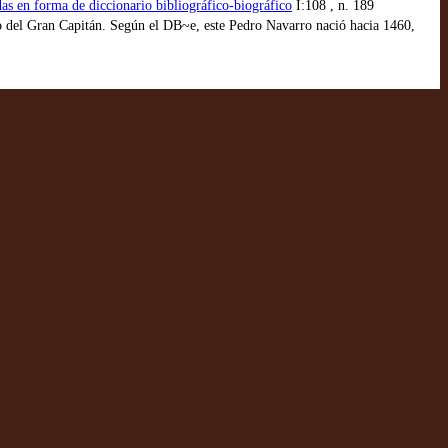
das en forma de diccionario bibliográfico-biográfico
I:108 , n. 189
do del Gran Capitán. Según el DB~e, este Pedro Navarro nació hacia 1460,