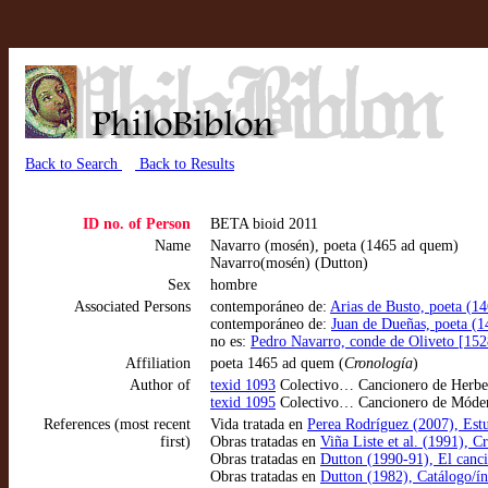
Back to Search
Back to Results
ID no. of Person
BETA bioid 2011
Name
Navarro (mosén), poeta (1465 ad quem)
Navarro(mosén) (Dutton)
Sex
hombre
Associated Persons
contemporáneo de:
Arias de Busto, poeta (1
contemporáneo de:
Juan de Dueñas, poeta (1
no es:
Pedro Navarro, conde de Oliveto [152
Affiliation
poeta 1465 ad quem (
Cronología
)
Author of
texid 1093
Colectivo… Cancionero de Herber
texid 1095
Colectivo… Cancionero de Móden
References (most recent
Vida tratada en
Perea Rodríguez (2007), Estu
first)
Obras tratadas en
Viña Liste et al. (1991), C
Obras tratadas en
Dutton (1990-91), El canci
Obras tratadas en
Dutton (1982), Catálogo/ín