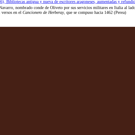
86), Bibliotecas antigua y nueva de escritores aragoneses, aumentadas y refundi
avarro, nombrado conde de Oliveto por sus servicios militares en Italia al la
 versos en el
Cancionero de Herberay
, que se compuso hacia 1462 (Perea)