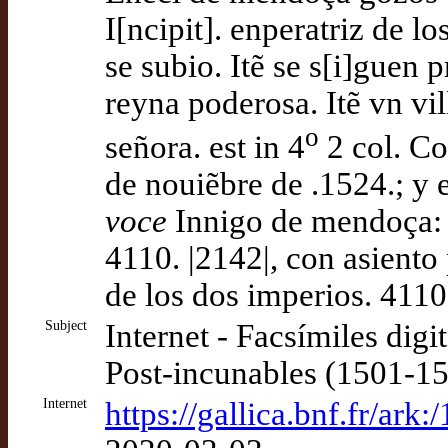
I[ncipit]. enperatriz de l
se subio. Itẽ se s[i]guen 
reyna poderosa. Itẽ vn vil
o
señora. est in 4
2 col. Co
de nouiẽbre de .1524.; y 
voce
Innigo de mendoça: g
4110. |2142|, con asiento 
de los dos imperios. 4110
Subject
Internet - Facsímiles digi
Post-incunables (1501-1
Internet
https://gallica.bnf.fr/ar