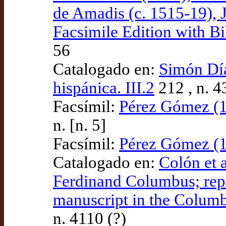
de Amadis (c. 1515-19), J
Facsimile Edition with Bi
56
Catalogado en:
Simón Díaz
hispánica. III.2
212 , n. 4
Facsímil:
Pérez Gómez (19
n. [n. 5]
Facsímil:
Pérez Gómez (19
Catalogado en:
Colón et a
Ferdinand Columbus; repr
manuscript in the Columb
n. 4110 (?)