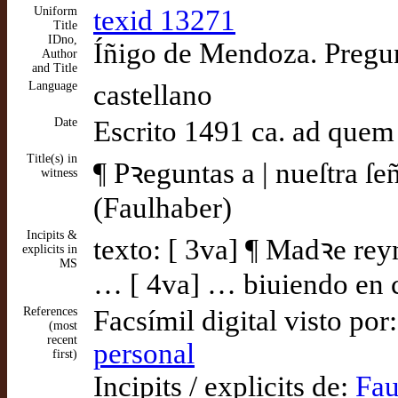
Uniform
texid 13271
Title
IDno,
Íñigo de Mendoza. Pregun
Author
and Title
Language
castellano
Date
Escrito 1491 ca. ad quem
Title(s) in
¶ Pꝛeguntas a | nueſtra ſe
witness
(Faulhaber)
Incipits &
texto: [ 3va] ¶ Madꝛe rey
explicits in
MS
… [ 4va] … biuiendo en c
References
Facsímil digital visto por
(most
recent
personal
first)
Incipits / explicits de:
Fau