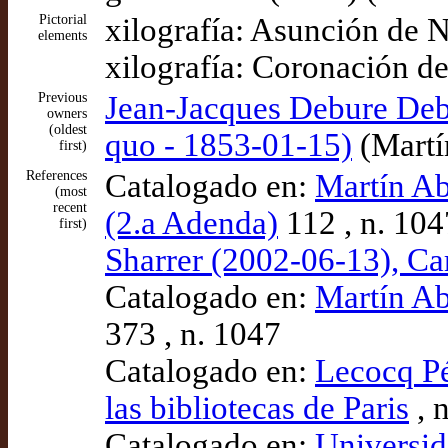
Pictorial
xilografía: Asunción de N
elements
xilografía: Coronación d
Previous
Jean-Jacques Debure Debur
owners
(oldest
quo - 1853-01-15)
(Martí
first)
References
Catalogado en:
Martín Ab
(most
recent
(2.a Adenda)
112 , n. 104
first)
Sharrer (2002-06-13), Car
Catalogado en:
Martín Ab
373 , n. 1047
Catalogado en:
Lecocq Pé
las bibliotecas de Paris
, n
Catalogado en:
Universi