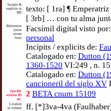
Incipits &
texto: [ 1ra] ¶ Emperatriz
explicits in
MS
[ 3rb] … con tu alma junta
References
Facsímil digital visto por
(most
recent
personal
first)
Incipits / explicits de:
Fau
Catalogado en:
Dutton (1
1360-1520
VI:249 , n. 
Catalogado en:
Dutton (1
cancioneril del siglo XV
I
Specific
2
BETA cnum 15109
witness ID
no.
Location
ff. [*]3va-4va (Faulhaber
in volume