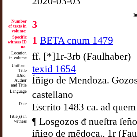
2020-03-03
I
Number
3
of texts in
volume:
Specific
1
BETA cnum 1479
witness ID
no.
Location
ff. [*]1r-3rb (Faulhaber)
in volume
Uniform
texid 1654
Title
IDno,
Íñigo de Mendoza. Gozos
Author
and Title
Language
castellano
Date
Escrito 1483 ca. ad quem
Title(s) in
¶ Losgozos ᵭ nueſtra ſeño
witness
iñigo de mẽdoça., 1r (Fau