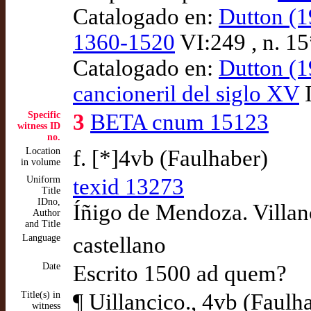
Catalogado en:
Dutton (1
1360-1520
VI:249 , n. 
Catalogado en:
Dutton (1
cancioneril del siglo XV
I
Specific
3
BETA cnum 15123
witness ID
no.
Location
f. [*]4vb (Faulhaber)
in volume
Uniform
texid 13273
Title
IDno,
Íñigo de Mendoza. Villan
Author
and Title
Language
castellano
Date
Escrito 1500 ad quem?
Title(s) in
¶ Uillancico., 4vb (Faulh
witness