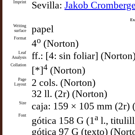
Imprint
Sevilla:
Jakob Cromberge
Ex
Writing
papel
surface
Format
o
4
(Norton)
Leaf
ff.: [4: sin foliar] (Norton
Analysis
Collation
4
[*]
(Norton)
Page
2 cols. (Norton)
Layout
32 ll. (2r) (Norton)
Size
caja: 159 × 105 mm (2r) 
Font
a
gótica 158 G (1
l., tituli
gótica 97 G (texto) (Nort