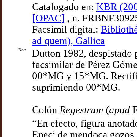
Catalogado en:
KBR (200
[OPAC]
, n. FRBNF3092
Facsímil digital:
Biblioth
ad quem), Gallica
Note
Dutton 1982, despistado po
facsimilar de Pérez Góme
00*MG y 15*MG. Rectific
suprimiendo 00*MG.
Colón
Regestrum
(
apud
F
“En efecto, figura anotad
Eneci de mendoça gozos d