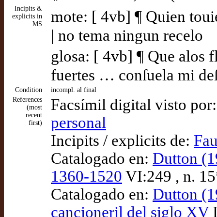
Incipits &
mote: [ 4vb] ¶ Quien touie
explicits in
MS
| no tema ningun recelo
glosa: [ 4vb] ¶ Que alos f
fuertes … conſuela mi de
Condition
incompl. al final
References
Facsímil digital visto por
(most
recent
personal
first)
Incipits / explicits de:
Fau
Catalogado en:
Dutton (1
1360-1520
VI:249 , n. 
Catalogado en:
Dutton (1
cancioneril del siglo XV
I