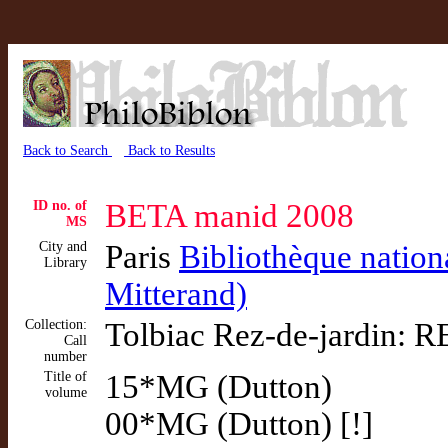
Back to Search
Back to Results
ID no. of
BETA manid 2008
MS
City and
Paris
Bibliothèque nation
Library
Mitterand)
Collection:
Tolbiac Rez-de-jardin: R
Call
number
Title of
15*MG (Dutton)
volume
00*MG (Dutton) [!]