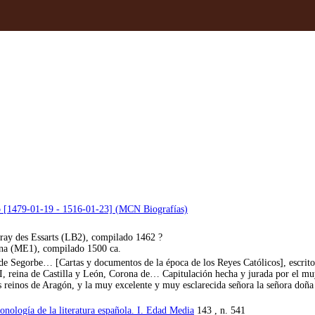
gó [1479-01-19 - 1516-01-23] (MCN Biografías)
ay des Essarts (LB2), compilado 1462 ?
a (ME1), compilado 1500 ca.
de Segorbe… [Cartas y documentos de la época de los Reyes Católicos], escrit
, reina de Castilla y León, Corona de… Capitulación hecha y jurada por el muy 
s reinos de Aragón, y la muy excelente y muy esclarecida señora la señora doña 
ronología de la literatura española. I. Edad Media
143 , n. 541