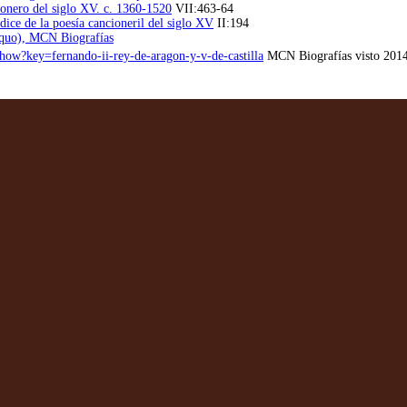
onero del siglo XV. c. 1360-1520
VII:463-64
dice de la poesía cancioneril del siglo XV
II:194
a quo), MCN Biografías
how?key=fernando-ii-rey-de-aragon-y-v-de-castilla
MCN Biografías visto 201