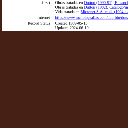
first)
Obras tratadas en
Dutton (1990-91), El canci
Obras tratadas en
Dutton (1982), Catálogo/ín
Vida tratada en
Micronet S.A. et al. (1994 
Internet
https://www.mcnbiografias.com/app-bio/do/s
Record Status
Created 1989-05-13
Updated 2024-06-19