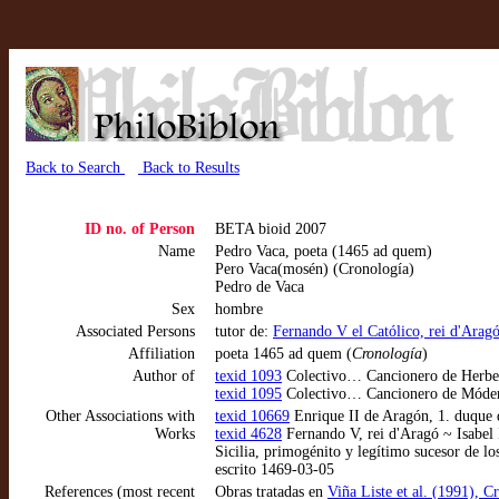
Back to Search
Back to Results
ID no. of Person
BETA bioid 2007
Name
Pedro Vaca, poeta (1465 ad quem)
Pero Vaca(mosén) (Cronología)
Pedro de Vaca
Sex
hombre
Associated Persons
tutor de:
Fernando V el Católico, rei d'Ara
Affiliation
poeta 1465 ad quem (
Cronología
)
Author of
texid 1093
Colectivo… Cancionero de Herber
texid 1095
Colectivo… Cancionero de Móden
Other Associations with
texid 10669
Enrique II de Aragón, 1. duque 
Works
texid 4628
Fernando V, rei d'Aragó ~ Isabel I
Sicilia, primogénito y legítimo sucesor de lo
escrito 1469-03-05
References (most recent
Obras tratadas en
Viña Liste et al. (1991), C