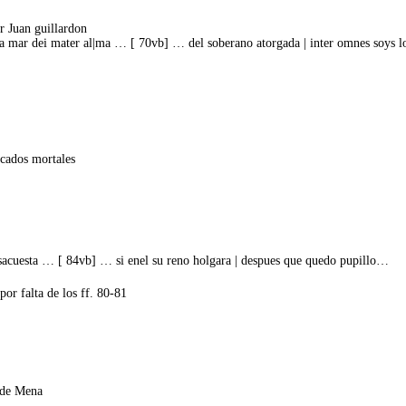
or Juan guillardon
a dela mar dei mater al|ma … [ 70vb] … del soberano atorgada | inter omnes soys
ecados mortales
sacuesta … [ 84vb] … si enel su reno holgara | despues que quedo pupillo…
or falta de los ff. 80-81
 de Mena