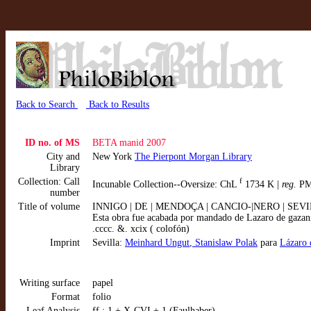
Back to Search
Back to Results
ID no. of MS
BETA manid 2007
City and
New York
The Pierpont Morgan Library
Library
Collection: Call
f
Incunable Collection--Oversize: ChL
1734 K |
reg.
PM
number
Title of volume
INNIGO | DE | MENDOÇA | CANCIO-|NERO | SEVIL
Esta obra fue acabada por mandado de Lazaro de gazani
.cccc. &. xcix ( colofón)
Imprint
Sevilla:
Meinhard Ungut
, Stanislaw Polak
para
Lázaro 
Writing surface
papel
Format
folio
Leaf Analysis
ff.: 1 + X-CVI + 1 (Faulhaber)