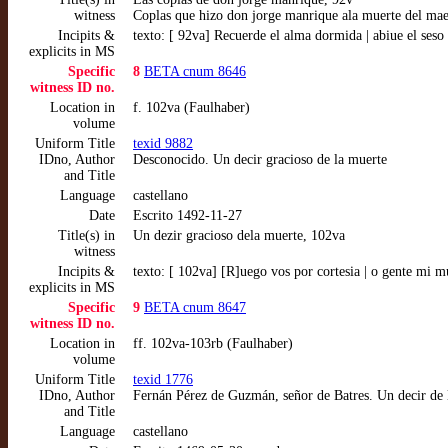
witness
Coplas que hizo don jorge manrique ala muerte del mae
Incipits &
texto: [ 92va] Recuerde el alma dormida | abiue el ses
explicits in MS
Specific
8
BETA cnum 8646
witness ID no.
Location in
f. 102va (Faulhaber)
volume
Uniform Title
texid 9882
IDno, Author
Desconocido. Un decir gracioso de la muerte
and Title
Language
castellano
Date
Escrito 1492-11-27
Title(s) in
Un dezir gracioso dela muerte, 102va
witness
Incipits &
texto: [ 102va] [R]uego vos por cortesia | o gente mi m
explicits in MS
Specific
9
BETA cnum 8647
witness ID no.
Location in
ff. 102va-103rb (Faulhaber)
volume
Uniform Title
texid 1776
IDno, Author
Fernán Pérez de Guzmán, señor de Batres. Un decir de 
and Title
Language
castellano