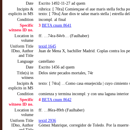
Date
Escrito 1492-11-27 ad quem
Incipits &
rúbrica: [ 70ra] Comiençase el aue maris stella fecha p
explicits in MS
texto: [ 70ra] Aue dios te salue maris stella | estrell
Condition
incompl. al final
Specific
3
BETA cnum 8641
witness ID no.
Location in
ff. …74ra-84vb… (Faulhaber)
volume
Uniform Title
texid 1645
IDno, Author
Juan de Mena X, bachiller Madrid. Coplas contra los p
and Title
Language
castellano
Date
Escrito 1456 ad quem
Title(s) in
Delos siete pecados mortales, 74r
witness
Incipits &
texto: [ 74ra] …Como casa enuejecida | cuyo cimiento 
explicits in MS
Condition
comienza y termina incompl. y con una laguna interior p
Specific
4
BETA cnum 8642
witness ID no.
Location in
ff. …86ra-89rb (Faulhaber)
volume
Uniform Title
texid 2936
IDno, Author
Gómez Manrique, corregidor de Toledo. Por la muerte
and Title