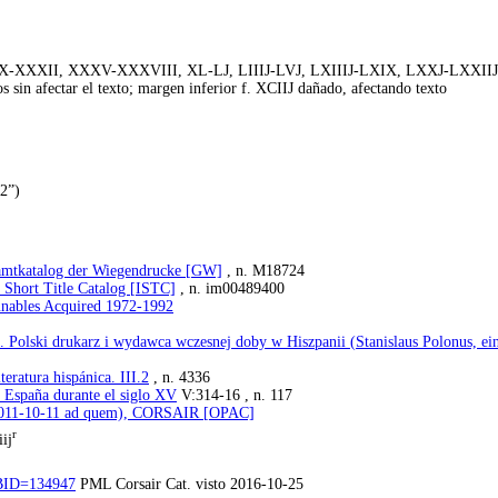
J, XXX-XXXII, XXXV-XXXVIII, XL-LJ, LIIIJ-LVJ, LXIIIJ-LXIX, LXXJ-LXX
n afectar el texto; margen inferior f. XCIIJ dañado, afectando texto
2”)
esamtkatalog der Wiegendrucke [GW]
, n. M18724
e Short Title Catalog [ISTC]
, n. im00489400
unables Acquired 1972-1992
s. Polski drukarz i wydawca wczesnej doby w Hiszpanii (Stanislaus Polonus, ei
teratura hispánica. III.2
, n. 4336
n España durante el siglo XV
V:314-16 , n. 117
(2011-10-11 ad quem), CORSAIR [OPAC]
r
ij
?BBID=134947
PML Corsair Cat. visto 2016-10-25