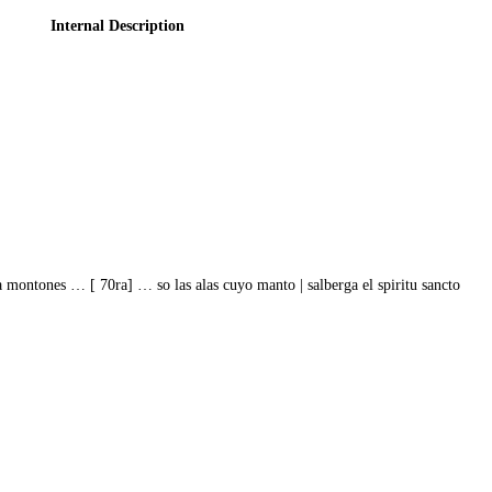
Internal Description
 a montones … [ 70ra] … so las alas cuyo manto | salberga el spiritu sancto