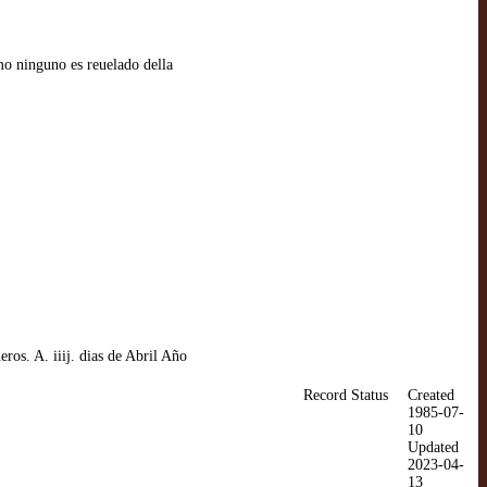
o ninguno es reuelado della
os. A. iiij. dias de Abril Año
Record Status
Created
1985-07-
10
Updated
2023-04-
13