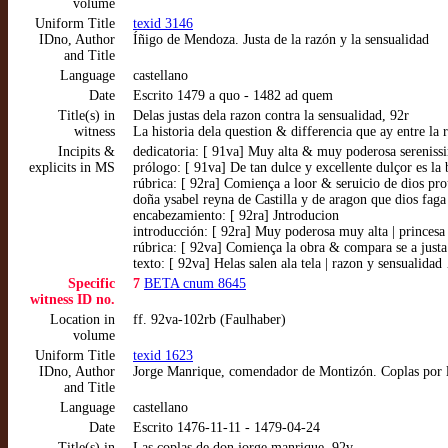
volume
Uniform Title
texid 3146
IDno, Author
Íñigo de Mendoza. Justa de la razón y la sensualidad
and Title
Language
castellano
Date
Escrito 1479 a quo - 1482 ad quem
Title(s) in
Delas justas dela razon contra la sensualidad, 92r
witness
La historia dela question & differencia que ay entre la 
Incipits &
dedicatoria: [ 91va] Muy alta & muy poderosa sereniss
explicits in MS
prólogo: [ 91va] De tan dulce y excellente dulçor es l
rúbrica: [ 92ra] Comiença a loor & seruicio de dios pro
doña ysabel reyna de Castilla y de aragon que dios fag
encabezamiento: [ 92ra] Jntroducion
introducción: [ 92ra] Muy poderosa muy alta | princesa
rúbrica: [ 92va] Comiença la obra & compara se a justa
texto: [ 92va] Helas salen ala tela | razon y sensualida
Specific
7
BETA cnum 8645
witness ID no.
Location in
ff. 92va-102rb (Faulhaber)
volume
Uniform Title
texid 1623
IDno, Author
Jorge Manrique, comendador de Montizón. Coplas por l
and Title
Language
castellano
Date
Escrito 1476-11-11 - 1479-04-24
Title(s) in
Las coplas de don jorge manrique, 92v