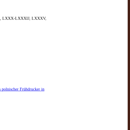
IIJ, LXXX-LXXXIJ, LXXXV,
n polnischer Frühdrucker in