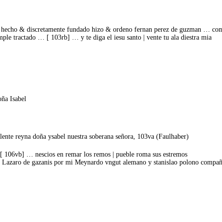
te hecho & discretamente fundado hizo & ordeno fernan perez de guzman … com
ple tractado … [ 103rb] … y te diga el iesu santo | vente tu ala diestra mia
ña Isabel
ente reyna doña ysabel nuestra soberana señora, 103va (Faulhaber)
… [ 106vb] … nescios en remar los remos | pueble roma sus estremos
 Lazaro de gazanis por mi Meynardo vngut alemano y stanislao polono compañer