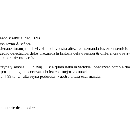
razon y sensualidad, 92ra
ima reyna & señora
a bienauenturança … [ 91vb] … de vuestra alteza conseruando los en su seruicio
uecho delectacion delos proximos la historia dela question & differencia que a
a emperatriz monarcha
 reyna y señora … [ 92va] … y a quien lieua la victoria | obedezcan como a dio
 por que la gente cortesana lo lea con mejor voluntad
d … [ 99va] … alta reyna poderosa | vuestra alteza enel mandar
a muerte de su padre