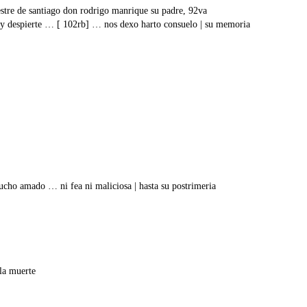
stre de santiago don rodrigo manrique su padre, 92va
o y despierte … [ 102rb] … nos dexo harto consuelo | su memoria
ucho amado … ni fea ni maliciosa | hasta su postrimeria
la muerte