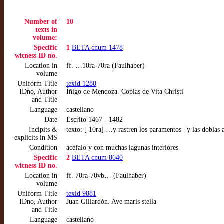
Number of
10
texts in
volume:
Specific
1
BETA cnum 1478
witness ID no.
Location in
ff. …10ra-70ra (Faulhaber)
volume
Uniform Title
texid 1280
IDno, Author
Íñigo de Mendoza. Coplas de Vita Christi
and Title
Language
castellano
Date
Escrito 1467 - 1482
Incipits &
texto: [ 10ra] …y rastren los paramentos | y las doblas
explicits in MS
Condition
acéfalo y con muchas lagunas interiores
Specific
2
BETA cnum 8640
witness ID no.
Location in
ff. 70ra-70vb… (Faulhaber)
volume
Uniform Title
texid 9881
IDno, Author
Juan Gillardón. Ave maris stella
and Title
Language
castellano