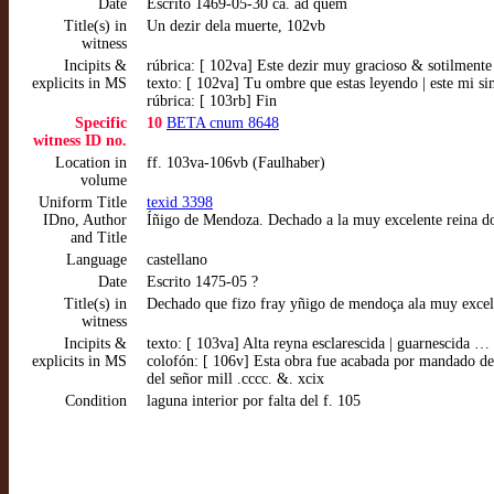
Date
Escrito 1469-05-30 ca. ad quem
Title(s) in
Un dezir dela muerte, 102vb
witness
Incipits &
rúbrica: [ 102va] Este dezir muy gracioso & sotilmen
explicits in MS
texto: [ 102va] Tu ombre que estas leyendo | este mi sim
rúbrica: [ 103rb] Fin
Specific
10
BETA cnum 8648
witness ID no.
Location in
ff. 103va-106vb (Faulhaber)
volume
Uniform Title
texid 3398
IDno, Author
Íñigo de Mendoza. Dechado a la muy excelente reina do
and Title
Language
castellano
Date
Escrito 1475-05 ?
Title(s) in
Dechado que fizo fray yñigo de mendoça ala muy excell
witness
Incipits &
texto: [ 103va] Alta reyna esclarescida | guarnescida 
explicits in MS
colofón: [ 106v] Esta obra fue acabada por mandado de
del señor mill .cccc. &. xcix
Condition
laguna interior por falta del f. 105