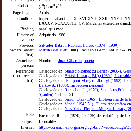
Collation
8
8
10
[a
] b-m
n
Page Layout
2 cols.
Condition
imperf.; faltan ff. I-IX, XVI-XVII, XXIII-XXVI
LXXXVIJ-LXXXVIIJ, CV. Márgenes exteriores dañados si
Binding
papel gris mod.
History of
Adquirido 1980
volume
Previous
Salvador Babra i Rubinat, librero (1874 - 1930)
owners (oldest
Martin Breslauer
1980 (“Incunables Acquired 1972-199
first)
Associated
Nombre de
Juan Gillardón, poeta
persons
References
Catalogado en:
Staatsbibliothek zu Berlin (2000-), G
(most recent
Catalogado en:
British Library (BL) (1980-), Incunabl
first)
Catalogado en:
[Pierpont Morgan Library] (1992), Inc
Lefkowitz (1988), Inspección personal
Catalogado en:
Ruppel et al. (1970), Stanislaus Polonu
Spanien)
134 , n. 63
Catalogado en:
Simón Díaz (1965), Bibliografía de la li
Catalogado en:
Vindel (1945-51), El arte tipográfico e
Catalogado en:
New York. Pierpont Morgan Library 
Note
Facsm. en Ruppel (1970, 49, 135) del colofón y de f. xi
Subject
Incunables
Internet
https://corsair.themorgan.org/cgi-bin/Pwebrecon.cgi