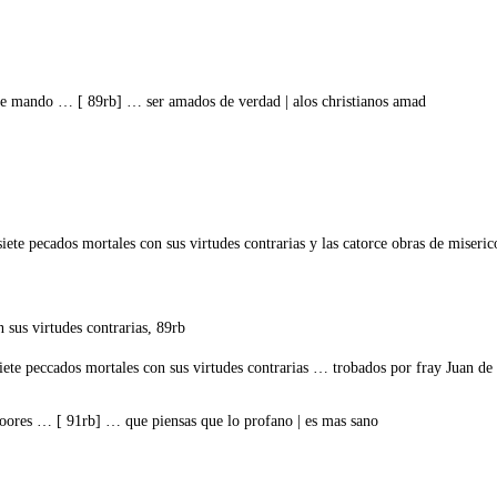
 te mando … [ 89rb] … ser amados de verdad | alos christianos amad
te pecados mortales con sus virtudes contrarias y las catorce obras de miserico
 sus virtudes contrarias, 89rb
iete peccados mortales con sus virtudes contrarias … trobados por fray Juan de
 loores … [ 91rb] … que piensas que lo profano | es mas sano