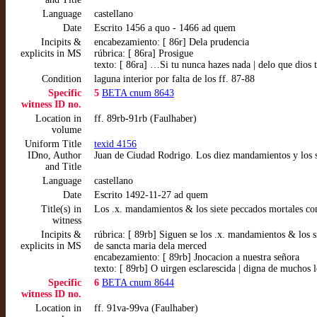
Language
castellano
Date
Escrito 1456 a quo - 1466 ad quem
Incipits &
encabezamiento: [ 86r] Dela prudencia
explicits in MS
rúbrica: [ 86ra] Prosigue
texto: [ 86ra] …Si tu nunca hazes nada | delo que dios
Condition
laguna interior por falta de los ff. 87-88
Specific
5
BETA cnum 8643
witness ID no.
Location in
ff. 89rb-91rb (Faulhaber)
volume
Uniform Title
texid 4156
IDno, Author
Juan de Ciudad Rodrigo. Los diez mandamientos y los sie
and Title
Language
castellano
Date
Escrito 1492-11-27 ad quem
Title(s) in
Los .x. mandamientos & los siete peccados mortales con
witness
Incipits &
rúbrica: [ 89rb] Siguen se los .x. mandamientos & los s
explicits in MS
de sancta maria dela merced
encabezamiento: [ 89rb] Jnocacion a nuestra señora
texto: [ 89rb] O uirgen esclarescida | digna de muchos
Specific
6
BETA cnum 8644
witness ID no.
Location in
ff. 91va-99va (Faulhaber)