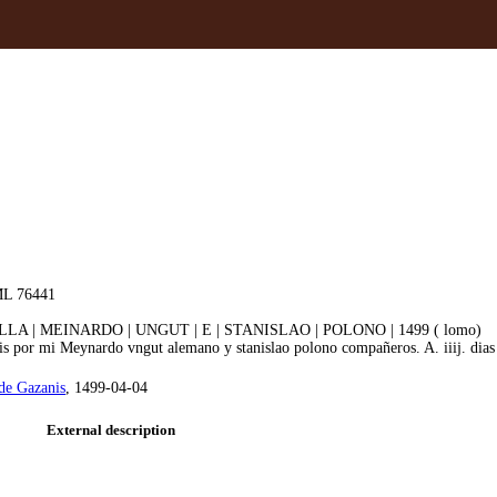
L 76441
LA | MEINARDO | UNGUT | E | STANISLAO | POLONO | 1499 ( lomo)
s por mi Meynardo vngut alemano y stanislao polono compañeros. A. iiij. dias 
de Gazanis
, 1499-04-04
External description